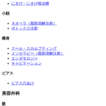
にきび・にきび痕治療
小顔
ネオベラ（脂肪溶解注射）
ボトックス注射
痩身
クール・スカルプティング
メソセラピー（脂肪溶解注射）
エンダモロジー
キャビテーション
ピアス
ピアス穴あけ
美容外科
眼