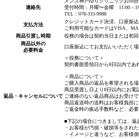
メンズ神戸ゆりクリニックお問合せ窓口：in
連絡先
受付時間：月曜〜金曜 11:00 –
TEL：078-333-9988
クレジットカード決済、口座振込
支払方法
ご利用可能なカードはVISA、MAST
商品引渡し時期
役務の場合は契約当日または初回
商品以外の
口座振込にてお支払いいただく場
必要料金
＜役務について＞
契約書面受領日から8日以内であ
＜商品について＞
ご購入商品の返品を希望される場
商品受渡し日より8日以内にお電
返品・キャンセルについて
ご連絡のない返品商品はお受けで
商品返送時の送料はお客様負担に
ご返金時の振込手数料など、必要
■下記の場合につきましては、返
・お客様が汚損・破損等をされた
・イメージと違うなど、お客様側