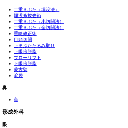
二重まぶた（埋没法）
埋没糸抜去術
二重まぶた（小切開法）
二重まぶた（全切開法）
重瞼修正術
目頭切開
上まぶたたるみ取り
上眼瞼脱脂
ブローリフト
下眼瞼脱脂
蒙古襞
涙袋
鼻
鼻
形成外科
眼