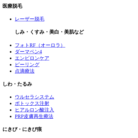
医療脱毛
レーザー脱毛
しみ・くすみ・美白・美肌など
フォトRF（オーロラ）
ダーマペン4
エンビロンケア
ピーリング
点滴療法
しわ・たるみ
ウルセラシステム
ボトックス注射
ヒアルロン酸注入
PRP皮膚再生療法
にきび・にきび痕