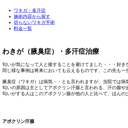
ワキガ・多汗症
施術内容から探す
切らないワキガ手術
料金一覧
わきが（腋臭症）・多汗症治療
匂いが気になって人と接することを避けてました・・・好き
同じ様な事例は将来においても云えるものです。この先も一
腋臭症（ワキガ）は病気・・とも言われますが、当院では病
匂いの原因は主としてアポクリン汗腺と言われる、汗の腺や
匂いがする人はこのアポクリン腺が他の人と比べて、ほんの
アポクリン汗腺