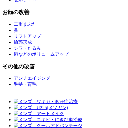
お
顔
の改善
二重まぶた
鼻
リフトアップ
輪郭形成
シワ・たるみ
唇などのボリュームアップ
その他
の改善
アンチエイジング
毛髪・育毛