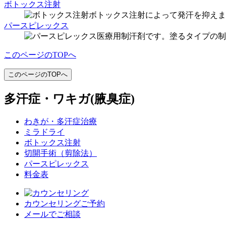
ボトックス注射
ボトックス注射によって発汗を抑えま
パースピレックス
医療用制汗剤です。塗るタイプの制
このページのTOPへ
このページのTOPへ
多汗症・ワキガ(腋臭症)
わきが・多汗症治療
ミラドライ
ボトックス注射
切開手術（剪除法）
パースピレックス
料金表
カウンセリングご予約
メールでご相談