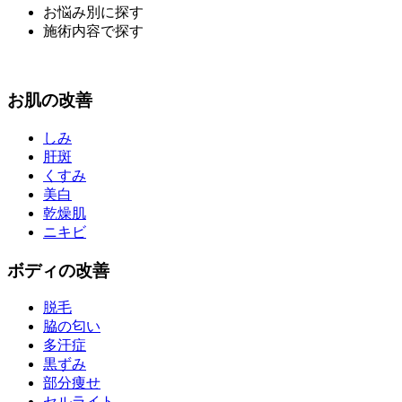
お悩み別に探す
施術内容で探す
お
肌
の改善
しみ
肝斑
くすみ
美白
乾燥肌
ニキビ
ボディ
の改善
脱毛
脇の匂い
多汗症
黒ずみ
部分痩せ
セルライト