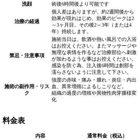
洗顔
術後6時間後より可能です
個人差はありますが、約2週間後から
効果が現れはじめ、効果のピークは2
治療の経過
～3ヶ月目、その後2～3年（または4
年）持続します。
施術当日は、飲酒や熱い風呂での入浴
はお控えください。またマッサージや
無理な表情を作るなど治療部位へ刺激
禁忌・注意事項
が加わるような事はお控えください。
感染を防ぐ為、注入後6時間は創部を
濡らさないように注意して下さい。
強度の赤味・痛み・腫れ・炎症・内出
施術の副作用・リス
血、異常増殖によるしこりなど。
ク
組織の過度の増殖や異物性肉芽腫様変
化
料金表
内容
通常料金（税込）