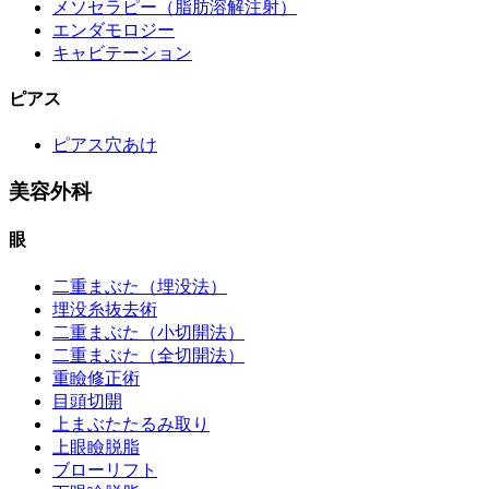
メソセラピー（脂肪溶解注射）
エンダモロジー
キャビテーション
ピアス
ピアス穴あけ
美容外科
眼
二重まぶた（埋没法）
埋没糸抜去術
二重まぶた（小切開法）
二重まぶた（全切開法）
重瞼修正術
目頭切開
上まぶたたるみ取り
上眼瞼脱脂
ブローリフト