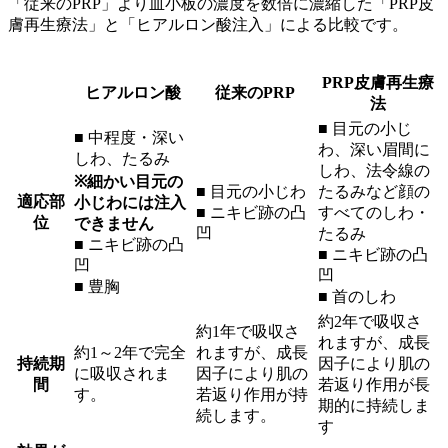
「従来のPRP」より血小板の濃度を数倍に濃縮した「PRP皮
膚再生療法」と「ヒアルロン酸注入」による比較です。
PRP皮膚再生療
ヒアルロン酸
従来のPRP
法
■ 目元の小じ
■ 中程度・深い
わ、深い眉間に
しわ、たるみ
しわ、法令線の
※細かい目元の
■ 目元の小じわ
たるみなど顔の
適応部
小じわには注入
■ ニキビ跡の凸
すべてのしわ・
位
できません
凹
たるみ
■ ニキビ跡の凸
■ ニキビ跡の凸
凹
凹
■ 豊胸
■ 首のしわ
約2年で吸収さ
約1年で吸収さ
れますが、成長
約1～2年で完全
れますが、成長
持続期
因子により肌の
に吸収されま
因子により肌の
間
若返り作用が長
す。
若返り作用が持
期的に持続しま
続します。
す