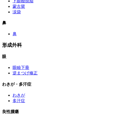
下眼瞼脱脂
蒙古襞
涙袋
鼻
鼻
形成外科
眼
眼瞼下垂
逆まつげ修正
わきが・多汗症
わきが
多汗症
良性腫瘍