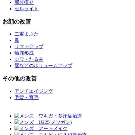
部分痩せ
セルライト
お
顔
の改善
二重まぶた
鼻
リフトアップ
輪郭形成
シワ・たるみ
唇などのボリュームアップ
その他
の改善
アンチエイジング
毛髪・育毛