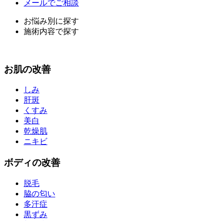
メールでご相談
お悩み別に探す
施術内容で探す
お
肌
の改善
しみ
肝斑
くすみ
美白
乾燥肌
ニキビ
ボディ
の改善
脱毛
脇の匂い
多汗症
黒ずみ