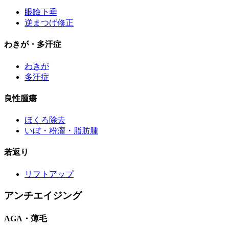
眼瞼下垂
逆まつげ修正
わきが・多汗症
わきが
多汗症
良性腫瘍
ほくろ除去
いぼ・粉瘤・脂肪腫
若返り
リフトアップ
アンチエイジング
AGA・薄毛