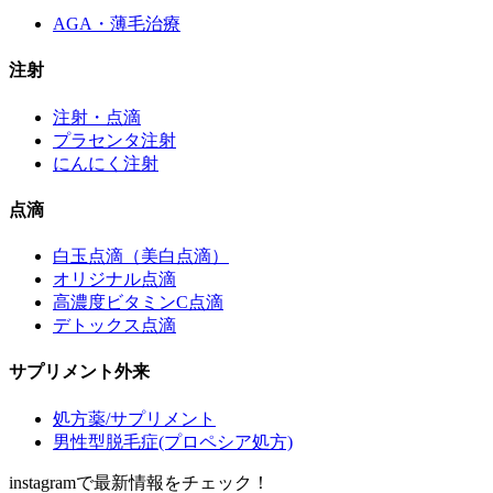
AGA・薄毛治療
注射
注射・点滴
プラセンタ注射
にんにく注射
点滴
白玉点滴（美白点滴）
オリジナル点滴
高濃度ビタミンC点滴
デトックス点滴
サプリメント外来
処方薬/サプリメント
男性型脱毛症(プロペシア処方)
instagramで最新情報をチェック！