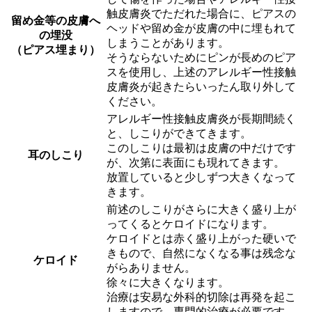
触皮膚炎でただれた場合に、ピアスの
留め金等の皮膚へ
ヘッドや留め金が皮膚の中に埋もれて
の埋没
しまうことがあります。
（ピアス埋まり）
そうならないためにピンが長めのピア
スを使用し、上述のアレルギー性接触
皮膚炎が起きたらいったん取り外して
ください。
アレルギー性接触皮膚炎が長期間続く
と、しこりができてきます。
このしこりは最初は皮膚の中だけです
耳のしこり
が、次第に表面にも現れてきます。
放置していると少しずつ大きくなって
きます。
前述のしこりがさらに大きく盛り上が
ってくるとケロイドになります。
ケロイドとは赤く盛り上がった硬いで
きもので、自然になくなる事は残念な
ケロイド
がらありません。
徐々に大きくなります。
治療は安易な外科的切除は再発を起こ
しますので、専門的治療が必要です。