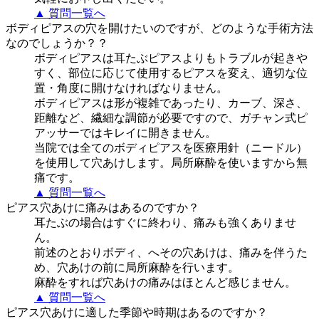
▲ 質問一覧へ
ボディピアスの穴を開けたいのですが、どのような手術方法
なのでしょうか？？
ボディピアスは耳たぶピアスよりもトラブルが起きや
すく、部位に応じて使用するピアスを変え、適切な位
置・角度に開けなければなりません。
ボディピアスは形が複雑であったり、カーブ、深さ、
距離など、繊細な調節が必要ですので、ガチャン式ピ
アッサーではキレイに開きません。
当院では全てのボディピアスを医療用針（ニードル）
を使用して穴あけします。局所麻酔を使いますから無
痛です。
▲ 質問一覧へ
ピアス穴あけに痛みはあるのですか？
耳たぶの場合はすぐに終わり、痛みも強くありませ
ん。
前述のとおりボディ、へその穴あけは、痛みを伴うた
め、穴あけの前に局所麻酔を行います。
麻酔をすれば穴あけの痛みはほとんど感じません。
▲ 質問一覧へ
ピアス穴あけに適した季節や時期はあるのですか？