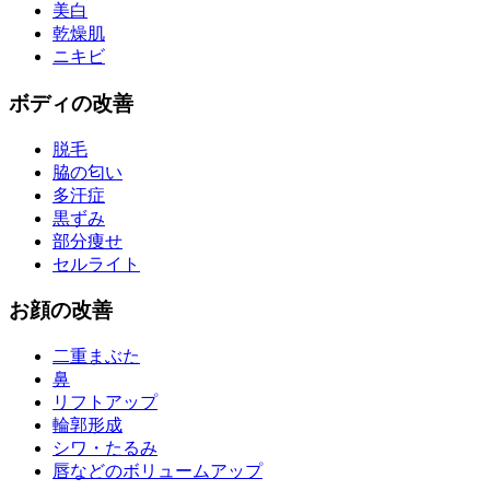
美白
乾燥肌
ニキビ
ボディ
の改善
脱毛
脇の匂い
多汗症
黒ずみ
部分痩せ
セルライト
お
顔
の改善
二重まぶた
鼻
リフトアップ
輪郭形成
シワ・たるみ
唇などのボリュームアップ