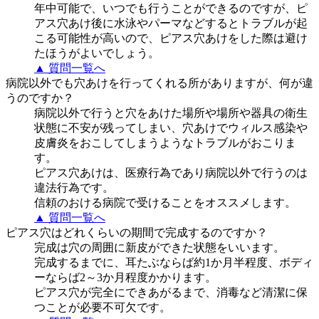
年中可能で、いつでも行うことができるのですが、ピ
アス穴あけ後に水泳やパーマなどするとトラブルが起
こる可能性が高いので、ピアス穴あけをした際は避け
たほうがよいでしょう。
▲ 質問一覧へ
病院以外でも穴あけを行ってくれる所がありますが、何が違
うのですか？
病院以外で行うと穴をあけた場所や場所や器具の衛生
状態に不安が残ってしまい、穴あけでウィルス感染や
皮膚炎をおこしてしまうようなトラブルがおこりま
す。
ピアス穴あけは、医療行為であり病院以外で行うのは
違法行為です。
信頼のおける病院で受けることをオススメします。
▲ 質問一覧へ
ピアス穴はどれくらいの期間で完成するのですか？
完成は穴の周囲に新皮ができた状態をいいます。
完成するまでに、耳たぶならば約1か月半程度、ボディ
ーならば2～3か月程度かかります。
ピアス穴が完全にできあがるまで、消毒など清潔に保
つことが必要不可欠です。