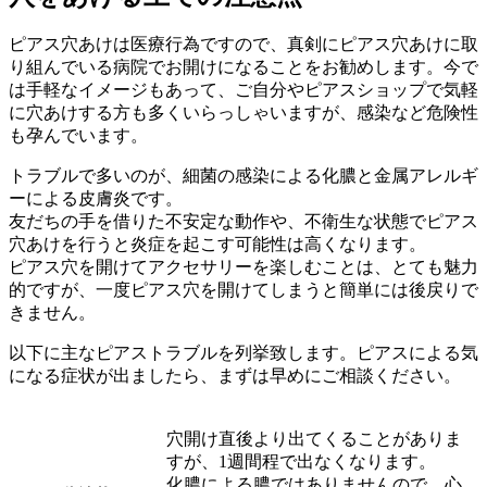
ピアス穴あけは医療行為ですので、真剣にピアス穴あけに取
り組んでいる病院でお開けになることをお勧めします。今で
は手軽なイメージもあって、ご自分やピアスショップで気軽
に穴あけする方も多くいらっしゃいますが、感染など危険性
も孕んでいます。
トラブルで多いのが、細菌の感染による化膿と金属アレルギ
ーによる皮膚炎です。
友だちの手を借りた不安定な動作や、不衛生な状態でピアス
穴あけを行うと炎症を起こす可能性は高くなります。
ピアス穴を開けてアクセサリーを楽しむことは、とても魅力
的ですが、一度ピアス穴を開けてしまうと簡単には後戻りで
きません。
以下に主なピアストラブルを列挙致します。ピアスによる気
になる症状が出ましたら、まずは早めにご相談ください。
穴開け直後より出てくることがありま
すが、1週間程で出なくなります。
化膿による膿ではありませんので、心