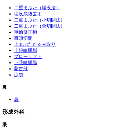
二重まぶた（埋没法）
埋没糸抜去術
二重まぶた（小切開法）
二重まぶた（全切開法）
重瞼修正術
目頭切開
上まぶたたるみ取り
上眼瞼脱脂
ブローリフト
下眼瞼脱脂
蒙古襞
涙袋
鼻
鼻
形成外科
眼