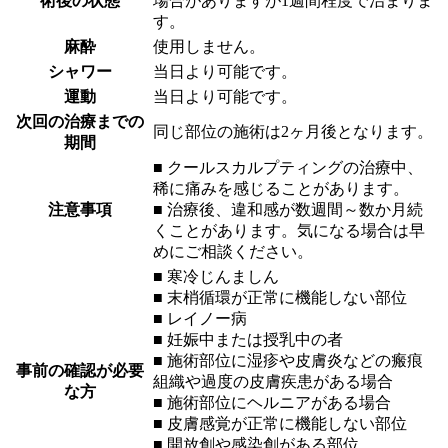
術後の状態
場合がありますが1週間程度で治まりま
す。
麻酔
使用しません。
シャワー
当日より可能です。
運動
当日より可能です。
次回の治療までの
同じ部位の施術は2ヶ月後となります。
期間
■ クールスカルプティングの治療中、
稀に痛みを感じることがあります。
注意事項
■ 治療後、違和感が数週間～数か月続
くことがあります。気になる場合は早
めにご相談ください。
■ 寒冷じんましん
■ 末梢循環が正常に機能しない部位
■ レイノー病
■ 妊娠中または授乳中の者
■ 施術部位に湿疹や皮膚炎などの瘢痕
事前の確認が必要
組織や過度の皮膚疾患がある場合
な方
■ 施術部位にヘルニアがある場合
■ 皮膚感覚が正常に機能しない部位
■ 開放創や感染創がある部位