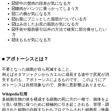
背中の贅肉の段差が気になる方
腰肉がパンツに乗っかってしまう方
二の腕が気になる方
お腹にプニッとした脂肪がついている方
はみ出したお尻の脂肪が気になる方
手術や脂肪吸引以外の方法で確実に部分痩せしたい
方
太ももが気になる方
■ アポトーシスとは？
不要となった細胞が自ら死滅すること。
例えばオタマジャクシからカエルに成長する途中で尻尾が消
失するのも、アポトーシスによるものです。 このようにア
ポトーシスは自然現象なので、身体に悪影響はありません。
Wikipedia引用
多細胞生物の体を構成する細胞の死に方の一種で、個体をよ
り良い状態に保つために積極的に引き起こされる、管理・調
節された細胞の自殺すなわちプログラムされた細胞死（狭義