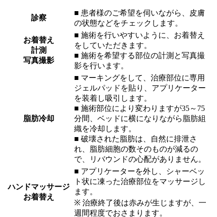
■ 患者様のご希望を伺いながら、皮膚
診察
の状態などをチェックします。
■ 施術を行いやすいように、お着替え
お着替え
をしていただきます。
計測
■ 施術を希望する部位の計測と写真撮
写真撮影
影を行います。
■ マーキングをして、治療部位に専用
ジェルパッドを貼り、アプリケーター
を装着し吸引します。
■ 施術部位により変わりますが35～75
脂肪冷却
分間、ベッドに横になりながら脂肪組
織を冷却します。
■ 破壊された脂肪は、自然に排泄さ
れ、脂肪細胞の数そのものが減るの
で、リバウンドの心配がありません。
■ アプリケーターを外し、シャーベッ
ト状に凍った治療部位をマッサージし
ハンドマッサージ
ます。
お着替え
※ 治療終了後は赤みが生じますが、一
週間程度でおさまります。