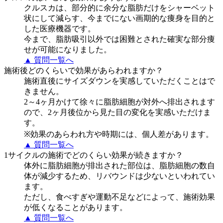
クルスカは、部分的に余分な脂肪だけをシャーベット
状にして減らす、今までにない画期的な痩身を目的と
した医療機器です。
今まで、脂肪吸引以外では困難とされた確実な部分痩
せが可能になりました。
▲ 質問一覧へ
施術後どのくらいで効果があらわれますか？
施術直後にサイズダウンを実感していただくことはで
きません。
2～4ヶ月かけて徐々に脂肪細胞が対外へ排出されます
ので、2ヶ月後位から見た目の変化を実感いただけま
す。
※効果のあらわれ方や時期には、個人差があります。
▲ 質問一覧へ
1サイクルの施術でどのくらい効果が続きますか？
体外に脂肪細胞が排出された部位は、脂肪細胞の数自
体が減少するため、リバウンドは少ないといわれてい
ます。
ただし、食べすぎや運動不足などによって、施術効果
が低くなることがあります。
▲ 質問一覧へ