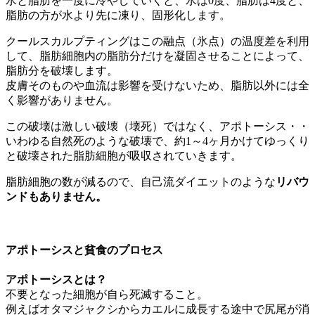
水と脂肪を一度に冷やしていくと、水は0度、脂肪は4度と、
脂肪の方が水より先に凍り、固形化します。
クールスカルプティングはこの融点（氷点）の温度差を利用
して、脂肪細胞内の脂肪分だけを凝固させることによって、
脂肪分を破壊します。
皮膚そのものや血流は影響を受けないため、脂肪以外には全
く影響がありません。
この破壊は激しい破壊（壊死）ではなく、アポトーシス・・
いわゆる自然死のような破壊で、約1～4ヶ月かけてゆっくり
と破壊された脂肪細胞が吸収されていきます。
脂肪細胞の数が減るので、自己流ダイエットのような
リバウ
ンドもありません。
アポトーシスと貧食のプロセス
アポトーシスとは？
不要となった細胞が自ら死滅すること。
例えばオタマジャクシからカエルに成長する途中で尻尾が消