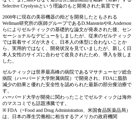
Selective Cryolysisという理論のもと開発された装置です。
2008年に現在の美容機器の殆どを開発したともされる
Wellman研究所の医師グループであるD.MansteinやR.Anderson
らによりゼルティックの基礎的な論文が発表された後、セン
セーショナルなデビューをしましたが、従来のゼルティック
では装着サイズが大きく、日本人の体型に合わないことか
ら、実用的ではなく、開発状況を見ていましたが、新しく日
本人女性のサイズに合わせて改良されたため、導入を致しま
した。
ゼルティックは世界最高峰の病院であるマサチューセツ総合
病院（ハーバード大学附属病院）で開発され、FDAに脂肪
減少の効果と優れた安全性を認められた最新の部分痩治療で
す。
ハーバード大学が開発に関わったことでゼルティックは海外
のマスコミでも話題沸騰です。
※ FDA（=Food and Drug Administration、米国食品医薬品局）
は、日本の厚生労働相に相当するアメリカの政府機関