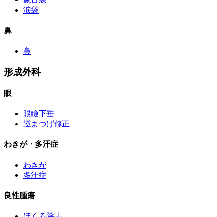
涙袋
鼻
鼻
形成外科
眼
眼瞼下垂
逆まつげ修正
わきが・多汗症
わきが
多汗症
良性腫瘍
ほくろ除去