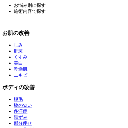
お悩み別に探す
施術内容で探す
お
肌
の改善
しみ
肝斑
くすみ
美白
乾燥肌
ニキビ
ボディ
の改善
脱毛
脇の匂い
多汗症
黒ずみ
部分痩せ