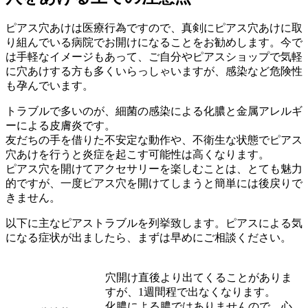
ピアス穴あけは医療行為ですので、真剣にピアス穴あけに取
り組んでいる病院でお開けになることをお勧めします。今で
は手軽なイメージもあって、ご自分やピアスショップで気軽
に穴あけする方も多くいらっしゃいますが、感染など危険性
も孕んでいます。
トラブルで多いのが、細菌の感染による化膿と金属アレルギ
ーによる皮膚炎です。
友だちの手を借りた不安定な動作や、不衛生な状態でピアス
穴あけを行うと炎症を起こす可能性は高くなります。
ピアス穴を開けてアクセサリーを楽しむことは、とても魅力
的ですが、一度ピアス穴を開けてしまうと簡単には後戻りで
きません。
以下に主なピアストラブルを列挙致します。ピアスによる気
になる症状が出ましたら、まずは早めにご相談ください。
穴開け直後より出てくることがありま
すが、1週間程で出なくなります。
化膿による膿ではありませんので、心