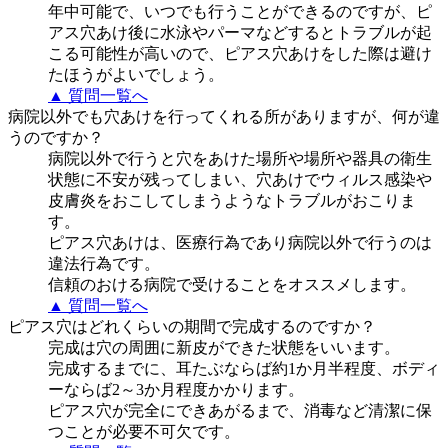
年中可能で、いつでも行うことができるのですが、ピ
アス穴あけ後に水泳やパーマなどするとトラブルが起
こる可能性が高いので、ピアス穴あけをした際は避け
たほうがよいでしょう。
▲ 質問一覧へ
病院以外でも穴あけを行ってくれる所がありますが、何が違
うのですか？
病院以外で行うと穴をあけた場所や場所や器具の衛生
状態に不安が残ってしまい、穴あけでウィルス感染や
皮膚炎をおこしてしまうようなトラブルがおこりま
す。
ピアス穴あけは、医療行為であり病院以外で行うのは
違法行為です。
信頼のおける病院で受けることをオススメします。
▲ 質問一覧へ
ピアス穴はどれくらいの期間で完成するのですか？
完成は穴の周囲に新皮ができた状態をいいます。
完成するまでに、耳たぶならば約1か月半程度、ボディ
ーならば2～3か月程度かかります。
ピアス穴が完全にできあがるまで、消毒など清潔に保
つことが必要不可欠です。