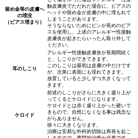
触皮膚炎でただれた場合に、ピアスの
留め金等の皮膚へ
ヘッドや留め金が皮膚の中に埋もれて
の埋没
しまうことがあります。
（ピアス埋まり）
そうならないためにピンが長めのピア
スを使用し、上述のアレルギー性接触
皮膚炎が起きたらいったん取り外して
ください。
アレルギー性接触皮膚炎が長期間続く
と、しこりができてきます。
このしこりは最初は皮膚の中だけです
耳のしこり
が、次第に表面にも現れてきます。
放置していると少しずつ大きくなって
きます。
前述のしこりがさらに大きく盛り上が
ってくるとケロイドになります。
ケロイドとは赤く盛り上がった硬いで
きもので、自然になくなる事は残念な
ケロイド
がらありません。
徐々に大きくなります。
治療は安易な外科的切除は再発を起こ
しますので、専門的治療が必要です。