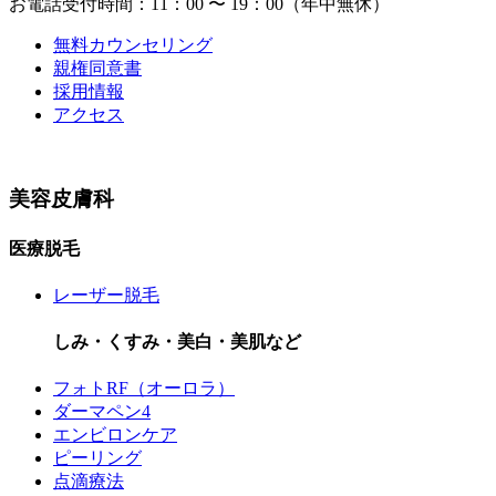
お電話受付時間：11：00 〜 19：00（年中無休）
無料カウンセリング
親権同意書
採用情報
アクセス
美容皮膚科
医療脱毛
レーザー脱毛
しみ・くすみ・美白・美肌など
フォトRF（オーロラ）
ダーマペン4
エンビロンケア
ピーリング
点滴療法