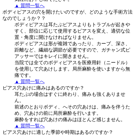
▲ 質問一覧へ
ボディピアスの穴を開けたいのですが、どのような手術方法
なのでしょうか？？
ボディピアスは耳たぶピアスよりもトラブルが起きや
すく、部位に応じて使用するピアスを変え、適切な位
置・角度に開けなければなりません。
ボディピアスは形が複雑であったり、カーブ、深さ、
距離など、繊細な調節が必要ですので、ガチャン式ピ
アッサーではキレイに開きません。
当院では全てのボディピアスを医療用針（ニードル）
を使用して穴あけします。局所麻酔を使いますから無
痛です。
▲ 質問一覧へ
ピアス穴あけに痛みはあるのですか？
耳たぶの場合はすぐに終わり、痛みも強くありませ
ん。
前述のとおりボディ、へその穴あけは、痛みを伴うた
め、穴あけの前に局所麻酔を行います。
麻酔をすれば穴あけの痛みはほとんど感じません。
▲ 質問一覧へ
ピアス穴あけに適した季節や時期はあるのですか？