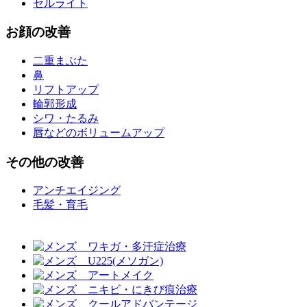
セルライト
お
顔
の改善
二重まぶた
鼻
リフトアップ
輪郭形成
シワ・たるみ
唇などのボリュームアップ
その他
の改善
アンチエイジング
毛髪・育毛