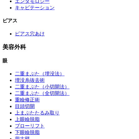
エンダモロジー
キャビテーション
ピアス
ピアス穴あけ
美容外科
眼
二重まぶた（埋没法）
埋没糸抜去術
二重まぶた（小切開法）
二重まぶた（全切開法）
重瞼修正術
目頭切開
上まぶたたるみ取り
上眼瞼脱脂
ブローリフト
下眼瞼脱脂
蒙古襞