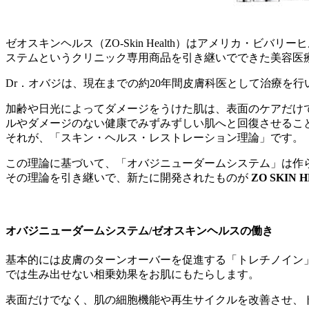
ゼオスキンヘルス（ZO-Skin Health）はアメリカ・ビバ
ステムというクリニック専用商品を引き継いでできた美容医
Dr．オバジは、現在までの約20年間皮膚科医として治療を
加齢や日光によってダメージをうけた肌は、表面のケアだけ
ルやダメージのない健康でみずみずしい肌へと回復させるこ
それが、「スキン・ヘルス・レストレーション理論」です。
この理論に基づいて、「オバジニューダームシステム」は作
その理論を引き継いで、新たに開発されたものが
ZO SKIN 
オバジニューダームシステム/ゼオスキンヘルスの働き
基本的には皮膚のターンオーバーを促進する「トレチノイン
では生み出せない相乗効果をお肌にもたらします。
表面だけでなく、肌の細胞機能や再生サイクルを改善させ、