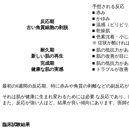
予想される反応
■ 赤み
■ かゆみ
反応期
■ 温感（ピリピ
古い角質細胞の剥脱
■ 乾燥肌
■ 色素沈着・小
※ 症状が酷ければ 
耐久期
■ 肌の抵抗力が
新しい肌の再生
■ 肌の改善が目
完成期
■ 肌の抵抗力が
健康な肌の実感
■ トラブルが改
最初の6週間の反応期、特に赤みや角質の剥離などの副反応が
それは肌が健康に生まれ変わるためには必要 な反応であり
また、反応が強い人ほど、結果が良い傾向にあります。医師
臨床試験結果