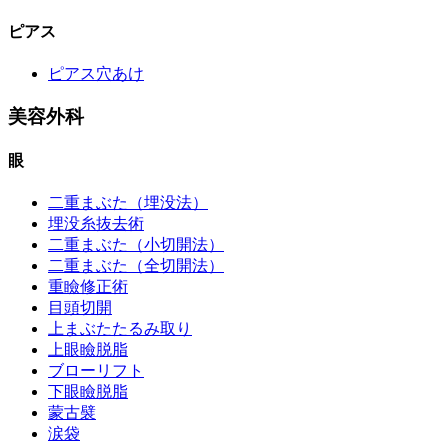
ピアス
ピアス穴あけ
美容外科
眼
二重まぶた（埋没法）
埋没糸抜去術
二重まぶた（小切開法）
二重まぶた（全切開法）
重瞼修正術
目頭切開
上まぶたたるみ取り
上眼瞼脱脂
ブローリフト
下眼瞼脱脂
蒙古襞
涙袋