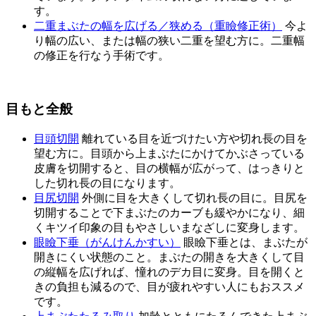
す。
二重まぶたの幅を広げる／狭める（重瞼修正術）
今よ
り幅の広い、または幅の狭い二重を望む方に。二重幅
の修正を行なう手術です。
目もと全般
目頭切開
離れている目を近づけたい方や切れ長の目を
望む方に。目頭から上まぶたにかけてかぶさっている
皮膚を切開すると、目の横幅が広がって、はっきりと
した切れ長の目になります。
目尻切開
外側に目を大きくして切れ長の目に。目尻を
切開することで下まぶたのカーブも緩やかになり、細
くキツイ印象の目もやさしいまなざしに変身します。
眼瞼下垂（がんけんかすい）
眼瞼下垂とは、まぶたが
開きにくい状態のこと。まぶたの開きを大きくして目
の縦幅を広げれば、憧れのデカ目に変身。目を開くと
きの負担も減るので、目が疲れやすい人にもおススメ
です。