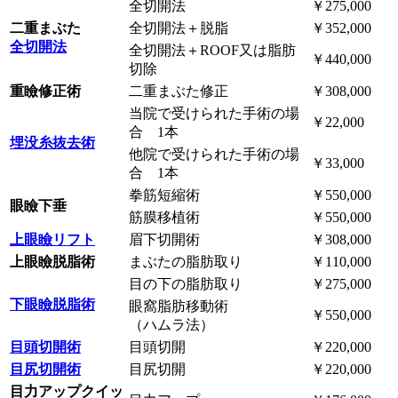
全切開法
￥275,000
二重まぶた
全切開法＋脱脂
￥352,000
全切開法
全切開法＋ROOF又は脂肪
￥440,000
切除
重瞼修正術
二重まぶた修正
￥308,000
当院で受けられた手術の場
￥22,000
合 1本
埋没糸抜去術
他院で受けられた手術の場
￥33,000
合 1本
拳筋短縮術
￥550,000
眼瞼下垂
筋膜移植術
￥550,000
上眼瞼リフト
眉下切開術
￥308,000
上眼瞼脱脂術
まぶたの脂肪取り
￥110,000
目の下の脂肪取り
￥275,000
下眼瞼脱脂術
眼窩脂肪移動術
￥550,000
（ハムラ法）
目頭切開術
目頭切開
￥220,000
目尻切開術
目尻切開
￥220,000
目力アップクイッ