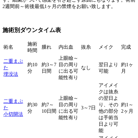
2週間前～術後最低1ヶ月の禁煙をお願い致します。
施術別ダウンタイム表
施術
術名
腫れ
内出血
抜糸
メイク
完成
時間
上眼瞼～
二重まぶ
約10
約3～7
目の周り
翌日より
約1ヶ
た
なし
分
日間
に出る可
可能
月
埋没法
能性有り
アイメイ
クは抜糸
上眼瞼～
の翌日よ
二重まぶ
約30
約7～
目の周り
り、その
約1～
た
3～7日
分
10日間
に出る可
他の部分
2ヶ月
小切開法
能性有り
は手術当
日より可
能