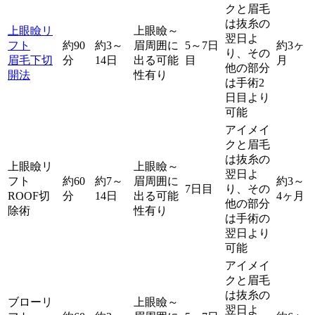
クと眉毛
は抜糸の
上眼瞼リ
上眼瞼～
翌日よ
フト
約90
約3～
眉周囲に
5～7日
約3ヶ
り、その
眉毛下切
分
14日
出る可能
目
月
他の部分
開法
性有り
は手術2
日目より
可能
アイメイ
クと眉毛
は抜糸の
上眼瞼リ
上眼瞼～
翌日よ
フト
約60
約7～
眉周囲に
約3～
7日目
り、その
ROOF切
分
14日
出る可能
4ヶ月
他の部分
除術
性有り
は手術の
翌日より
可能
アイメイ
クと眉毛
は抜糸の
ブローリ
上眼瞼～
翌日よ