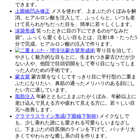
できます。
上眼瞼凹み修正
メスを使わず、上まぶたのくぼみを解
消。ヒアルロン酸を注入して、ふっくらと。いつも老
けて見られがちだった目を、簡単に若々しくします。
涙袋形成
笑ったときに目の下にできるのが“なみだ
袋”。ふっくら愛くるしい目もとは、注射1本・たった5
分で完成。ヒアルロン酸の注入で作ります。
蒙古襞形成術
寄り目を治して、
やさしく魅力的な目もとに。生まれつき蒙古ひだが少
ない人や、他院で目頭切開をして寄り目になってしま
った人のための手術です。
蒙古襞
蒙古襞をなくしてすっきり目に平行型の二重ま
ぶたになりたい、鼻筋の通ったメリハリのある顔にし
たい方に適しています。
脂肪注入
年齢とともに上まぶたがくぼみ、年齢以上に
老け込んで見える方や疲れて見える方に。若々しい目
元へ改善します。
グラマラスライン形成(下眼瞼下制術)
メイクなしで
も、少し垂れた誰にも愛される可愛らしいまなざし
に。下まぶたの目尻側のラインを下げて、パッチリ大
きくてやわらかな癒し系の目を作ります。