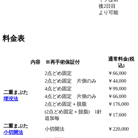
後2日目
より可能
料金表
通常料金(税
内容 ※再手術保証付
込)
2点どめ固定
￥66,000
2点どめ固定 片側のみ
￥44,000
4点どめ固定
￥99,000
二重まぶた
4点どめ固定 片側のみ
￥66,000
埋没法
2点どめ固定＋脱脂
￥176,000
(2点どめ固定＋脱脂) 1針
￥17,600
追加毎
二重まぶた
小切開法
￥220,000
小切開法