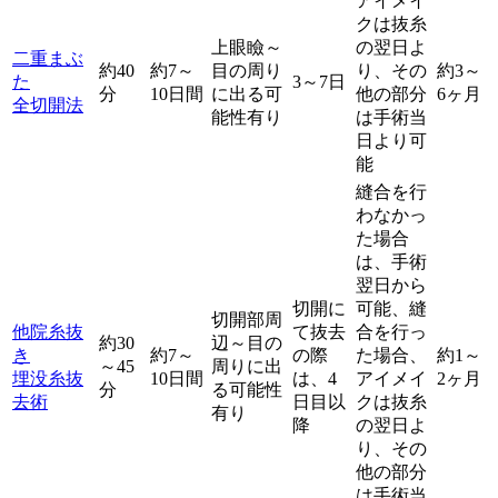
アイメイ
クは抜糸
上眼瞼～
の翌日よ
二重まぶ
約40
約7～
目の周り
り、その
約3～
た
3～7日
分
10日間
に出る可
他の部分
6ヶ月
全切開法
能性有り
は手術当
日より可
能
縫合を行
わなかっ
た場合
は、手術
翌日から
切開に
可能、縫
切開部周
他院糸抜
て抜去
合を行っ
約30
辺～目の
き
約7～
の際
た場合、
約1～
～45
周りに出
埋没糸抜
10日間
は、4
アイメイ
2ヶ月
分
る可能性
去術
日目以
クは抜糸
有り
降
の翌日よ
り、その
他の部分
は手術当