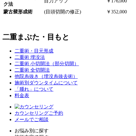
目力アップ
￥176,000
ク法
蒙古襞形成術
(目頭切開の修正)
￥352,000
二重まぶた・目もと
二重術・目元形成
二重術 埋没法
二重術 小切開法（部分切開）
二重術 全切開法
他院糸抜き（埋没糸抜去術）
施術別ダウンタイムについて
「腫れ」について
料金表
カウンセリングご予約
メールでご相談
お悩み別に探す