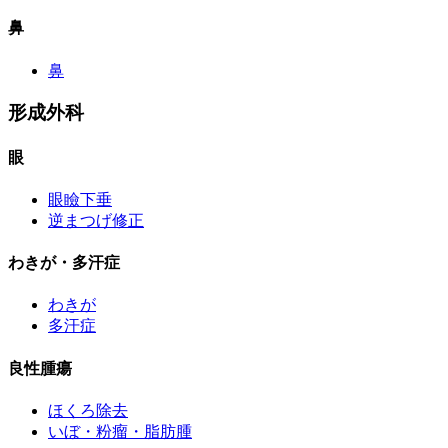
鼻
鼻
形成外科
眼
眼瞼下垂
逆まつげ修正
わきが・多汗症
わきが
多汗症
良性腫瘍
ほくろ除去
いぼ・粉瘤・脂肪腫