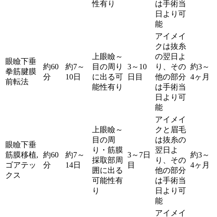
性有り
は手術当
日より可
能
アイメイ
クは抜糸
上眼瞼～
の翌日よ
眼瞼下垂
約60
約7～
目の周り
3～10
り、その
約3～
拳筋腱膜
分
10日
に出る可
日目
他の部分
4ヶ月
前転法
能性有り
は手術当
日より可
能
アイメイ
上眼瞼～
クと眉毛
目の周
は抜糸の
眼瞼下垂
り・筋膜
翌日よ
筋膜移植,
約60
約7～
3～7日
約3～
採取部周
り、その
ゴアテッ
分
14日
目
4ヶ月
囲に出る
他の部分
クス
可能性有
は手術当
り
日より可
能
アイメイ