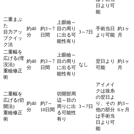
日より可
能
二重まぶ
上眼瞼～
た
約40
約3～7
目の周り
手術当日
約1ヶ
目力アッ
3～7日
分
日間
に出る可
より可能
月
プクイッ
能性有り
ク法
二重幅を
上眼瞼～
広げる(埋
約40
約3～7
目の周り
翌日より
約1ヶ
没法)
なし
分
日間
に出る可
可能
月
重瞼修正
能性有り
術
アイメイ
クは抜糸
二重幅を
切開部周
の翌日よ
広げる(切
辺～目の
約40
約7～
り、その
約3～
開法)
周りに出
3～7日
分
10日間
他の部分
6ヶ月
重瞼修正
る可能性
は手術当
術
有り
日より可
能