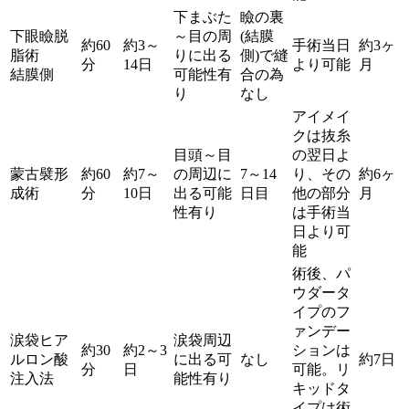
下まぶた
瞼の裏
下眼瞼脱
～目の周
(結膜
約60
約3～
手術当日
約3ヶ
脂術
りに出る
側)で縫
分
14日
より可能
月
結膜側
可能性有
合の為
り
なし
アイメイ
クは抜糸
目頭～目
の翌日よ
蒙古襞形
約60
約7～
の周辺に
7～14
り、その
約6ヶ
成術
分
10日
出る可能
日目
他の部分
月
性有り
は手術当
日より可
能
術後、パ
ウダータ
イプのフ
ァンデー
涙袋ヒア
涙袋周辺
約30
約2～3
ションは
ルロン酸
に出る可
なし
約7日
分
日
可能。リ
注入法
能性有り
キッドタ
イプは術