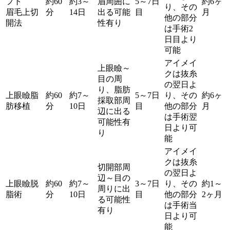
フト
約60
約3～
眉周囲に
5～7日
約6ヶ
り、その
眉毛上切
分
14日
出る可能
目
月
他の部分
開法
性有り
は手術2
日目より
可能
アイメイ
上眼瞼～
クは抜糸
目の周
の翌日よ
り、脂肪
上眼瞼脂
約60
約7～
5～7日
り、その
約6ヶ
採取部周
肪移植
分
10日
目
他の部分
月
辺に出る
は手術翌
可能性有
日より可
り
能
アイメイ
クは抜糸
切開部周
の翌日よ
辺～目の
上眼瞼脱
約60
約7～
3～7日
り、その
約1～
周りに出
脂術
分
10日
目
他の部分
2ヶ月
る可能性
は手術当
有り
日より可
能