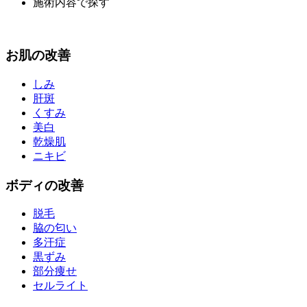
施術内容で探す
お
肌
の改善
しみ
肝斑
くすみ
美白
乾燥肌
ニキビ
ボディ
の改善
脱毛
脇の匂い
多汗症
黒ずみ
部分痩せ
セルライト