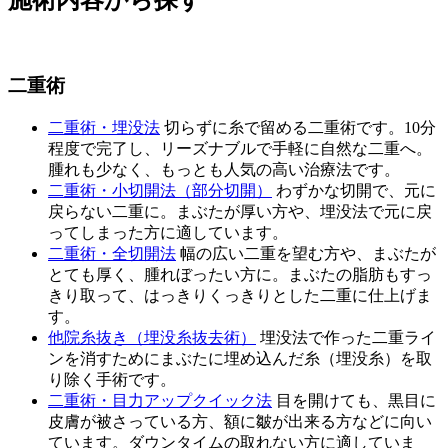
施術内容から探す
二重術
二重術・埋没法
切らずに糸で留める二重術です。10分
程度で完了し、リーズナブルで手軽に自然な二重へ。
腫れも少なく、もっとも人気の高い治療法です。
二重術・小切開法（部分切開）
わずかな切開で、元に
戻らない二重に。まぶたが厚い方や、埋没法で元に戻
ってしまった方に適しています。
二重術・全切開法
幅の広い二重を望む方や、まぶたが
とても厚く、腫れぼったい方に。まぶたの脂肪もすっ
きり取って、はっきりくっきりとした二重に仕上げま
す。
他院糸抜き（埋没糸抜去術）
埋没法で作った二重ライ
ンを消すためにまぶたに埋め込んだ糸（埋没糸）を取
り除く手術です。
二重術・目力アップクイック法
目を開けても、黒目に
皮膚が被さっている方、額に皺が出来る方などに向い
ています。ダウンタイムの取れない方に適していま