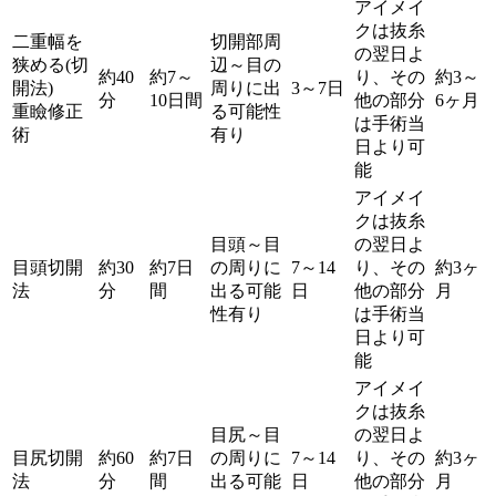
アイメイ
クは抜糸
二重幅を
切開部周
の翌日よ
狭める(切
辺～目の
約40
約7～
り、その
約3～
開法)
周りに出
3～7日
分
10日間
他の部分
6ヶ月
重瞼修正
る可能性
は手術当
術
有り
日より可
能
アイメイ
クは抜糸
目頭～目
の翌日よ
目頭切開
約30
約7日
の周りに
7～14
り、その
約3ヶ
法
分
間
出る可能
日
他の部分
月
性有り
は手術当
日より可
能
アイメイ
クは抜糸
目尻～目
の翌日よ
目尻切開
約60
約7日
の周りに
7～14
り、その
約3ヶ
法
分
間
出る可能
日
他の部分
月