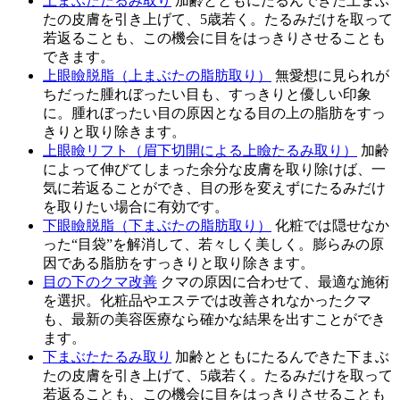
上まぶたたるみ取り
加齢とともにたるんできた上まぶ
たの皮膚を引き上げて、5歳若く。たるみだけを取って
若返ることも、この機会に目をはっきりさせることも
できます。
上眼瞼脱脂（上まぶたの脂肪取り）
無愛想に見られが
ちだった腫れぼったい目も、すっきりと優しい印象
に。腫れぼったい目の原因となる目の上の脂肪をすっ
きりと取り除きます。
上眼瞼リフト（眉下切開による上瞼たるみ取り）
加齢
によって伸びてしまった余分な皮膚を取り除けば、一
気に若返ることができ、目の形を変えずにたるみだけ
を取りたい場合に有効です。
下眼瞼脱脂（下まぶたの脂肪取り）
化粧では隠せなか
った“目袋”を解消して、若々しく美しく。膨らみの原
因である脂肪をすっきりと取り除きます。
目の下のクマ改善
クマの原因に合わせて、最適な施術
を選択。化粧品やエステでは改善されなかったクマ
も、最新の美容医療なら確かな結果を出すことができ
ます。
下まぶたたるみ取り
加齢とともにたるんできた下まぶ
たの皮膚を引き上げて、5歳若く。たるみだけを取って
若返ることも、この機会に目をはっきりさせることも