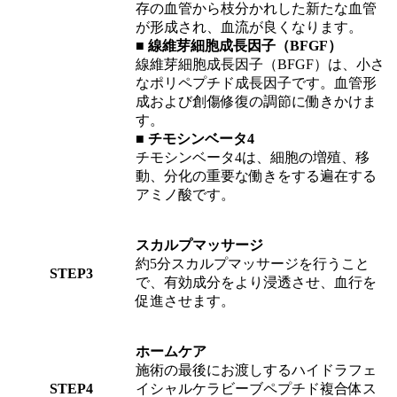
存の血管から枝分かれした新たな血管
が形成され、血流が良くなります。
■
線維芽細胞成長因子（BFGF）
線維芽細胞成長因子（BFGF）は、小さ
なポリペプチド成長因子です。血管形
成および創傷修復の調節に働きかけま
す。
■
チモシンベータ4
チモシンベータ4は、細胞の増殖、移
動、分化の重要な働きをする遍在する
アミノ酸です。
スカルプマッサージ
約5分スカルプマッサージを行うこと
STEP3
で、有効成分をより浸透させ、血行を
促進させます。
ホームケア
施術の最後にお渡しするハイドラフェ
STEP4
イシャルケラビーブペプチド複合体ス