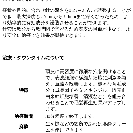
症状や目的に合わせ針の深さを0.25～2.5ﾐﾘで調整することが
でき、最大深度も2.5mmから3.0mmまで深くなったため、よ
り効率的に有効成分を浸透させることができます。
針穴は数分から数時間で塞がるため表皮の損傷が少なく、よ
り安全に治療でき効果が期待できます。
治療・ダウンタイムについて
頭皮に高密度に微細な穴を開けること
で、表皮細胞や繊維芽細胞に刺激を与
え、血流を改善します。様々な育毛成
特徴
分（成長因子やミノキシジル、臍帯血
由来幹細胞培養上清液など）を組み合
わせることで毛髪再生効果がアップし
ます。
治療時間
30分程度で終了します。
生え際などの箇所であれば麻酔クリー
麻酔
ムを使用できます。