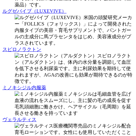
薬品）です。
ルグゼバイブ（LUXEVIVE）
米国の頭髪研究メーカ
ー「FOLLICS（フォリックス）」によって開発された
内服タイプの美容・育毛サプリメントで、パントガー
ルの主成分に馬プラセンタをはじめ、美容液成分がプ
ラスされています。
スピロノラクトン
スピロノラクト
ン（アルダクトン）は、体内の水分量を調節して血圧
を低下させる利尿薬です。主に利尿効果を期待して使
われますが、AGAの改善にも効果が期待できるのが特
徴です。
ミノキシジル内服薬
ミノキシジルは毛細血管を広げ
血液の流れをスムーズにし、主に髪の毛の成長を促す
毛乳頭細胞に働きかけ、ヘアサイクル（毛周期）を延
長させる働きを持っています
ヴェラルティス
医療機関専売品のミノキシジル配合
育毛ローションです。女性にも使用していただくこと