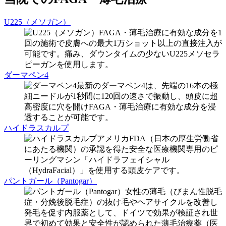
U225（メソガン）
FAGA・薄毛治療に有効な成分を1
回の施術で皮膚への最大1万ショット以上の直接注入が
可能です。痛み、ダウンタイムの少ないU225メソセラ
ピーガンを使用します。
ダーマペン4
最新のダーマペン4は、先端の16本の極
細ニードルが1秒間に120回の速さで振動し、頭皮に超
高密度に穴を開けFAGA・薄毛治療に有効な成分を浸
透することが可能です。
ハイドラスカルプ
アメリカFDA（日本の厚生労働省
にあたる機関）の承認を得た安全な医療機関専用のピ
ーリングマシン「ハイドラフェイシャル
（HydraFacial）」を使用する頭皮ケアです。
パントガール（Pantogar）
女性の薄毛（びまん性脱毛
症・分娩後脱毛症）の抜け毛やヘアサイクルを改善し
発毛を促す内服薬として、ドイツで効果が検証され世
界で初めて効果と安全性が認められた薄毛治療薬（医