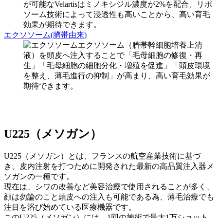
が可能なVelartisはミノキシジル濃度が2%を配合、リポ
ソーム技術によって浸透性も高いことから、高い育毛
効果が期待できます。
エクソソーム(臍帯由来)
エクソソーム（臍帯幹細胞培養上清
液）を頭皮へ注入することで「毛母細胞の修復・再
生」「毛母細胞の細胞分化・増殖を促進」「頭皮環境
を整え、薄毛進行の抑制」が高まり、高い育毛効果が
期待できます。
U225（メソガン）
U225（メソガン）とは、フランスの航空産業技術に基づ
き、皮内注射を打つために開発された最新の高品質注入器メ
ソガンの一種です。
現在は、シワの改善など美容治療で使用されることが多く、
顔は勿論のこと頭皮への注入も可能である為、薄毛治療でも
注目を浴び始めている医療機器です。
このU225（メソガン）には、1回の施術で最大1万ショット