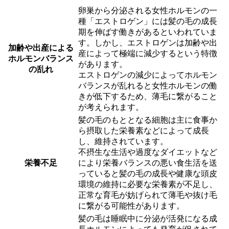
卵巣から分泌される女性ホルモンの一
種「エストロゲン」には髪の毛の成長
期を伸ばす働きがあるといわれていま
す。しかし、エストロゲンは加齢や出
加齢や出産による
産によって極端に減少するという特徴
ホルモンバランス
があります。
の乱れ
エストロゲンの減少によってホルモン
バランスが乱れると女性ホルモンの働
きが低下するため、薄毛に繋がること
が考えられます。
髪の毛のもととなる細胞は主に食事か
ら摂取した栄養素などによって成長
し、維持されています。
不摂生な生活や過度なダイエットなど
栄養不足
により栄養バランスの悪い食生活を送
っていると髪の毛の成長や健康な頭皮
環境の維持に必要な栄養素が不足し、
正常な育毛が妨げられて薄毛や抜け毛
に繋がる可能性があります。
髪の毛は睡眠中に分泌が活発になる成