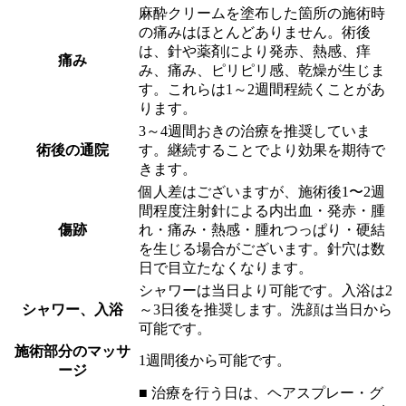
麻酔クリームを塗布した箇所の施術時
の痛みはほとんどありません。術後
は、針や薬剤により発赤、熱感、痒
痛み
み、痛み、ピリピリ感、乾燥が生じま
す。これらは1～2週間程続くことがあ
ります。
3～4週間おきの治療を推奨していま
術後の通院
す。継続することでより効果を期待で
きます。
個人差はございますが、施術後1〜2週
間程度注射針による内出血・発赤・腫
傷跡
れ・痛み・熱感・腫れつっぱり・硬結
を生じる場合がございます。針穴は数
日で目立たなくなります。
シャワーは当日より可能です。入浴は2
シャワー、入浴
～3日後を推奨します。洗顔は当日から
可能です。
施術部分のマッサ
1週間後から可能です。
ージ
■ 治療を行う日は、ヘアスプレー・グ