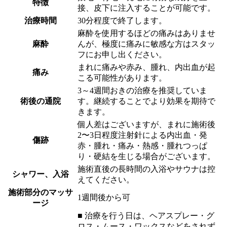
特徴
接、皮下に注入することが可能です。
治療時間
30分程度で終了します。
麻酔を使用するほどの痛みはありませ
麻酔
んが、極度に痛みに敏感な方はスタッ
フにお申し出ください。
まれに痛みや赤み、腫れ、内出血が起
痛み
こる可能性があります。
3～4週間おきの治療を推奨していま
術後の通院
す。継続することでより効果を期待で
きます。
個人差はございますが、まれに施術後
2〜3日程度注射針による内出血・発
傷跡
赤・腫れ・痛み・熱感・腫れつっぱ
り・硬結を生じる場合がございます。
施術直後の長時間の入浴やサウナは控
シャワー、入浴
えてください。
施術部分のマッサ
1週間後から可
ージ
■ 治療を行う日は、ヘアスプレー・グ
ロス・ムース・ワックスなどをされず