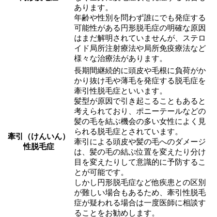
あります。
年齢や性別を問わず誰にでも発症する
可能性がある円形脱毛症の明確な原因
はまだ解明されていませんが、ステロ
イド局所注射療法や局所免疫療法など
様々な治療法があります。
長期間継続的に頭皮や毛根に負荷がか
かり抜け毛や薄毛を発症する脱毛症を
牽引性脱毛症といいます。
髪型が原因で引き起こることもあると
考えられており、ポニーテールなどの
髪の毛を結ぶ機会の多い女性によく見
られる脱毛症とされています。
牽引（けんいん）
牽引による頭皮や髪の毛へのダメージ
性脱毛症
は、髪の毛の結ぶ位置を変えたり分け
目を変えたりして意識的に予防するこ
とが可能です。
しかし円形脱毛症など他疾患との区別
が難しい場合もあるため、牽引性脱毛
症が疑われる場合は一度医師に相談す
ることをお勧めします。