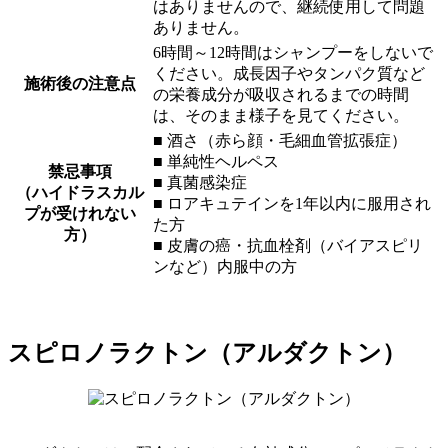
はありませんので、継続使用して問題
ありません。
6時間～12時間はシャンプーをしないで
ください。成長因子やタンパク質など
施術後の注意点
の栄養成分が吸収されるまでの時間
は、そのまま様子を見てください。
■ 酒さ（赤ら顔・毛細血管拡張症）
■ 単純性ヘルペス
禁忌事項
■ 真菌感染症
（ハイドラスカル
■ ロアキュテインを1年以内に服用され
プが受けれない
た方
方）
■ 皮膚の癌・抗血栓剤（バイアスピリ
ンなど）内服中の方
スピロノラクトン（アルダクトン）