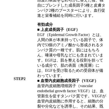
頭皮の表面をなめらかに整えた後、独
自にブレンドした成長因子5種と皮膚タ
ンパク2種のブースターにより、血行促
進と栄養補給を同時に行います。
有効成分
■
上皮成長因子（EGF）
EGF（Epidermal Growth Factor）とは、
人間の体が本来持っている因子で、体
内で53個のアミノ酸から形成されるタ
ンパク質の一種です。肌にはもちろ
ん、唾液や母乳などにも含まれていま
す。EGFは、肌を整える役割を担って
いる成分で、肌の表面（角質層）に
は、EGFを受け取るための受容体が備
わっています。
STEP2
■
血管内皮細胞成長因子（VEGF）
血管内皮細胞増殖因子（vascular
endothelial growth factor: VEGF）は、血
管新生を促すタンパク質です。VEGFが
血管内皮細胞に作用すると、細胞の分
裂や分化などを誘導し、その結果、既