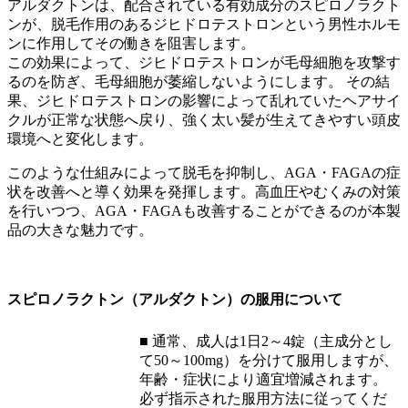
アルダクトンは、配合されている有効成分のスピロノラクト
ンが、脱毛作用のあるジヒドロテストロンという男性ホルモ
ンに作用してその働きを阻害します。
この効果によって、ジヒドロテストロンが毛母細胞を攻撃す
るのを防ぎ、毛母細胞が萎縮しないようにします。 その結
果、ジヒドロテストロンの影響によって乱れていたヘアサイ
クルが正常な状態へ戻り、強く太い髪が生えてきやすい頭皮
環境へと変化します。
このような仕組みによって脱毛を抑制し、AGA・FAGAの症
状を改善へと導く効果を発揮します。高血圧やむくみの対策
を行いつつ、AGA・FAGAも改善することができるのが本製
品の大きな魅力です。
スピロノラクトン（アルダクトン）の服用について
■ 通常、成人は1日2～4錠（主成分とし
て50～100mg）を分けて服用しますが、
年齢・症状により適宜増減されます。
必ず指示された服用方法に従ってくだ