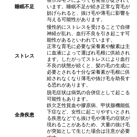
長ホルモンによっても発育が促されて
睡眠不足
います。睡眠不足が続き正常な育毛が
妨げられると、抜け毛や薄毛に影響を
与える可能性があります。
慢性的にストレスを受けることで自律
神経が乱れ、血行不良を引き起こす可
能性があるといわれています。
正常な育毛に必要な栄養素や酸素は主
に血液によって運ばれ毛根に供給され
ストレス
ます。したがってストレスにより血行
不良の状態が続くと、髪の毛の生成に
必要とされる十分な栄養素が毛根に供
給されなくなり薄毛や抜け毛を助長す
る恐れがあります。
脱毛症状は病気の合併症として起こる
可能性もあります。
鉄欠乏性貧血や膠原病、甲状腺機能低
下症など、女性に起こりやすいとされ
全身疾患
る疾患などでも抜け毛や薄毛の症状が
現れることがあるため、大量の抜け毛
が突如として生じた場合は注意が必要