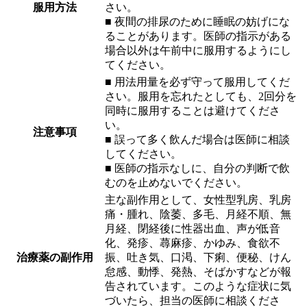
服用方法
さい。
■ 夜間の排尿のために睡眠の妨げにな
ることがあります。医師の指示がある
場合以外は午前中に服用するようにし
てください。
■ 用法用量を必ず守って服用してくだ
さい。服用を忘れたとしても、2回分を
同時に服用することは避けてくださ
い。
注意事項
■ 誤って多く飲んだ場合は医師に相談
してください。
■ 医師の指示なしに、自分の判断で飲
むのを止めないでください。
主な副作用として、女性型乳房、乳房
痛・腫れ、陰萎、多毛、月経不順、無
月経、閉経後に性器出血、声が低音
化、発疹、蕁麻疹、かゆみ、食欲不
治療薬の副作用
振、吐き気、口渇、下痢、便秘、けん
怠感、動悸、発熱、そばかすなどが報
告されています。このような症状に気
づいたら、担当の医師に相談くださ