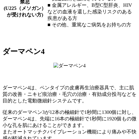
禁忌
■ 金属アレルギー、B型C型肝炎、HIV
(U225（メソガン）
などの血液を還した感染リスクのある
が受けれない方)
疾患がある方
■ その他、重篤なご病気をお持ちの方
ダーマペン4
ダーマペン4は、ペンタイプの皮膚再生治療器具で、主に肌
質の改善・ニキビ痕治療・毛穴の治療・有効成分投与などを
目的とした電動微細針システムです。
従来のダーマペン3が12本の極細針で1秒間に1300個に対し、
ダーマペン4は、先端に16本の極細針で1秒間に1920個もの微
小な孔を肌にあけることができます。
またオートマッチクバイブレーション機能により痛みや不快
感が軽減されています。