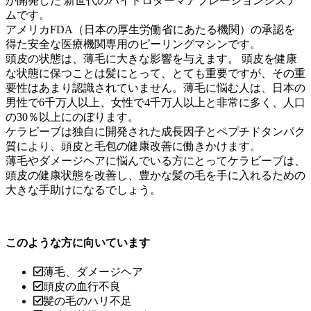
が開発した 新世代のハイドロダーマアブレーションシステ
ムです。
アメリカFDA（日本の厚生労働省にあたる機関）の承認を
得た安全な医療機関専用のピーリングマシンです。
頭皮の状態は、薄毛に大きな影響を与えます。 頭皮を健康
な状態に保つことは髪にとって、とても重要ですが、その重
要性はあまり認識されていません。薄毛に悩む人は、日本の
男性で6千万人以上、女性で4千万人以上と非常に多く、人口
の30％以上にのぼります。
ケラビーブは独自に開発された成長因子とペプチドタンパク
質により、頭皮と毛包の健康改善に働きかけます。
薄毛やダメージヘアに悩んでいる方にとってケラビーブは、
頭皮の健康状態を改善し、豊かな髪の毛を手に入れるための
大きな手助けになるでしょう。
このような方に向いています
薄毛、ダメージヘア
頭皮の血行不良
髪の毛のハリ不足