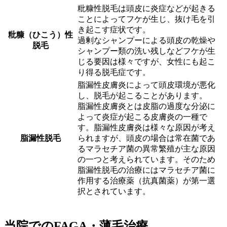
粃糠性脱毛は頭皮に炎症などが起きる
ことによってフケが生じ、抜け毛を引
き起こす症状です。
粃糠（ひこう）性
過剰なシャンプーによる頭皮の乾燥や
脱毛
シャンプー類の洗い残しなどフケが生
じる要因は様々ですが、女性にも起こ
り得る脱毛症です。
脂漏性皮膚炎によって頭皮環境が悪化
し、脱毛が起こることがあります。
脂漏性皮膚炎とは皮脂の過度な分泌に
よって炎症が起こる皮膚炎の一種で
す。脂漏性皮膚炎は様々な原因が考え
脂漏性脱毛
られますが、頭皮の場合は常在菌であ
るマラセチア菌の異常繁殖が主な原因
の一つと考えられています。そのため
脂漏性脱毛の治療にはマラセチア菌に
作用する治療薬（抗真菌薬）が第一選
択とされています。
当院でのFAGA・薄毛治療