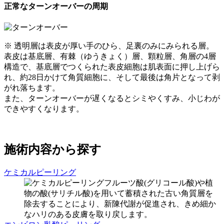
正常なターンオーバーの周期
※ 透明層は表皮が厚い手のひら、足裏のみにみられる層。
表皮は基底層、有棘（ゆうきょく）層、顆粒層、角層の4層
構造で、基底層でつくられた表皮細胞は肌表面に押し上げら
れ、約28日かけて角質細胞に、そして最後は角片となって剥
がれ落ちます。
また、ターンオーバーが遅くなるとシミやくすみ、小じわが
できやすくなります。
施術内容から探す
ケミカルピーリング
フルーツ酸(グリコール酸)や植
物の酸(サリチル酸)を用いて蓄積された古い角質層を
除去することにより、新陳代謝が促進され、きめ細か
なハリのある皮膚を取り戻します。