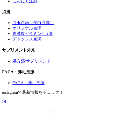
にんにく注射
点滴
白玉点滴（美白点滴）
オリジナル点滴
高濃度ビタミンC点滴
デトックス点滴
サプリメント外来
処方薬/サプリメント
FAGA・薄毛治療
FAGA・薄毛治療
instagramで最新情報をチェック！
特定商取引法に基づく表示
｜
プライバシーポリシー