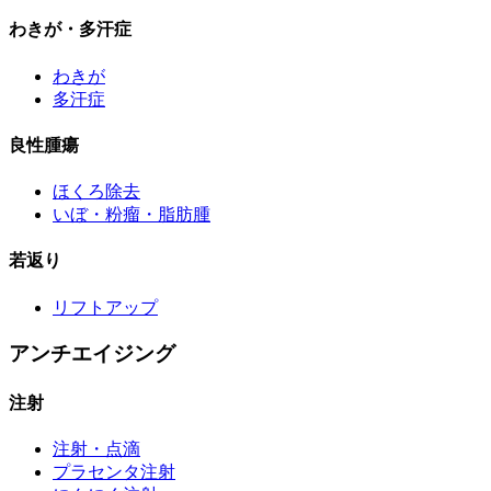
わきが・多汗症
わきが
多汗症
良性腫瘍
ほくろ除去
いぼ・粉瘤・脂肪腫
若返り
リフトアップ
アンチエイジング
注射
注射・点滴
プラセンタ注射