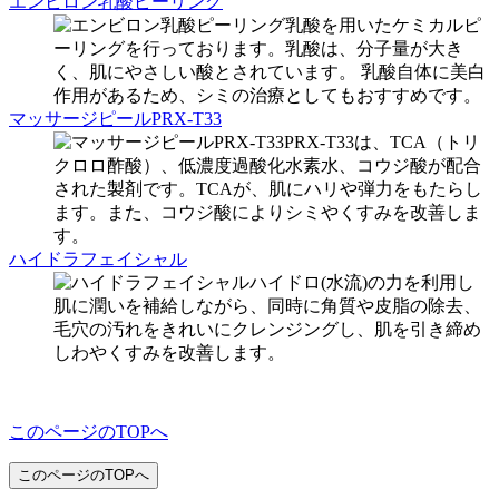
エンビロン乳酸ピーリング
乳酸を用いたケミカルピ
ーリングを行っております。乳酸は、分子量が大き
く、肌にやさしい酸とされています。 乳酸自体に美白
作用があるため、シミの治療としてもおすすめです。
マッサージピールPRX-T33
PRX-T33は、TCA（トリ
クロロ酢酸）、低濃度過酸化水素水、コウジ酸が配合
された製剤です。TCAが、肌にハリや弾力をもたらし
ます。また、コウジ酸によりシミやくすみを改善しま
す。
ハイドラフェイシャル
ハイドロ(水流)の力を利用し
肌に潤いを補給しながら、同時に角質や皮脂の除去、
毛穴の汚れをきれいにクレンジングし、肌を引き締め
しわやくすみを改善します。
このページのTOPへ
このページのTOPへ