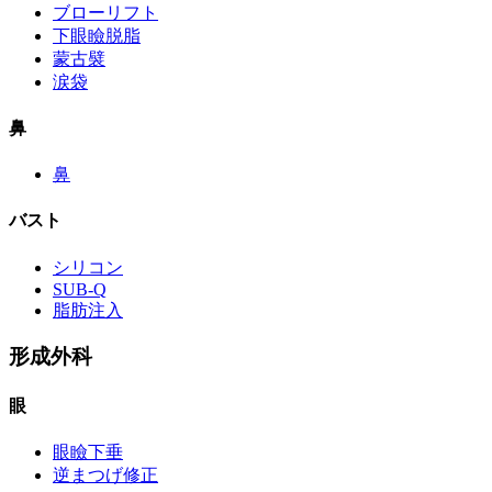
ブローリフト
下眼瞼脱脂
蒙古襞
涙袋
鼻
鼻
バスト
シリコン
SUB-Q
脂肪注入
形成外科
眼
眼瞼下垂
逆まつげ修正