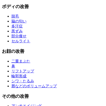
ボディ
の改善
脱毛
脇の匂い
多汗症
黒ずみ
部分痩せ
セルライト
お
顔
の改善
二重まぶた
鼻
リフトアップ
輪郭形成
シワ・たるみ
唇などのボリュームアップ
その他
の改善
アンチエイジング