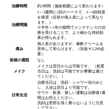
治療時間
約1時間（施術範囲により変わります）
2～3週間に1回のペースで、3～4回程度
を推奨（症状や個人差によって異なり
ます。）
治療間隔
※半年～1年の期間でメンテナンスの治
療を受けることで、より確かな持続効
果が得られます。
個人差がありますが、麻酔クリームを
痛み
塗布して和らげます。（別途￥2,200必
要）
術後の通院
なし
メイクは翌日からは可能です。 （処置
メイク
当日は、洗顔は可能ですが摩擦は避け
てください。 ）
治療当日は、洗顔・シャワー浴のみと
し、入浴は翌日より可能です。
サウナ・飲酒・激しい運動は治療後1週
日常生活
間はお控えください。
洗顔は患部を強く擦らないように注意
して下さい。