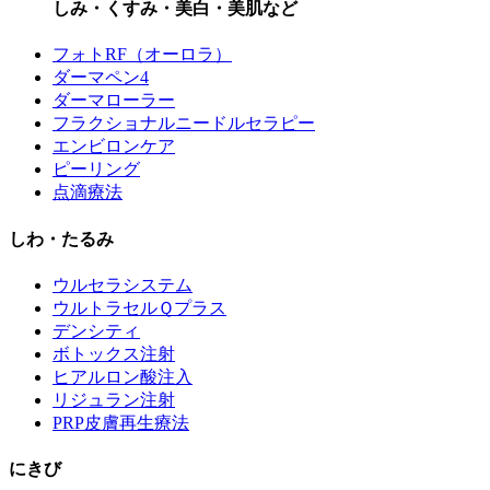
しみ・くすみ・美白・美肌など
フォトRF（オーロラ）
ダーマペン4
ダーマローラー
フラクショナルニードルセラピー
エンビロンケア
ピーリング
点滴療法
しわ・たるみ
ウルセラシステム
ウルトラセルＱプラス
デンシティ
ボトックス注射
ヒアルロン酸注入
リジュラン注射
PRP皮膚再生療法
にきび