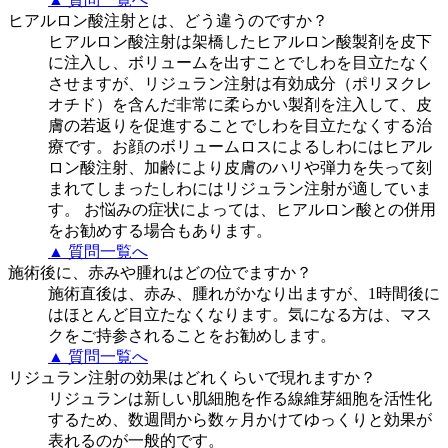
ヒアルロン酸注射とは、どう違うのですか？
ヒアルロン酸注射は架橋したヒアルロン酸製剤を皮下
に注入し、ボリュームを出すことでしわを目立たなく
させますが、リジュラン注射は有効成分（ポリヌクレ
オチド）を含んだ非常に柔らかい製剤を注入して、皮
膚の若返りを促進することでしわを目立たなくする治
療です。お顔のボリュームロスによるしわにはヒアル
ロン酸注射、加齢により皮膚のハリや弾力を失って刻
まれてしまったしわにはリジュラン注射が適していま
す。 お悩みの症状によっては、ヒアルロン酸との併用
をお勧めする場合もあります。
▲ 質問一覧へ
施術後に、赤みや腫れはどの位でますか？
施術直後は、赤み、腫れがかなり出ますが、1時間後に
はほとんど目立たなくなります。気になる方は、マス
クをご持参されることをお勧めします。
▲ 質問一覧へ
リジュラン注射の効果はどれくらいで現れますか？
リジュランは新しい肌細胞を作る線維芽細胞を活性化
するため、数週間から数ヶ月かけてゆっくりと効果が
表れるのが一般的です。