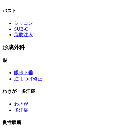
バスト
シリコン
SUB-Q
脂肪注入
形成外科
眼
眼瞼下垂
逆まつげ修正
わきが・多汗症
わきが
多汗症
良性腫瘍