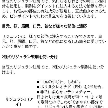
当院のリジュラン注射では、気になるしわとその周囲に極細
針を使用し、製剤をダイレクトに注入する方法で治療を行い
ます。お悩みの部位に有効成分が浸透し、直接働きかけるた
め、ピンポイントでしわの目立ちを改善していきます。
目元、額、眉間、口元、首など様々な部位に適応
リジュランは、様々な部位に注入することができます。目
元、額、眉間、口元、首などの気になるしわ部分に受けてい
ただく事が可能です。
2種のリジュラン製剤を使い分け
当院のリジュラン注射では、2種のリジュラン製剤を使い分
けます。
■ 目元の小じわ、しわに。
■ ポリヌクレオチド（PN）を2％配合。
■ 非常に柔らかいテクスチャー。
目まわりは元々皮膚が薄い上によく動
リジュランI（ア
く場所なのでしわができやすい部分で
イ）
す。リジュランIを目の際近くまで細か