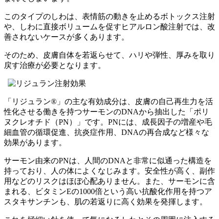
このタイプのしわは、表情筋の動きを止めるボトックス注射
や、しわに直接ボリュームを促すヒアルロン酸注射では、改
善されないケースが多くあります。
そのため、皮膚自体を若返らせて、ハリや弾性、厚みを取り
戻す治療が必要となります。
「リジュラン®」の主な有効成分は、皮膚の自己再生力を活
性化させる働きを持つサーモンのDNAから抽出した「ポリ
ヌクレオチド（PN）」です。PNには、成長因子の増産や毛
細血管の循環促進、抗炎症作用、DNAの再合成など様々な
効果があります。
サーモン由来のPNは、人間のDNAと非常に似通った構造を
持っており、人の体によくなじみます。安全性が高く、副作
用などのリスクはほぼ心配ありません。また、サーモンに含
まれる、ビタミンEの1000倍という高い抗酸化作用を持つア
スタキサンチンも、肌の若返りに高く効果を発揮します。