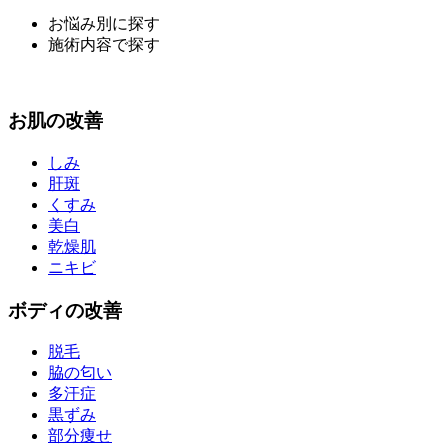
お悩み別に探す
施術内容で探す
お
肌
の改善
しみ
肝斑
くすみ
美白
乾燥肌
ニキビ
ボディ
の改善
脱毛
脇の匂い
多汗症
黒ずみ
部分痩せ