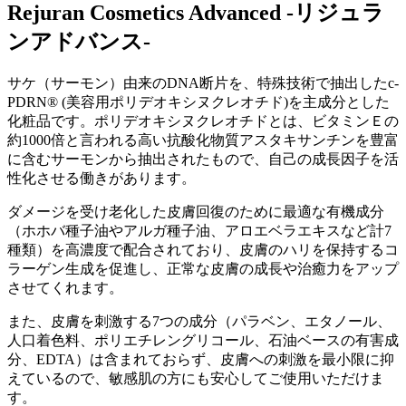
Rejuran Cosmetics Advanced -リジュラ
ンアドバンス-
サケ（サーモン）由来のDNA断片を、特殊技術で抽出したc-
PDRN® (美容用ポリデオキシヌクレオチド)を主成分とした
化粧品です。ポリデオキシヌクレオチドとは、ビタミンＥの
約1000倍と言われる高い抗酸化物質アスタキサンチンを豊富
に含むサーモンから抽出されたもので、自己の成長因子を活
性化させる働きがあります。
ダメージを受け老化した皮膚回復のために最適な有機成分
（ホホバ種子油やアルガ種子油、アロエベラエキスなど計7
種類）を高濃度で配合されており、皮膚のハリを保持するコ
ラーゲン生成を促進し、正常な皮膚の成長や治癒力をアップ
させてくれます。
また、皮膚を刺激する7つの成分（パラベン、エタノール、
人口着色料、ポリエチレングリコール、石油ベースの有害成
分、EDTA）は含まれておらず、皮膚への刺激を最小限に抑
えているので、敏感肌の方にも安心してご使用いただけま
す。