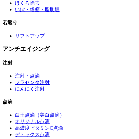
ほくろ除去
いぼ・粉瘤・脂肪腫
若返り
リフトアップ
アンチエイジング
注射
注射・点滴
プラセンタ注射
にんにく注射
点滴
白玉点滴（美白点滴）
オリジナル点滴
高濃度ビタミンC点滴
デトックス点滴