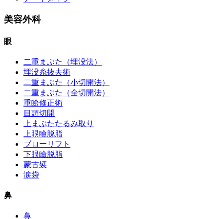
美容外科
眼
二重まぶた（埋没法）
埋没糸抜去術
二重まぶた（小切開法）
二重まぶた（全切開法）
重瞼修正術
目頭切開
上まぶたたるみ取り
上眼瞼脱脂
ブローリフト
下眼瞼脱脂
蒙古襞
涙袋
鼻
鼻