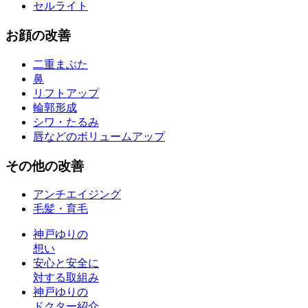
セルライト
お
顔
の改善
二重まぶた
鼻
リフトアップ
輪郭形成
シワ・たるみ
唇などのボリュームアップ
その他
の改善
アンチエイジング
毛髪・育毛
神戸ゆりの
想い
安心と安全に
対する取組み
神戸ゆりの
ドクター紹介