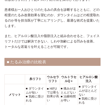
患者様お一人おひとりのたるみの具合を診断するとともに、どの
程度のたるみ改善効果を望むのか、ダウンタイムはどの程度取れ
るのか等を担当医が丁寧にヒアリングし、最適な術式を提案いた
します。
また、ヒアルロン酸注入や脂肪注入と組み合わせると、フェイス
リフトだけでは解決できない、しわや加齢による凹みを改善。
トータルな若返りを叶えることが可能です。
■ たるみ治療の比較表
ウルセラ
ウルトラセ
ヒアルロン酸
糸リフト
リフト
ルQ＋
注入
■ ダウンタイ
■ ダウンタイ
■ 痛みがほ
■ HIFU
ムがほとんど
では最も
ムが短い
とんどない
メリット
ない
効果が高
■ 気軽に受け
■ 治療時間
■ 気軽に受け
い
れる
が早い
れる