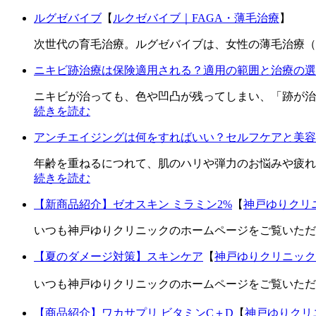
ルグゼバイブ
【
ルクゼバイブ｜FAGA・薄毛治療
】
次世代の育毛治療。ルグゼバイブは、女性の薄毛治療（F
ニキビ跡治療は保険適用される？適用の範囲と治療の選
ニキビが治っても、色や凹凸が残ってしまい、「跡が治
続きを読む
アンチエイジングは何をすればいい？セルフケアと美容
年齢を重ねるにつれて、肌のハリや弾力のお悩みや疲れ
続きを読む
【新商品紹介】ゼオスキン ミラミン2%
【
神戸ゆりクリ
いつも神戸ゆりクリニックのホームページをご覧いただき
【夏のダメージ対策】スキンケア
【
神戸ゆりクリニック
いつも神戸ゆりクリニックのホームページをご覧いただき
【商品紹介】ワカサプリ ビタミンC＋D
【
神戸ゆりクリ