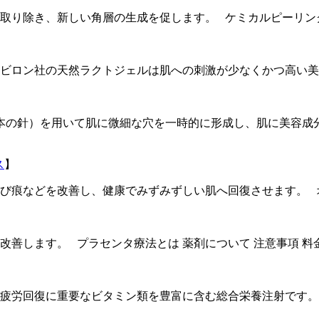
り除き、新しい角層の生成を促します。 ケミカルピーリング 効
ビロン社の天然ラクトジェルは肌への刺激が少なくかつ高い美
6本の針）を用いて肌に微細な穴を一時的に形成し、肌に美容成
ス
】
び痕などを改善し、健康でみずみずしい肌へ回復させます。 オ
善します。 プラセンタ療法とは 薬剤について 注意事項 料
疲労回復に重要なビタミン類を豊富に含む総合栄養注射です。 