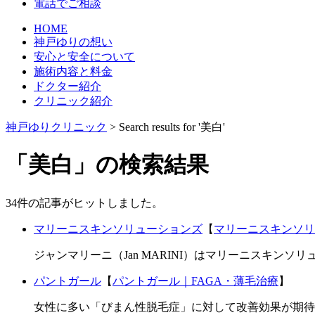
電話でご相談
HOME
神戸ゆりの想い
安心と安全について
施術内容と料金
ドクター紹介
クリニック紹介
神戸ゆりクリニック
>
Search results for '美白'
「
美白
」の検索結果
34件の記事がヒットしました。
マリーニスキンソリューションズ
【
マリーニスキンソリ
ジャンマリーニ（Jan MARINI）はマリーニスキンソリュ
パントガール
【
パントガール｜FAGA・薄毛治療
】
女性に多い「びまん性脱毛症」に対して改善効果が期待で