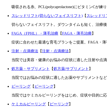
吸収される糸、PCL(polycaprolactone)にビ
スレッドリフト(切らないフェイスリフト)
【
スレッドリ
切らないフェイスリフト。ダウンタイムも短く、治療後
FAGA（FPHL）・薄毛治療
【
FAGA・薄毛治療
】
症状に合わせた最適な育毛プランをご提案。FAGA・薄毛
注射・点滴療法
【
注射・点滴療法
】
当院では美容・健康のお悩みの症状に適した注射や点滴
処方薬・サプリメント
【
処方薬/サプリメント
】
当院ではお悩みの症状に適したお薬やサプリメントなど
ピーリング
【
ピーリング
】
当院ではケミカルピーリングをはじめ、症状や目的に応
ケミカルピーリング
【
ピーリング
】