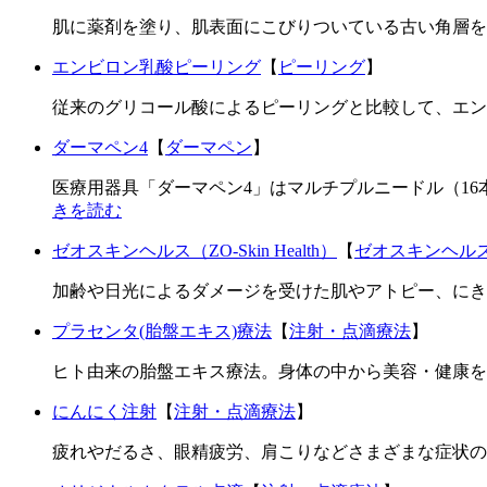
肌に薬剤を塗り、肌表面にこびりついている古い角層を取
エンビロン乳酸ピーリング
【
ピーリング
】
従来のグリコール酸によるピーリングと比較して、エン
ダーマペン4
【
ダーマペン
】
医療用器具「ダーマペン4」はマルチプルニードル（1
きを読む
ゼオスキンヘルス（ZO-Skin Health）
【
ゼオスキンヘル
加齢や日光によるダメージを受けた肌やアトピー、にき
プラセンタ(胎盤エキス)療法
【
注射・点滴療法
】
ヒト由来の胎盤エキス療法。身体の中から美容・健康を改
にんにく注射
【
注射・点滴療法
】
疲れやだるさ、眼精疲労、肩こりなどさまざまな症状の