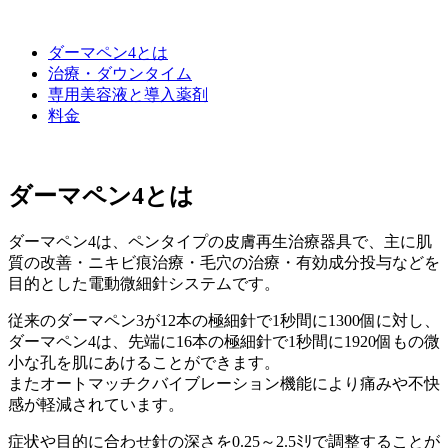
ダーマペン4とは
治療・ダウンタイム
専用美容液と導入薬剤
料金
ダーマペン4とは
ダーマペン4は、ペンタイプの皮膚再生治療器具で、主に肌
質の改善・ニキビ痕治療・毛穴の治療・有効成分投与などを
目的とした電動微細針システムです。
従来のダーマペン3が12本の極細針で1秒間に1300個に対し、
ダーマペン4は、先端に16本の極細針で1秒間に1920個もの微
小な孔を肌にあけることができます。
またオートマッチクバイブレーション機能により痛みや不快
感が軽減されています。
症状や目的に合わせ針の深さを0.25～2.5ﾐﾘで調整することが