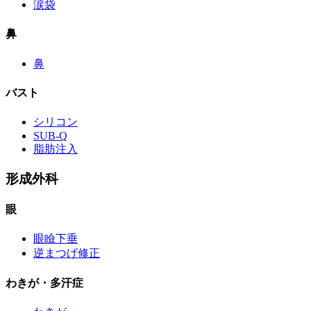
涙袋
鼻
鼻
バスト
シリコン
SUB-Q
脂肪注入
形成外科
眼
眼瞼下垂
逆まつげ修正
わきが・多汗症