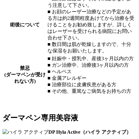
う注意して下さい。
■ お顔のレーザー治療などの予定があ
る方は約2週間程度あけてから治療を受
術後について
けることをお勧め致しますが、詳しく
はレーザーを受けられる病院にお問い
合わせ下さい。
■ 数日間は肌が乾燥しますので、十分
な保湿をお願いたします。
■ 妊娠中・授乳中、産後3ヶ月以内の方
■ ガン治療中、治療後3ヶ月以内の方
禁忌
■ ヘルペス
(ダーマペンが受け
■ 金属アレルギー
れない方)
■ 治療部位に皮膚疾患がある方
■ その他、重篤なご病気をお持ちの方
ダーマペン専用美容液
DP Hyla Active（ハイラ アクティブ）