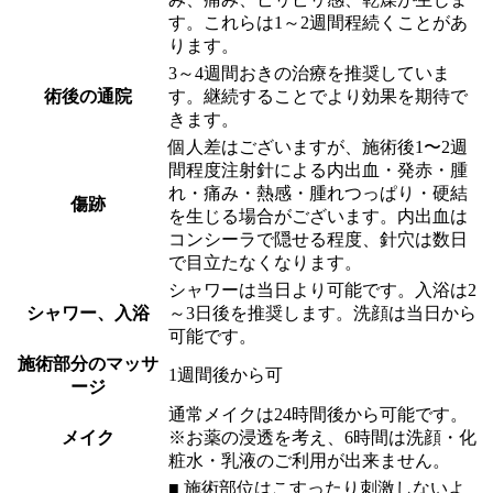
す。これらは1～2週間程続くことがあ
ります。
3～4週間おきの治療を推奨していま
術後の通院
す。継続することでより効果を期待で
きます。
個人差はございますが、施術後1〜2週
間程度注射針による内出血・発赤・腫
れ・痛み・熱感・腫れつっぱり・硬結
傷跡
を生じる場合がございます。内出血は
コンシーラで隠せる程度、針穴は数日
で目立たなくなります。
シャワーは当日より可能です。入浴は2
シャワー、入浴
～3日後を推奨します。洗顔は当日から
可能です。
施術部分のマッサ
1週間後から可
ージ
通常メイクは24時間後から可能です。
メイク
※お薬の浸透を考え、6時間は洗顔・化
粧水・乳液のご利用が出来ません。
■ 施術部位はこすったり刺激しないよ