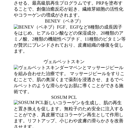
させる、最高級肌再生プログラムです。PRPを塗布す
ることで、創傷治癒反応が起き、繊維芽細胞の活性化
やコラーゲンの増成がされます。
BENEV（ベネブ）
FGF、EGFなど8種類の成長因子
をはじめ、ヒアルロン酸などの保湿成分、20種類のア
ミノ酸、2種類の機能性ペプチド、11種類のビタミン等
が贅沢にブレンドされており、皮膚組織の修復を促し
ます。
ヴェルベットスキン
ダーマペンとマッサージピール
を組み合わせた治療です。 マッサージピールをすりこ
むことで、肌の奥深くまで薬剤を浸透させ、まるでベ
ルベットのような滑らかなお肌に導くことができる施
術です。
SOSUM PCL
新しいコラーゲンを生成し、肌の再生
と置き換えを促します。無粒子のため安全に注入する
ことができ、真皮層ではコラーゲン再生として作用し
ます。リフトアップ、小じわや皮膚の滑らかさを改善
させます。