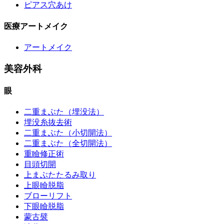
ピアス穴あけ
医療アートメイク
アートメイク
美容外科
眼
二重まぶた（埋没法）
埋没糸抜去術
二重まぶた（小切開法）
二重まぶた（全切開法）
重瞼修正術
目頭切開
上まぶたたるみ取り
上眼瞼脱脂
ブローリフト
下眼瞼脱脂
蒙古襞