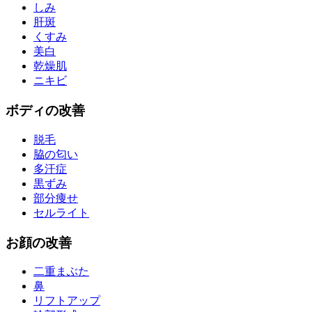
しみ
肝斑
くすみ
美白
乾燥肌
ニキビ
ボディ
の改善
脱毛
脇の匂い
多汗症
黒ずみ
部分痩せ
セルライト
お
顔
の改善
二重まぶた
鼻
リフトアップ