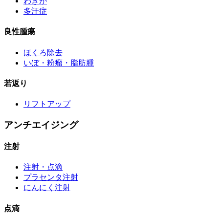
わきが
多汗症
良性腫瘍
ほくろ除去
いぼ・粉瘤・脂肪腫
若返り
リフトアップ
アンチエイジング
注射
注射・点滴
プラセンタ注射
にんにく注射
点滴