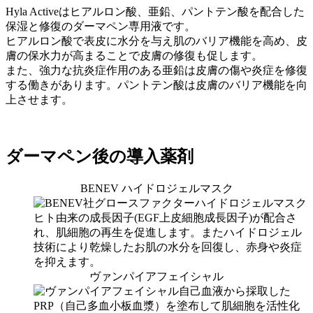
Hyla Activeはヒアルロン酸、亜鉛、パントテン酸を配合した
保湿と修復のダーマペン専用液です。
ヒアルロン酸で表皮に水分を与え肌のバリア機能を高め、皮
膚の保水力が高まることで皮膚の修復も促します。
また、強力な抗炎症作用のある亜鉛は皮膚の傷や炎症を修復
する働きがあります。パントテン酸は皮膚のバリア機能を向
上させます。
ダーマペン後の導入薬剤
BENEV ハイドロジェルマスク
ヒト由来の成長因子(EGF上皮細胞成長因子)が配合さ
れ、肌細胞の再生を促進します。またハイドロジェル
技術により乾燥したお肌の水分を回復し、赤身や炎症
を抑えます。
ヴァンパイアフェイシャル
自己血液から採取した
PRP（自己多血小板血漿）を塗布して肌細胞を活性化