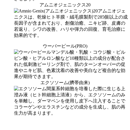
アムニオジェニックス20
アムニオジェ
ニクスは、乾燥ヒト羊膜・絨毛膜製剤で285個以上の成
長因子が含まれており、創傷治癒、ニキビ跡、皮膚の
若返り、シワの改善、ハリや弾力の回復、育毛治療に
効果的です。
ウーバーピール(PRO)
マンデル酸・乳酸・コウジ酸・ピル
ピン酸・ヒアルロン酸など10種類以上の成分が配合さ
れた低刺激ピーリング剤で、肌のターンオーバーの促
進やニキビ肌、色素沈着の改善や美白など複合的な効
果が期待できます。
エクソソーム(臍帯由来)
間葉系幹細胞を培養した際に生じる上
澄み液（ヒト幹細胞上清液）から、エクソソームのみ
を単離し、ダーマペンを使用し皮下へ注入することで
コラーゲンやエラスチンなどの成分を生成し、肌の再
生力が高まります。