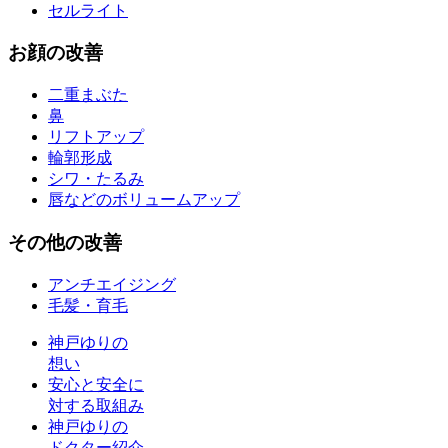
セルライト
お
顔
の改善
二重まぶた
鼻
リフトアップ
輪郭形成
シワ・たるみ
唇などのボリュームアップ
その他
の改善
アンチエイジング
毛髪・育毛
神戸ゆりの
想い
安心と安全に
対する取組み
神戸ゆりの
ドクター紹介