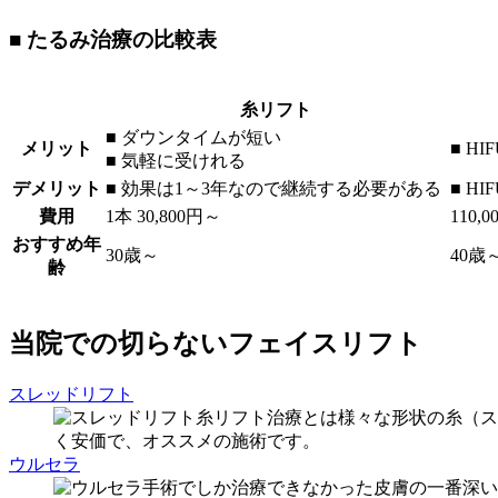
■ たるみ治療の比較表
糸リフト
■ ダウンタイムが短い
メリット
■ H
■ 気軽に受けれる
デメリット
■ 効果は1～3年なので継続する必要がある
■ H
費用
1本 30,800円～
110,
おすすめ年
30歳～
40歳
齢
当院での切らないフェイスリフト
スレッドリフト
糸リフト治療とは様々な形状の糸（ス
く安価で、オススメの施術です。
ウルセラ
手術でしか治療できなかった皮膚の一番深い