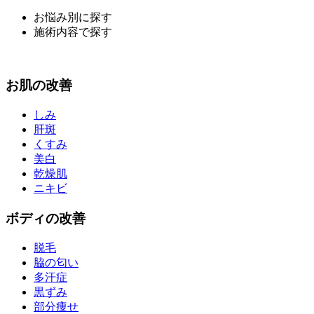
お悩み別に探す
施術内容で探す
お
肌
の改善
しみ
肝斑
くすみ
美白
乾燥肌
ニキビ
ボディ
の改善
脱毛
脇の匂い
多汗症
黒ずみ
部分痩せ