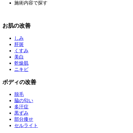
施術内容で探す
お
肌
の改善
しみ
肝斑
くすみ
美白
乾燥肌
ニキビ
ボディ
の改善
脱毛
脇の匂い
多汗症
黒ずみ
部分痩せ
セルライト