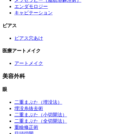
メソセラピー（脂肪溶解注射）
エンダモロジー
キャビテーション
ピアス
ピアス穴あけ
医療アートメイク
アートメイク
美容外科
眼
二重まぶた（埋没法）
埋没糸抜去術
二重まぶた（小切開法）
二重まぶた（全切開法）
重瞼修正術
目頭切開