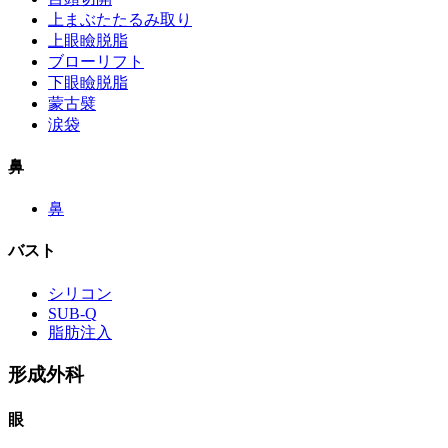
上まぶたたるみ取り
上眼瞼脱脂
ブローリフト
下眼瞼脱脂
蒙古襞
涙袋
鼻
鼻
バスト
シリコン
SUB-Q
脂肪注入
形成外科
眼