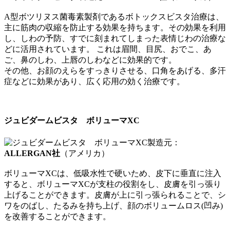
A型ボツリヌス菌毒素製剤であるボトックスビスタ治療は、
主に筋肉の収縮を防止する効果を持ちます。その効果を利用
し、しわの予防、すでに刻まれてしまった表情じわの治療な
どに活用されています。 これは眉間、目尻、おでこ、あ
ご、鼻のしわ、上唇のしわなどに効果的です。
その他、お顔のえらをすっきりさせる、口角をあげる、多汗
症などに効果があり、広く応用の効く治療です。
ジュビダームビスタ ボリューマXC
製造元：
ALLERGAN社
（アメリカ）
ボリューマXCは、低吸水性で硬いため、皮下に垂直に注入
すると、ボリューマXCが支柱の役割をし、皮膚を引っ張り
上げることができます。皮膚が上に引っ張られることで、シ
ワをのばし、たるみを持ち上げ、顔のボリュームロス(凹み)
を改善することができます。