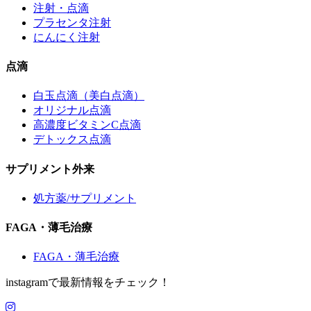
注射・点滴
プラセンタ注射
にんにく注射
点滴
白玉点滴（美白点滴）
オリジナル点滴
高濃度ビタミンC点滴
デトックス点滴
サプリメント外来
処方薬/サプリメント
FAGA・薄毛治療
FAGA・薄毛治療
instagramで最新情報をチェック！