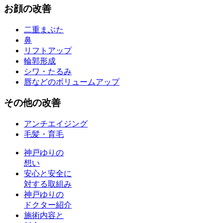
お
顔
の改善
二重まぶた
鼻
リフトアップ
輪郭形成
シワ・たるみ
唇などのボリュームアップ
その他
の改善
アンチエイジング
毛髪・育毛
神戸ゆりの
想い
安心と安全に
対する取組み
神戸ゆりの
ドクター紹介
施術内容と