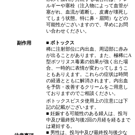
ルギーや塞栓（注入物によって血管が
塞がれ、血流が遮断し、皮膚が壊死し
てしまう状態。特に鼻・眉間）などの
可能性がございますので、早めにお問
い合わせください。
■ ボトックス
副作用
稀に注射部位に内出血、周辺部に赤み
が出ることがあります。また、極稀にA
型ボツリヌス毒素の効果が強く出た場
合、一時的に表情が変わってしまうこ
ともありえます。これらの症状は時間
の経過とともに解消されます。内出血
を予防・改善するクリームをご用意し
ておりますのでご相談ください。
ボトックスビスタ使用上の注意には下
記の記載がございます。
■ 妊娠する可能性のある婦人は、投与
中及び最終投与後2回の月経を経るまで
は避妊する。
■ 男性は、投与中及び最終投与後少な