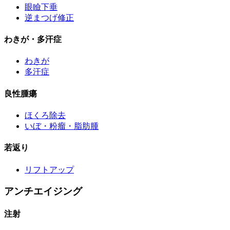
眼瞼下垂
逆まつげ修正
わきが・多汗症
わきが
多汗症
良性腫瘍
ほくろ除去
いぼ・粉瘤・脂肪腫
若返り
リフトアップ
アンチエイジング
注射