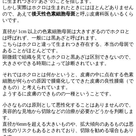
に生まれつきの”あざ”のことを指します。
しかし実際はホクロは生まれたときにはほとんどありません
ので、あえて
後天性色素細胞母斑
と呼ぶ皮膚科医もいるくら
いです。
直径が 1cm 以上の色素細胞母斑は大きすぎるのでホクロと
は呼ばれず、一般には黒あざと呼ばれます。
こちらはホクロと違って生まれつき存在する、本当の母斑で
あることがほとんどです。
顕微鏡で組織を見てもホクロと黒あざは区別できないので、
大きさやできる時期によって診断されています。
それではホクロとは何かというと、皮膚の中に点在する色素
細胞が何らかの原因で腫瘍化してできた皮膚の良性腫瘍（で
きもの）と考えられています。
ようするに皮膚のできものの一種ということです。
小さなものは原則として悪性化することはありませんので、
美容的な見地から切除などの治療が必要かどうかを判断しま
す。
直径が6mmを超える大きいものや、拡大傾向のあるものは悪
性化のリスクもあるとされており、切除を勧める場合もあり