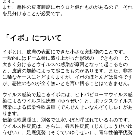
ます。
また、悪性の皮膚腫瘍にホクロと似たものがあるので、それ
を見分けることが必要です。
「イボ」について
イボとは、皮膚の表面にできた小さな突起物のことです。
一般的にはドーム状に盛り上がった形状の「できもの」で、
大きく分けるとウイルスの感染が原因となって起こるもの
と、皮膚の加齢によって起こるものがあります。また、非常
に稀なケースにとどまりますが、イボのほとんどは良性です
が、悪性のものが全く無いとも言い切ることはできません。
ウイルス感染で起こるイボには、ヒトパピローマウイルス感
染によるウイルス性疣贅（ゆうぜい）と、ポックスウイルス
感染による伝染性軟属腫（でんせんせいなんぞくしゅ）があ
ります。
伝染性軟属腫は、別名では水いぼと呼ばれているものです。
ウイルス性疣贅は、さらに、尋常性疣贅（じんじょうせいゆ
うぜい）、足底疣贅（そくていゆうぜい）、青年性偏平疣贅