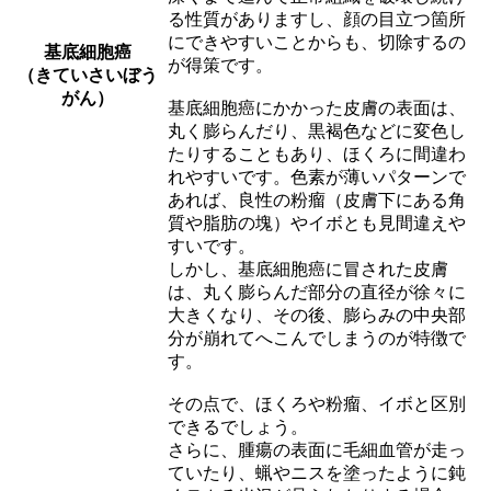
る性質がありますし、顔の目立つ箇所
にできやすいことからも、切除するの
基底細胞癌
が得策です。
（きていさいぼう
がん）
基底細胞癌にかかった皮膚の表面は、
丸く膨らんだり、黒褐色などに変色し
たりすることもあり、ほくろに間違わ
れやすいです。色素が薄いパターンで
あれば、良性の粉瘤（皮膚下にある角
質や脂肪の塊）やイボとも見間違えや
すいです。
しかし、基底細胞癌に冒された皮膚
は、丸く膨らんだ部分の直径が徐々に
大きくなり、その後、膨らみの中央部
分が崩れてへこんでしまうのが特徴で
す。
その点で、ほくろや粉瘤、イボと区別
できるでしょう。
さらに、腫瘍の表面に毛細血管が走っ
ていたり、蝋やニスを塗ったように鈍