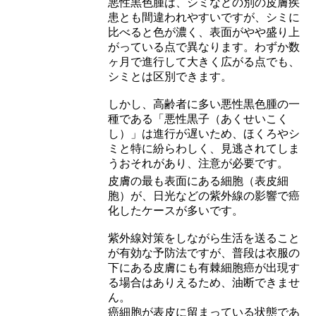
悪性黒色腫は、シミなどの別の皮膚疾
患とも間違われやすいですが、シミに
比べると色が濃く、表面がやや盛り上
がっている点で異なります。わずか数
ヶ月で進行して大きく広がる点でも、
シミとは区別できます。
しかし、高齢者に多い悪性黒色腫の一
種である「悪性黒子（あくせいこく
し）」は進行が遅いため、ほくろやシ
ミと特に紛らわしく、見逃されてしま
うおそれがあり、注意が必要です。
皮膚の最も表面にある細胞（表皮細
胞）が、日光などの紫外線の影響で癌
化したケースが多いです。
紫外線対策をしながら生活を送ること
が有効な予防法ですが、普段は衣服の
下にある皮膚にも有棘細胞癌が出現す
る場合はありえるため、油断できませ
ん。
癌細胞が表皮に留まっている状態であ