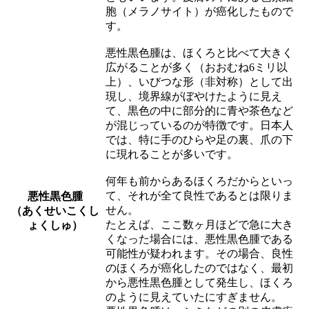
胞（メラノサイト）が癌化したもので
す。
悪性黒色腫は、ほくろと比べて大きく
広がることが多く（おおむね6ミリ以
上）、いびつな形（非対称）として出
現し、境界線がぼやけたように見え
て、黒色の中に部分的に青や茶色など
が混じっているのが特徴です。日本人
では、特に手のひらや足の裏、爪の下
に現れることが多いです。
何年も前からあるほくろだからといっ
て、それが全て良性であるとは限りま
悪性黒色腫
せん。
（あくせいこくし
たとえば、ここ数ヶ月ほどで急に大き
ょくしゅ）
くなった場合には、悪性黒色腫である
可能性が疑われます。その場合、良性
のほくろが癌化したのではなく、最初
から悪性黒色腫として発生し、ほくろ
のように見えていたにすぎません。