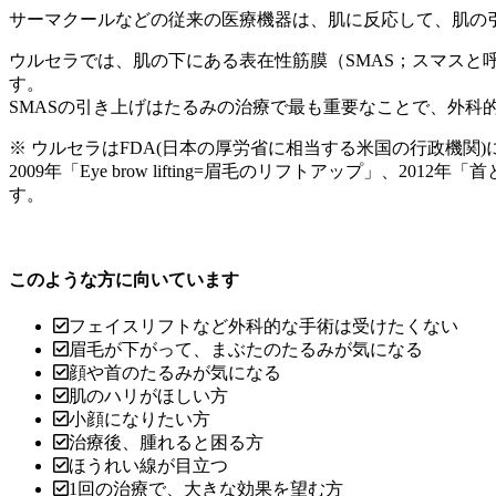
サーマクールなどの従来の医療機器は、肌に反応して、肌の
ウルセラでは、肌の下にある表在性筋膜（SMAS；スマスと
す。
SMASの引き上げはたるみの治療で最も重要なことで、外科
※ ウルセラはFDA(日本の厚労省に相当する米国の行政機関
2009年「Eye brow lifting=眉毛のリフトアップ」
す。
このような方に向いています
フェイスリフトなど外科的な手術は受けたくない
眉毛が下がって、まぶたのたるみが気になる
顔や首のたるみが気になる
肌のハリがほしい方
小顔になりたい方
治療後、腫れると困る方
ほうれい線が目立つ
1回の治療で、大きな効果を望む方