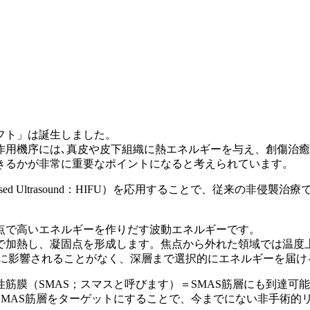
フト」は誕生しました。
作用機序には､真皮や皮下組織に熱エネルギーを与え、創傷治
きるかが非常に重要なポイントになると考えられています。
 Focused Ultrasound：HIFU）を応用することで、従
点で高いエネルギーを作りだす波動エネルギーです。
で加熱し、凝固点を形成します。焦点から外れた領域では温度
スに影響されることがなく、深層まで選択的にエネルギーを届け
筋膜（SMAS；スマスと呼びます）＝SMAS筋層にも到達可
SMAS筋層をターゲットにすることで、今までにない非手術的