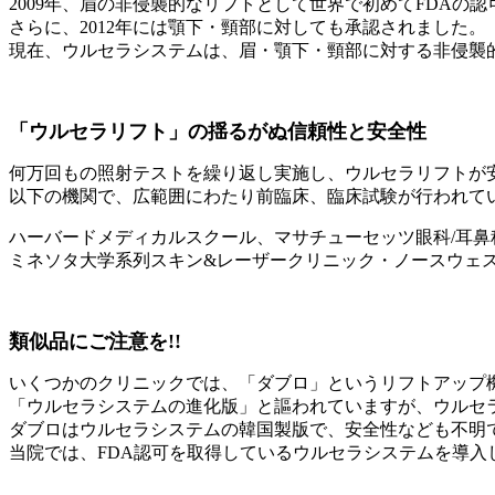
2009年、眉の非侵襲的なリフトとして世界で初めてFDAの
さらに、2012年には顎下・頸部に対しても承認されました。
現在、ウルセラシステムは、眉・顎下・頸部に対する非侵襲的
「ウルセラリフト」の揺るがぬ信頼性と安全性
何万回もの照射テストを繰り返し実施し、ウルセラリフトが
以下の機関で、広範囲にわたり前臨床、臨床試験が行われて
ハーバードメディカルスクール、マサチューセッツ眼科/耳
ミネソタ大学系列スキン&レーザークリニック・ノースウェ
類似品にご注意を!!
いくつかのクリニックでは、「ダブロ」というリフトアップ
「ウルセラシステムの進化版」と謳われていますが、ウルセ
ダブロはウルセラシステムの韓国製版で、安全性なども不明
当院では、FDA認可を取得しているウルセラシステムを導入