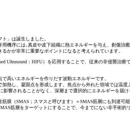
フト」は誕生しました。
作用機序には､真皮や皮下組織に熱エネルギーを与え、創傷治
きるかが非常に重要なポイントになると考えられています。
 Focused Ultrasound：HIFU）を応用することで、従
点で高いエネルギーを作りだす波動エネルギーです。
で加熱し、凝固点を形成します。焦点から外れた領域では温度
スに影響されることがなく、深層まで選択的にエネルギーを届け
筋膜（SMAS；スマスと呼びます）＝SMAS筋層にも到達可
SMAS筋層をターゲットにすることで、今までにない非手術的