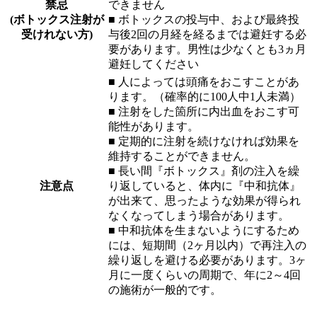
禁忌
できません
(ボトックス注射が
■ ボトックスの投与中、および最終投
受けれない方)
与後2回の月経を経るまでは避妊する必
要があります。男性は少なくとも3ヵ月
避妊してください
■ 人によっては頭痛をおこすことがあ
ります。（確率的に100人中1人未満）
■ 注射をした箇所に内出血をおこす可
能性があります。
■ 定期的に注射を続けなければ効果を
維持することができません。
■ 長い間『ボトックス』剤の注入を繰
注意点
り返していると、体内に『中和抗体』
が出来て、思ったような効果が得られ
なくなってしまう場合があります。
■ 中和抗体を生まないようにするため
には、短期間（2ヶ月以内）で再注入の
繰り返しを避ける必要があります。3ヶ
月に一度くらいの周期で、年に2～4回
の施術が一般的です。