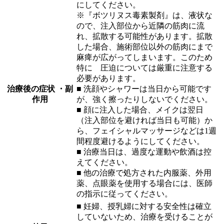
にしてください。
※『ボツリヌス毒素製剤』は、液状な
ので、注入部位から近隣の筋肉に流
れ、拡散する可能性があります。拡散
した場合、施術部位以外の筋肉にまで
麻痺が広がってしまいます。このため
特に 圧迫については厳重に注意する
必要があります。
治療後の症状 ・副
■ 洗顔やシャワーは当日から可能です
作用
が、強く擦ったりしないでください。
■ 顔に注入した場合、メイクは翌日
（注入部位を避ければ当日も可能）か
ら、フェイシャルマッサージなどは1週
間程度避けるようにしてください。
■ 治療当日は、過度な運動や飲酒は控
えてください。
■ 他の治療で処方された内服薬、外用
薬、点眼薬を使用する場合には、医師
の指示に従ってください。
■ 妊婦、授乳婦に対する安全性は確立
していないため、治療を受けることが