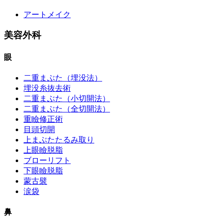
アートメイク
美容外科
眼
二重まぶた（埋没法）
埋没糸抜去術
二重まぶた（小切開法）
二重まぶた（全切開法）
重瞼修正術
目頭切開
上まぶたたるみ取り
上眼瞼脱脂
ブローリフト
下眼瞼脱脂
蒙古襞
涙袋
鼻