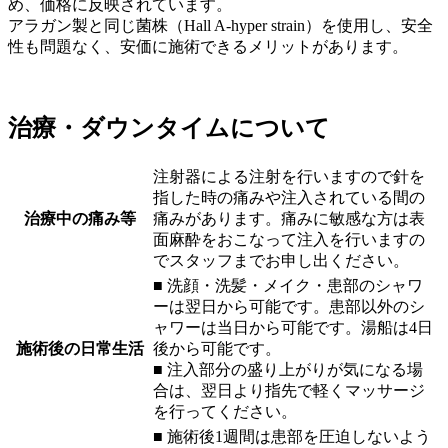
め、価格に反映されています。
アラガン製と同じ菌株（Hall A-hyper strain）を使用し、安全
性も問題なく、安価に施術できるメリットがあります。
治療・ダウンタイムについて
注射器による注射を行いますので針を
指した時の痛みや注入されている間の
治療中の痛み等
痛みがあります。痛みに敏感な方は表
面麻酔をおこなって注入を行いますの
でスタッフまでお申し出ください。
■ 洗顔・洗髪・メイク・患部のシャワ
ーは翌日から可能です。患部以外のシ
ャワーは当日から可能です。湯船は4日
施術後の日常生活
後から可能です。
■ 注入部分の盛り上がりが気になる場
合は、翌日より指先で軽くマッサージ
を行ってください。
■ 施術後1週間は患部を圧迫しないよう