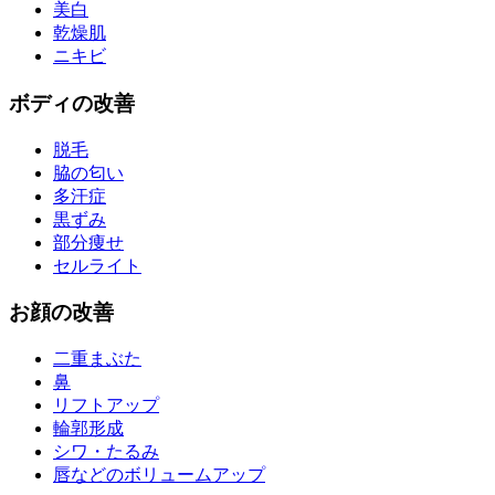
美白
乾燥肌
ニキビ
ボディ
の改善
脱毛
脇の匂い
多汗症
黒ずみ
部分痩せ
セルライト
お
顔
の改善
二重まぶた
鼻
リフトアップ
輪郭形成
シワ・たるみ
唇などのボリュームアップ