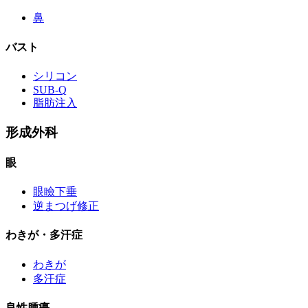
鼻
バスト
シリコン
SUB-Q
脂肪注入
形成外科
眼
眼瞼下垂
逆まつげ修正
わきが・多汗症
わきが
多汗症
良性腫瘍