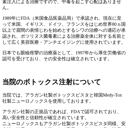
素注入による治療ですので、中毒を起こす心配はありませ
ん。
1989年にFDA（米国食品医薬品局）で承認され、現在に至
って米国、イギリス、ドイツ、フランスをはじめ世界80ヵ国
以上で眉間の表情じわを始めとするシワの治療への適応が承
認され、ボツリヌス菌毒素による治療薬全体に対する名前と
して広く美容医療・アンチエイジングに使用されています。
日本でも眼瞼痙攣の治療薬として、1997年から厚生労働省の
認可を受けており、その安全性は確立されています。
当院のボトックス注射について
当院では、アラガン社製ボトックスビスタと韓国Medy-Tox
社製ニューロノックスを使用しております。
アラガン社製の正規品であれば、FDAで認可されており、
高い安全性と信頼性が確立されています。
ニューロノックスもアラガン社製ボトックスビスタ同様、安