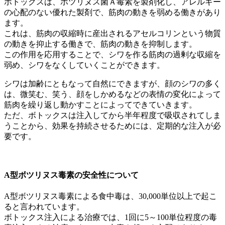
ボトックスは、ボツリヌス菌Ａ毒素を製剤化し、アレルギー
の心配のない優れた製剤で、筋肉の動きを弱める働きがあり
ます。
これは、筋肉の収縮時に産出されるアセルコリンという物質
の動きを抑止する働きで、筋肉の動きを抑制します。
この作用を応用することで、シワを作る筋肉の過剰な収縮を
弱め、シワをなくしていくことができます。
シワは加齢にともなって自然にできますが、顔のシワの多く
は、微笑む、笑う、顔をしかめるなどの表情の変化によって
筋肉を繰り返し動かすことによってできていきます。
ただ、ボトックスは注入してから半年程度で吸収されてしま
うことから、効果を持続させるためには、定期的な注入が必
要です。
A型ボツリヌス毒素の安全性について
A型ボツリヌス毒素による食中毒は、30,000単位以上で起こ
ると言われています。
ボトックス注入による治療では、1回に5～100単位程度の毒