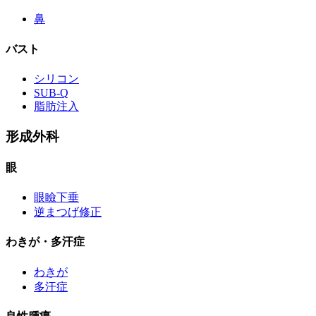
鼻
バスト
シリコン
SUB-Q
脂肪注入
形成外科
眼
眼瞼下垂
逆まつげ修正
わきが・多汗症
わきが
多汗症