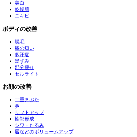
美白
乾燥肌
ニキビ
ボディ
の改善
脱毛
脇の匂い
多汗症
黒ずみ
部分痩せ
セルライト
お
顔
の改善
二重まぶた
鼻
リフトアップ
輪郭形成
シワ・たるみ
唇などのボリュームアップ