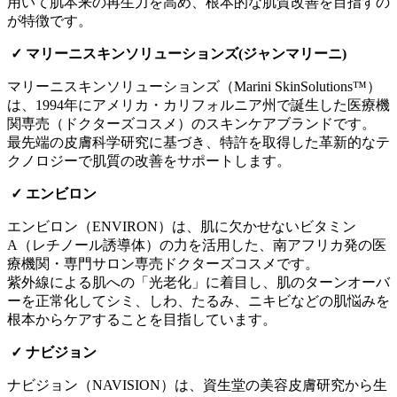
用いて肌本来の再生力を高め、根本的な肌質改善を目指すの
が特徴です。
✓ マリーニスキンソリューションズ(ジャンマリーニ)
マリーニスキンソリューションズ（Marini SkinSolutions™）
は、1994年にアメリカ・カリフォルニア州で誕生した医療機
関専売（ドクターズコスメ）のスキンケアブランドです。
最先端の皮膚科学研究に基づき、特許を取得した革新的なテ
クノロジーで肌質の改善をサポートします。
✓ エンビロン
エンビロン（ENVIRON）は、肌に欠かせないビタミン
A（レチノール誘導体）の力を活用した、南アフリカ発の医
療機関・専門サロン専売ドクターズコスメです。
紫外線による肌への「光老化」に着目し、肌のターンオーバ
ーを正常化してシミ、しわ、たるみ、ニキビなどの肌悩みを
根本からケアすることを目指しています。
✓ ナビジョン
ナビジョン（NAVISION）は、資生堂の美容皮膚研究から生