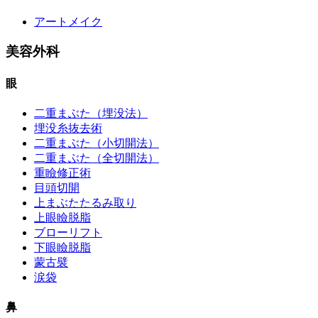
アートメイク
美容外科
眼
二重まぶた（埋没法）
埋没糸抜去術
二重まぶた（小切開法）
二重まぶた（全切開法）
重瞼修正術
目頭切開
上まぶたたるみ取り
上眼瞼脱脂
ブローリフト
下眼瞼脱脂
蒙古襞
涙袋
鼻