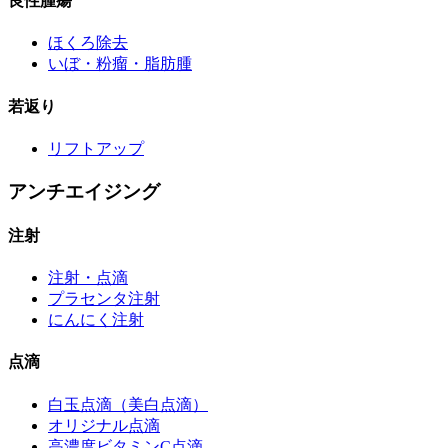
良性腫瘍
ほくろ除去
いぼ・粉瘤・脂肪腫
若返り
リフトアップ
アンチエイジング
注射
注射・点滴
プラセンタ注射
にんにく注射
点滴
白玉点滴（美白点滴）
オリジナル点滴
高濃度ビタミンC点滴