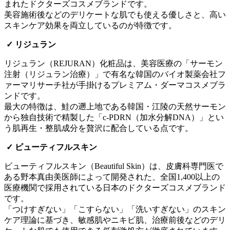
まれたドクターズコスメブランドです。
美容施術後などのデリケートな肌でも使える優しさと、高い
スキンケア効果を両立しているのが特徴です。
✓ リジュラン
リジュラン（REJURAN）化粧品は、美容医療の「サーモン
注射（リジュラン治療）」で有名な韓国のバイオ製薬会社フ
ァーマリサーチ社が手掛けるプレミアム・ダーマコスメブラ
ンドです。
最大の特徴は、鮭の遡上地である韓国・江陵の天然サーモン
から独自技術で精製した「c-PDRN（加水分解DNA）」とい
う肌再生・整肌成分を贅沢に配合している点です。
✓ ビューティフルスキン
ビューティフルスキン（Beautiful Skin）は、皮膚科専門医で
ある野本真由美医師によって開発された、全国1,400以上の
医療機関で採用されている日本のドクターズコスメブランド
です。
「つけすぎない」「こすらない」「洗いすぎない」のスキン
ケア理論に基づき、敏感肌やニキビ肌、治療前後などのデリ