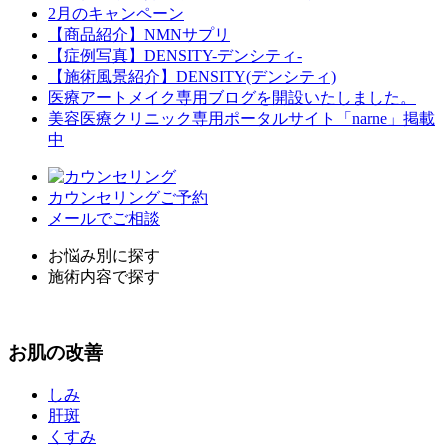
2月のキャンペーン
【商品紹介】NMNサプリ
【症例写真】DENSITY-デンシティ-
【施術風景紹介】DENSITY(デンシティ)
医療アートメイク専用ブログを開設いたしました。
美容医療クリニック専用ポータルサイト「narne」掲載
中
カウンセリングご予約
メールでご相談
お悩み別に探す
施術内容で探す
お
肌
の改善
しみ
肝斑
くすみ