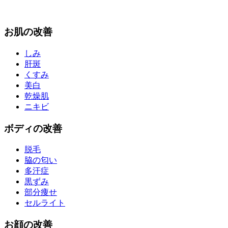
お
肌
の改善
しみ
肝斑
くすみ
美白
乾燥肌
ニキビ
ボディ
の改善
脱毛
脇の匂い
多汗症
黒ずみ
部分痩せ
セルライト
お
顔
の改善