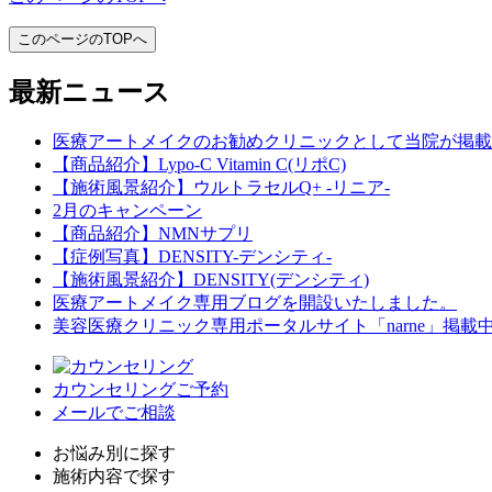
このページのTOPへ
最新ニュース
医療アートメイクのお勧めクリニックとして当院が掲載
【商品紹介】Lypo-C Vitamin C(リポC)
【施術風景紹介】ウルトラセルQ+ -リニア-
2月のキャンペーン
【商品紹介】NMNサプリ
【症例写真】DENSITY-デンシティ-
【施術風景紹介】DENSITY(デンシティ)
医療アートメイク専用ブログを開設いたしました。
美容医療クリニック専用ポータルサイト「narne」掲載
カウンセリングご予約
メールでご相談
お悩み別に探す
施術内容で探す