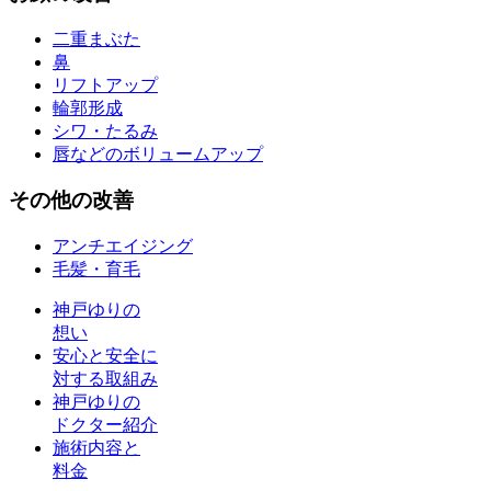
二重まぶた
鼻
リフトアップ
輪郭形成
シワ・たるみ
唇などのボリュームアップ
その他
の改善
アンチエイジング
毛髪・育毛
神戸ゆりの
想い
安心と安全に
対する取組み
神戸ゆりの
ドクター紹介
施術内容と
料金