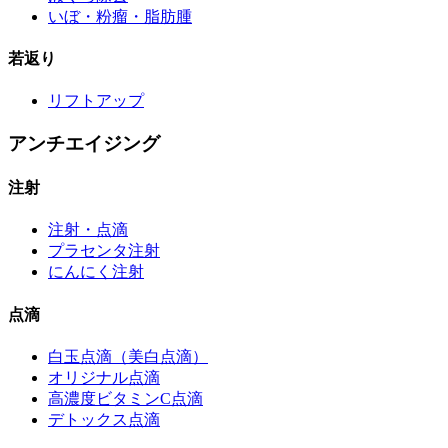
いぼ・粉瘤・脂肪腫
若返り
リフトアップ
アンチエイジング
注射
注射・点滴
プラセンタ注射
にんにく注射
点滴
白玉点滴（美白点滴）
オリジナル点滴
高濃度ビタミンC点滴
デトックス点滴