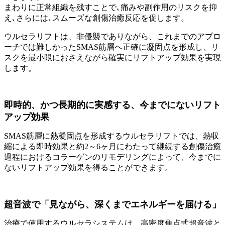
まわりに正常組織を残すことで､痛みや副作用のリスクを抑
え､さらには､スムーズな創傷治癒反応を促します。
ウルセラリフトは、非侵襲でありながら、これまでのアプロ
ーチでは難しかったSMAS筋層へ正確に凝固点を形成し、リ
スクを最小限におさえながら確実にリフトアップ効果を実現
します。
即時的、かつ長期的に実感する、今までにないリフト
アップ効果
SMAS筋層に熱凝固点を形成するウルセラリフトでは、熱収
縮による即時効果と約2～6ヶ月にわたって継続する創傷治癒
過程におけるコラーゲンのリモデリングによって、今までに
ないリフトアップ効果を得ることができます。
超音波で「見ながら、深くまでエネルギーを届ける」
治療で使用するウルセラシステムは、高密度焦点式超音波と