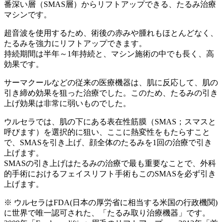
番深い層（SMAS層）からリフトアップできる、たるみ治療
マシンです。
超音波を使用するため、術後の赤みや腫れもほとんどなく、
たるみを強力にリフトアップできます。
持続期間は半年～1年持続と、マシン施術の中でも長く、高
効果です。
サーマクールなどの従来の医療機器は、肌に反応して、肌の
引き締め効果を狙った治療でした。このため、たるみの引き
上げ効果は非常に弱いものでした。
ウルセラでは、肌の下にある表在性筋膜（SMAS；スマスと
呼びます）を選択的に狙い、ここに熱変性をもたらすこと
で、SMASを引き上げ、顔全体のたるみを1回の治療で引き
上げます。
SMASの引き上げはたるみの治療で最も重要なことで、外科
的手術におけるフェイスリフト手術もこのSMASを必ず引き
上げます。
※ ウルセラはFDA(日本の厚労省に相当する米国の行政機関)
に世界で唯一認可された、「たるみ取り治療機器」です。