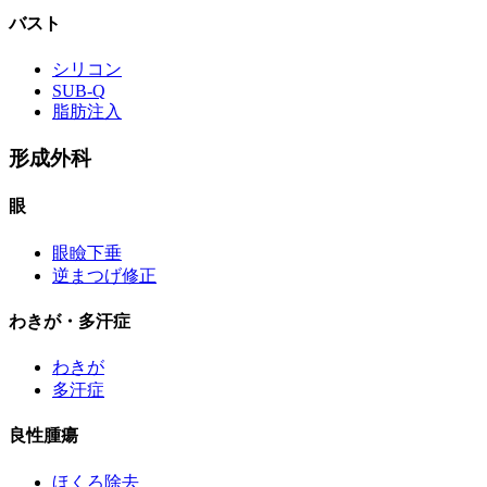
バスト
シリコン
SUB-Q
脂肪注入
形成外科
眼
眼瞼下垂
逆まつげ修正
わきが・多汗症
わきが
多汗症
良性腫瘍
ほくろ除去