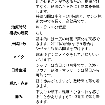
用させることができるため、皮膚だけ
でなく、筋膜のたるみにも効果を発揮
します。
持続期間は半年～1年持続と、マシン施
術の中でも長く、高効果です。
治療時間
約30分～45分程度
術後の通院
なし
基本的には一度の施術で変化を実感で
推奨回数
きます。2回目の治療を行う場合は、
3〜6ヶ月程度の間隔を空けます。
施術後すぐにメイクをしてお帰りいた
メイク
だけます。
シャワーは当日より可能です。入浴・
日常生活
サウナ・飲酒・マッサージは翌日から
可能です。
軽く赤みがでますが、数時間で落ち着
腫れ・赤み
きます。
下あごや頬下に軽度のひきつれを感じ
痛み
ることがありますが2～3週間で落ち着
きます。