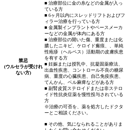
■ 治療部位に金の糸などの金属が入っ
ている方
■ 6ヶ月以内にスレッドリフトおよびフ
ィラー治療を行っている方
■ 金属製インプラントやペースメーカ
ーなどの金属が体内にある方
■ 治療部位の開いた傷、重度または化
膿したニキビ、ケロイド瘢痕、、単純
性疱疹（ヘルペス）活動期の皮膚疾患
を有する方
禁忌
■ 妊娠または授乳中、抗凝固薬療法、
(ウルセラが受けれ
出血性疾患、コントロール不良の糖尿
ない方)
病、重度の心臓疾患、自己免疫疾患、
てんかん、ベル麻痺などがある方
■ 副腎皮質ステロイドまたは非ステロ
イド性抗炎症薬を慢性投与されている
方
※治療の可否を、薬を処方したドクタ
ーとご相談ください。
■ その他、気になられることがありま