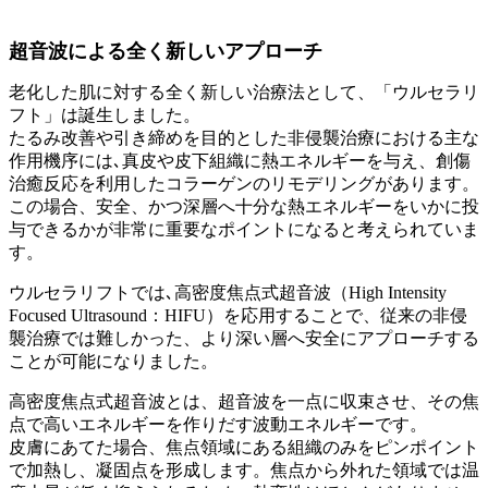
超音波による全く新しいアプローチ
老化した肌に対する全く新しい治療法として、「ウルセラリ
フト」は誕生しました。
たるみ改善や引き締めを目的とした非侵襲治療における主な
作用機序には､真皮や皮下組織に熱エネルギーを与え、創傷
治癒反応を利用したコラーゲンのリモデリングがあります。
この場合、安全、かつ深層へ十分な熱エネルギーをいかに投
与できるかが非常に重要なポイントになると考えられていま
す。
ウルセラリフトでは､高密度焦点式超音波（High Intensity
Focused Ultrasound：HIFU）を応用することで、従来の非侵
襲治療では難しかった、より深い層へ安全にアプローチする
ことが可能になりました。
高密度焦点式超音波とは、超音波を一点に収束させ、その焦
点で高いエネルギーを作りだす波動エネルギーです。
皮膚にあてた場合、焦点領域にある組織のみをピンポイント
で加熱し、凝固点を形成します。焦点から外れた領域では温