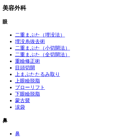
美容外科
眼
二重まぶた（埋没法）
埋没糸抜去術
二重まぶた（小切開法）
二重まぶた（全切開法）
重瞼修正術
目頭切開
上まぶたたるみ取り
上眼瞼脱脂
ブローリフト
下眼瞼脱脂
蒙古襞
涙袋
鼻
鼻