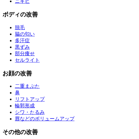
ニキビ
ボディ
の改善
脱毛
脇の匂い
多汗症
黒ずみ
部分痩せ
セルライト
お
顔
の改善
二重まぶた
鼻
リフトアップ
輪郭形成
シワ・たるみ
唇などのボリュームアップ
その他
の改善