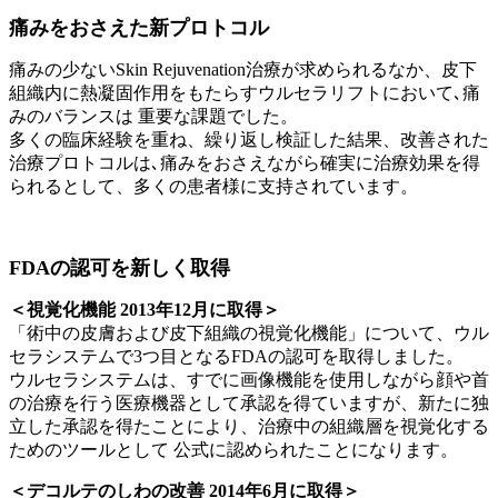
痛みをおさえた新プロトコル
痛みの少ないSkin Rejuvenation治療が求められるなか、皮下
組織内に熱凝固作用をもたらすウルセラリフトにおいて､痛
みのバランスは 重要な課題でした。
多くの臨床経験を重ね、繰り返し検証した結果、改善された
治療プロトコルは､痛みをおさえながら確実に治療効果を得
られるとして、多くの患者様に支持されています。
FDAの認可を新しく取得
＜視覚化機能 2013年12月に取得＞
「術中の皮膚および皮下組織の視覚化機能」について、ウル
セラシステムで3つ目となるFDAの認可を取得しました。
ウルセラシステムは、すでに画像機能を使用しながら顔や首
の治療を行う医療機器として承認を得ていますが、新たに独
立した承認を得たことにより、治療中の組織層を視覚化する
ためのツールとして 公式に認められたことになります。
＜デコルテのしわの改善 2014年6月に取得＞