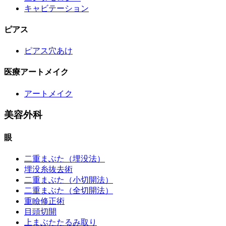
キャビテーション
ピアス
ピアス穴あけ
医療アートメイク
アートメイク
美容外科
眼
二重まぶた（埋没法）
埋没糸抜去術
二重まぶた（小切開法）
二重まぶた（全切開法）
重瞼修正術
目頭切開
上まぶたたるみ取り