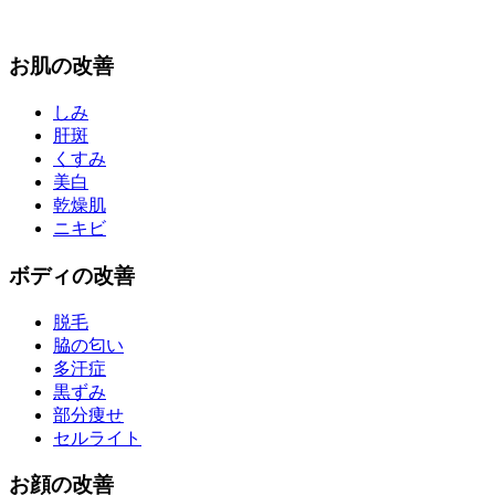
お
肌
の改善
しみ
肝斑
くすみ
美白
乾燥肌
ニキビ
ボディ
の改善
脱毛
脇の匂い
多汗症
黒ずみ
部分痩せ
セルライト
お
顔
の改善