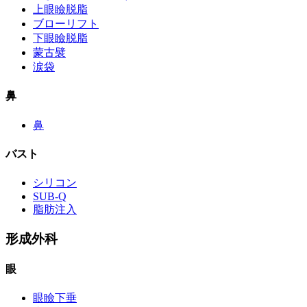
上眼瞼脱脂
ブローリフト
下眼瞼脱脂
蒙古襞
涙袋
鼻
鼻
バスト
シリコン
SUB-Q
脂肪注入
形成外科
眼
眼瞼下垂