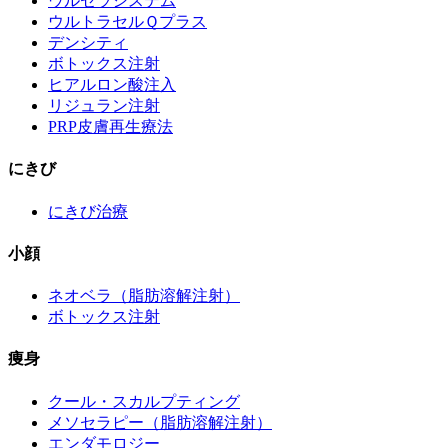
ウルセラシステム
ウルトラセルＱプラス
デンシティ
ボトックス注射
ヒアルロン酸注入
リジュラン注射
PRP皮膚再生療法
にきび
にきび治療
小顔
ネオベラ（脂肪溶解注射）
ボトックス注射
痩身
クール・スカルプティング
メソセラピー（脂肪溶解注射）
エンダモロジー