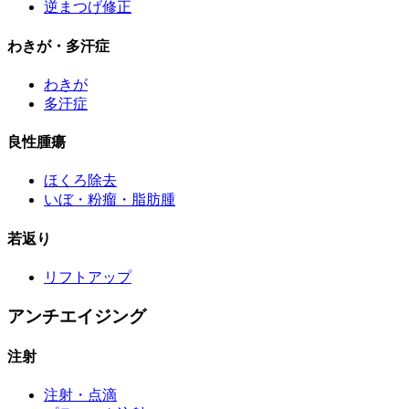
逆まつげ修正
わきが・多汗症
わきが
多汗症
良性腫瘍
ほくろ除去
いぼ・粉瘤・脂肪腫
若返り
リフトアップ
アンチエイジング
注射
注射・点滴