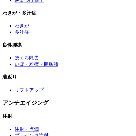
逆まつげ修正
わきが・多汗症
わきが
多汗症
良性腫瘍
ほくろ除去
いぼ・粉瘤・脂肪腫
若返り
リフトアップ
アンチエイジング
注射
注射・点滴
プラセンタ注射