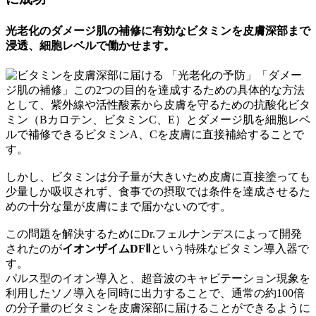
光老化のダメージ肌の補修に有効なビタミンを皮膚深部まで
浸透、細胞レベルで働かせます。
「光老化の予防」「ダメー
ジ肌の補修」この2つの目的を達成するための具体的な方法
として、紫外線や活性酸素から皮膚を守るための抗酸化ビタ
ミン（Bカロテン、ビタミンC、E）とダメージ肌を細胞レベ
ルで補修できるビタミンA、Cを皮膚に直接補給することで
す。
しかし、ビタミンは分子量が大きいため皮膚に直接塗っても
少量しか吸収されず、食事での摂取では条件を達成させるた
めの十分な量が皮膚にまで届かないのです。
この問題を解決するためにDr.フェルナンデスによって開発
されたのが
イオンザイムDFⅡ
という特殊なビタミン導入器で
す。
パルス型のイオン導入と、超音波のキャビテーション現象を
利用したソノ導入を同時に出力することで、通常の約100倍
の分子量のビタミンを皮膚深部に届けることができるように