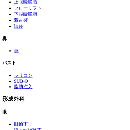
上眼瞼脱脂
ブローリフト
下眼瞼脱脂
蒙古襞
涙袋
鼻
鼻
バスト
シリコン
SUB-Q
脂肪注入
形成外科
眼
眼瞼下垂