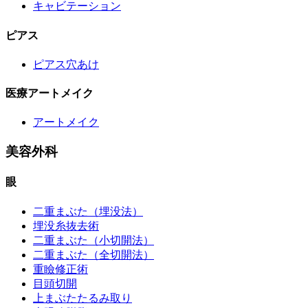
キャビテーション
ピアス
ピアス穴あけ
医療アートメイク
アートメイク
美容外科
眼
二重まぶた（埋没法）
埋没糸抜去術
二重まぶた（小切開法）
二重まぶた（全切開法）
重瞼修正術
目頭切開
上まぶたたるみ取り