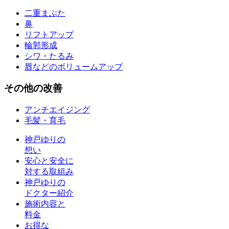
二重まぶた
鼻
リフトアップ
輪郭形成
シワ・たるみ
唇などのボリュームアップ
その他
の改善
アンチエイジング
毛髪・育毛
神戸ゆりの
想い
安心と安全に
対する取組み
神戸ゆりの
ドクター紹介
施術内容と
料金
お得な