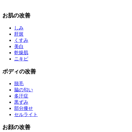
お
肌
の改善
しみ
肝斑
くすみ
美白
乾燥肌
ニキビ
ボディ
の改善
脱毛
脇の匂い
多汗症
黒ずみ
部分痩せ
セルライト
お
顔
の改善