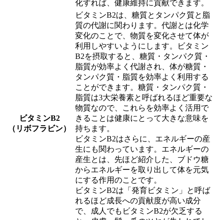
化すれば、健康維持に貢献できます。
ビタミンB2は、糖質とタンパク質と脂
質の代謝に関わります。代謝とは化学
変化のことで、物質を変化させて体が
利用しやすいようにします。ビタミン
B2を摂取すると、糖質・タンパク質・
脂質が効率よく代謝され、体が糖質・
タンパク質・脂質を効率よく利用する
ことができます。糖質・タンパク質・
脂質は3大栄養素と呼ばれるほど重要な
物質なので、これらを効率よく活用で
ビタミンB2
きることは健康にとって大きな意味を
（リボフラビン）
持ちます。
ビタミンB2はさらに、エネルギーの産
生にも関わっています。エネルギーの
産生とは、先ほど紹介した、ブドウ糖
からエネルギーを取り出して体を元気
にする作用のことです。
ビタミンB2は「発育ビタミン」と呼ば
れるほど成長への貢献度が高い成分
で、成人でもビタミンB2が欠乏する