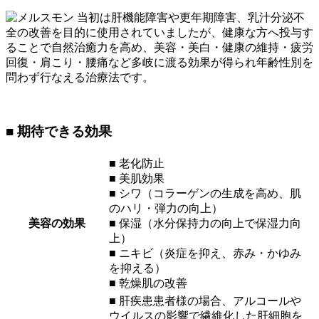
当初は肝機能障害や更年期障害、乳汁分泌不
全の改善を目的に使用されていましたが、健康な方へ投与す
ることで自然治癒力を高め、美容・美白・健康の維持・疲労
回復・肩こり・腰痛など多岐に渡る効果が得られ年齢性別を
問わず行なえる治療法です。
■ 期待できる効果
■ 老化防止
■ 美肌効果
■ シワ（コラーゲンの生成を高め、肌
のハリ・弾力の向上）
美容の効果
■ 保湿（水分保持力の向上で保湿力向
上）
■ ニキビ（炎症を抑え、赤み・かゆみ
を抑える）
■ 乾燥肌の改善
■ 肝疾患患者様の場合、アルコールや
ウイルスの影響で繊維化した肝細胞を