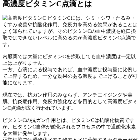
高濃度ビタミンC点滴とは
ビタミンCには、シミ・シワ・たるみ・
くすみ改善や抗酸化作用、免疫力を高める効果があることは
よく知られていますが、そのビタミンCの血中濃度を経口摂
取ではできないレベルに高めるのが高濃度ビタミンC点滴で
す。
内服薬では大量にビタミンCを摂取しても血中濃度は一定以
上は上がりません。
一方、点滴による投与であれば、血中濃度は投与量に比例し
て上昇するため、十分な効果のある濃度まで上げることが可
能になります。
現在では、抗ガン作用のみならず、アンチエイジングや美
肌、抗炎症作用、免疫力強化などを目的として高濃度ビタミ
ンC点滴が広く行われています。
ビタミンCの抗ガン作用とは、ビタミンCは抗酸化物質です
が、ビタミンC自体が酸化されるプロセスの中で過酸化水素
を大量に発生します。
正常細胞では過酸化水素を酸素と水に分解するカタラーゼが