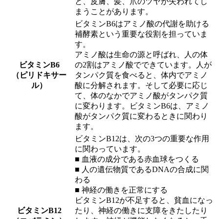
と、皮膚、髪、爪のツヤが失われてし
まうことがあります。
ビタミンB6はアミノ酸の代謝を助ける
補酵素という重要な役割を担っていま
す。
アミノ酸は生命の源と呼ばれ、人の体
ビタミンB6
の2割はアミノ酸でできています。人が
（ピリドキサー
タンパク質を食べると、体内でアミノ
ル）
酸に分解されます。そして必要に応じ
て、体のなかでアミノ酸がタンパク質
に変わります。ビタミンB6は、アミノ
酸がタンパク質に変わるときに関わり
ます。
ビタミンB12は、次の3つの重要な作用
に関わっています。
■ 血液の成分である赤血球をつくる
■ 人の遺伝物質であるDNAの合成に関
わる
■ 神経の働きを正常にする
ビタミンB12が不足すると、貧血になっ
ビタミンB12
たり、神経の働きに支障をきたしたり