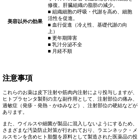
修復。肝臓組織の脂肪の減少。
■ 組織細胞の呼吸・代謝を高め、細胞
活性を促進。
美容以外の効果
■ 血行促進（冷え性、基礎代謝の向
上）
■ 更年期障害
■ 乳汁分泌不全
■ 月経不順
注意事項
これらのお薬は皮下注射や筋肉内注射により投与しますが、
ヒトプラセンタ製剤の主な副作用として、注射部位の痛み、
過敏症（発疹・発熱・かゆみなど）、注射部位の硬結などが
あります。
また、ウイルスや細菌が製品に混入しないようにするため、
さまざまな汚染防止対策が行われており、ラエンネック・メ
ルスモンを含めヒト胎盤を原料として製造された医薬品の投