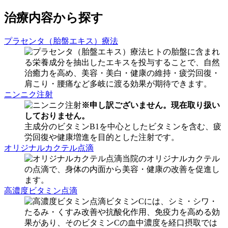
治療内容から探す
プラセンタ（胎盤エキス）療法
ヒトの胎盤に含まれ
る栄養成分を抽出したエキスを投与することで、自然
治癒力を高め、美容・美白・健康の維持・疲労回復・
肩こり・腰痛など多岐に渡る効果が期待できます。
ニンニク注射
※申し訳ございません。現在取り扱い
しておりません。
主成分のビタミンB1を中心としたビタミンを含む、疲
労回復や健康増進を目的とした注射です。
オリジナルカクテル点滴
当院のオリジナルカクテル
の点滴で、身体の内面から美容・健康の改善を促進し
ます。
高濃度ビタミン点滴
ビタミンCには、シミ・シワ・
たるみ・くすみ改善や抗酸化作用、免疫力を高める効
果があり、そのビタミンCの血中濃度を経口摂取では