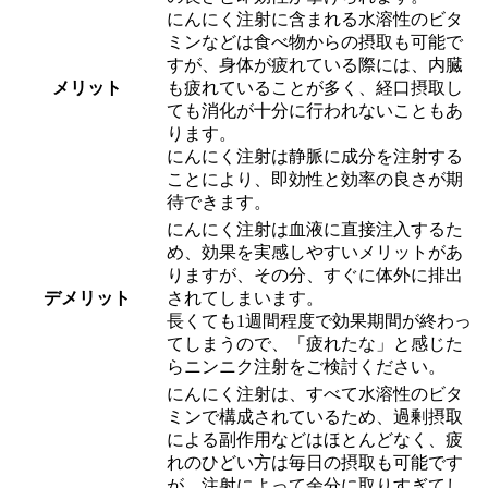
にんにく注射に含まれる水溶性のビタ
ミンなどは食べ物からの摂取も可能で
すが、身体が疲れている際には、内臓
メリット
も疲れていることが多く、経口摂取し
ても消化が十分に行われないこともあ
ります。
にんにく注射は静脈に成分を注射する
ことにより、即効性と効率の良さが期
待できます。
にんにく注射は血液に直接注入するた
め、効果を実感しやすいメリットがあ
りますが、その分、すぐに体外に排出
デメリット
されてしまいます。
長くても1週間程度で効果期間が終わっ
てしまうので、「疲れたな」と感じた
らニンニク注射をご検討ください。
にんにく注射は、すべて水溶性のビタ
ミンで構成されているため、過剰摂取
による副作用などはほとんどなく、疲
れのひどい方は毎日の摂取も可能です
が、注射によって余分に取りすぎてし