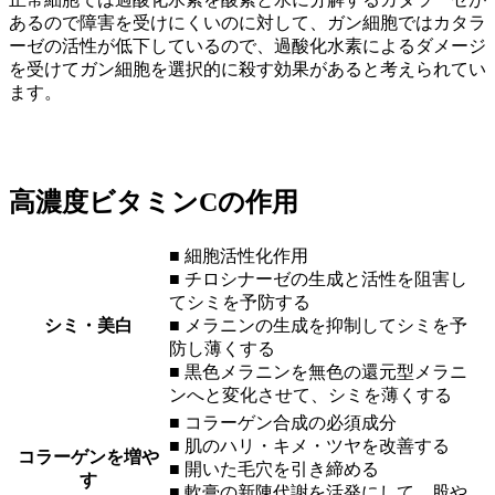
あるので障害を受けにくいのに対して、ガン細胞ではカタラ
ーゼの活性が低下しているので、過酸化水素によるダメージ
を受けてガン細胞を選択的に殺す効果があると考えられてい
ます。
高濃度ビタミンCの作用
■ 細胞活性化作用
■ チロシナーゼの生成と活性を阻害し
てシミを予防する
シミ・美白
■ メラニンの生成を抑制してシミを予
防し薄くする
■ 黒色メラニンを無色の還元型メラニ
ンへと変化させて、シミを薄くする
■ コラーゲン合成の必須成分
■ 肌のハリ・キメ・ツヤを改善する
コラーゲンを増や
■ 開いた毛穴を引き締める
す
■ 軟膏の新陳代謝を活発にして、股や