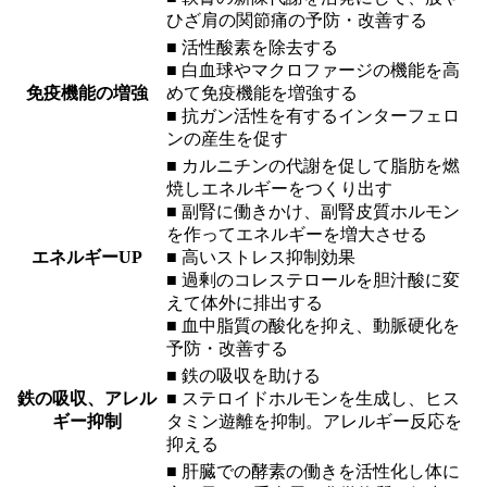
ひざ肩の関節痛の予防・改善する
■ 活性酸素を除去する
■ 白血球やマクロファージの機能を高
免疫機能の増強
めて免疫機能を増強する
■ 抗ガン活性を有するインターフェロ
ンの産生を促す
■ カルニチンの代謝を促して脂肪を燃
焼しエネルギーをつくり出す
■ 副腎に働きかけ、副腎皮質ホルモン
を作ってエネルギーを増大させる
エネルギーUP
■ 高いストレス抑制効果
■ 過剰のコレステロールを胆汁酸に変
えて体外に排出する
■ 血中脂質の酸化を抑え、動脈硬化を
予防・改善する
■ 鉄の吸収を助ける
鉄の吸収、アレル
■ ステロイドホルモンを生成し、ヒス
ギー抑制
タミン遊離を抑制。アレルギー反応を
抑える
■ 肝臓での酵素の働きを活性化し体に