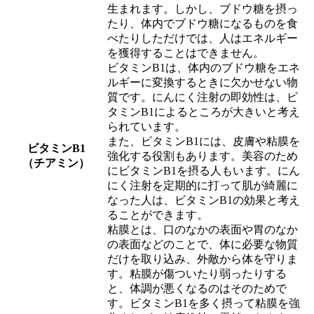
生まれます。しかし、ブドウ糖を摂っ
たり、体内でブドウ糖になるものを食
べたりしただけでは、人はエネルギー
を獲得することはできません。
ビタミンB1は、体内のブドウ糖をエネ
ルギーに変換するときに欠かせない物
質です。にんにく注射の即効性は、ビ
タミンB1によるところが大きいと考え
られています。
また、ビタミンB1には、皮膚や粘膜を
ビタミンB1
強化する役割もあります。美容のため
（チアミン）
にビタミンB1を摂る人もいます。にん
にく注射を定期的に打って肌が綺麗に
なった人は、ビタミンB1の効果と考え
ることができます。
粘膜とは、口のなかの表面や胃のなか
の表面などのことで、体に必要な物質
だけを取り込み、外敵から体を守りま
す。粘膜が傷ついたり弱ったりする
と、体調が悪くなるのはそのためで
す。ビタミンB1を多く摂って粘膜を強