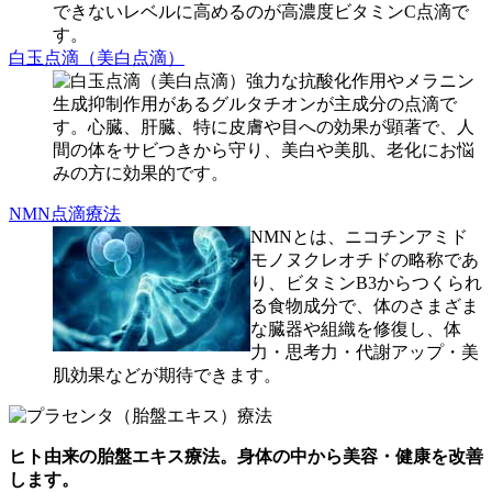
できないレベルに高めるのが高濃度ビタミンC点滴で
す。
白玉点滴（美白点滴）
強力な抗酸化作用やメラニン
生成抑制作用があるグルタチオンが主成分の点滴で
す。心臓、肝臓、特に皮膚や目への効果が顕著で、人
間の体をサビつきから守り、美白や美肌、老化にお悩
みの方に効果的です。
NMN点滴療法
NMNとは、ニコチンアミド
モノヌクレオチドの略称であ
り、ビタミンB3からつくられ
る食物成分で、体のさまざま
な臓器や組織を修復し、体
力・思考力・代謝アップ・美
肌効果などが期待できます。
ヒト由来の胎盤エキス療法。身体の中から美容・健康を改善
します。