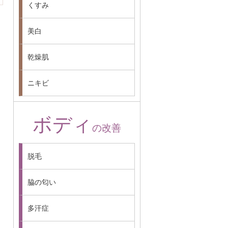
くすみ
美白
乾燥肌
ニキビ
ボディ
の改善
脱毛
脇の匂い
多汗症