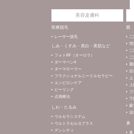
美容皮膚科
医療脱毛
眼
レーザー脱毛
二
埋
しみ・くすみ・美白・美肌など
二
フォトRF（オーロラ）
二
ダーマペン4
重
ダーマローラー
目
フラクショナルニードルセラピー
上
エンビロンケア
上
ピーリング
ブ
点滴療法
下
蒙
しわ・たるみ
涙
ウルセラシステム
鼻
ウルトラセルＱプラス
デンシティ
鼻