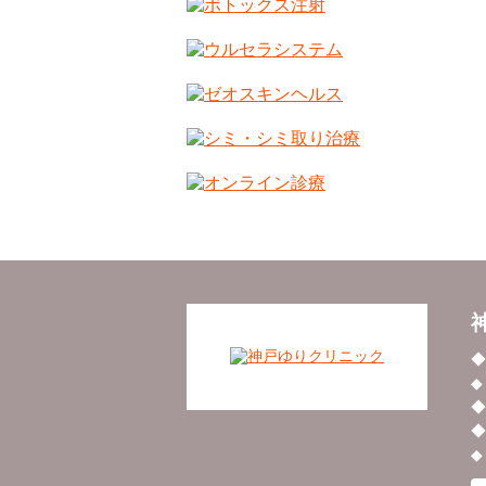
◆
◆
◆
◆
◆