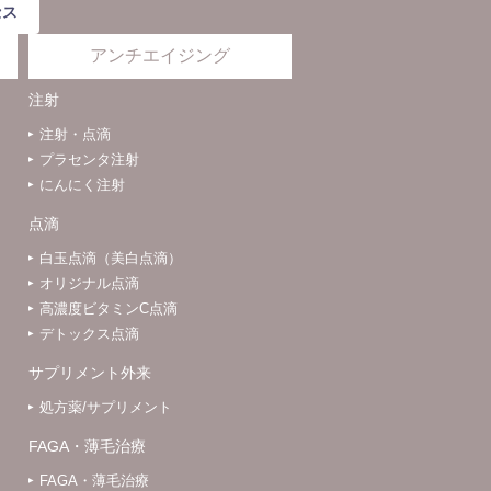
セス
アンチエイジング
注射
注射・点滴
プラセンタ注射
にんにく注射
点滴
白玉点滴（美白点滴）
オリジナル点滴
高濃度ビタミンC点滴
デトックス点滴
サプリメント外来
処方薬/サプリメント
FAGA・薄毛治療
FAGA・薄毛治療