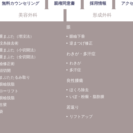
無料カウンセリング
親権同意書
採用情報
アク
美容外科
形成外科
眼
重まぶた（埋没法）
眼瞼下垂
没糸抜去術
逆まつげ修正
重まぶた（小切開法）
わきが・多汗症
重まぶた（全切開法）
わきが
瞼修正術
多汗症
頭切開
まぶたたるみ取り
良性腫瘍
眼瞼脱脂
ほくろ除去
ローリフト
いぼ・粉瘤・脂肪腫
眼瞼脱脂
古襞
若返り
袋
リフトアップ