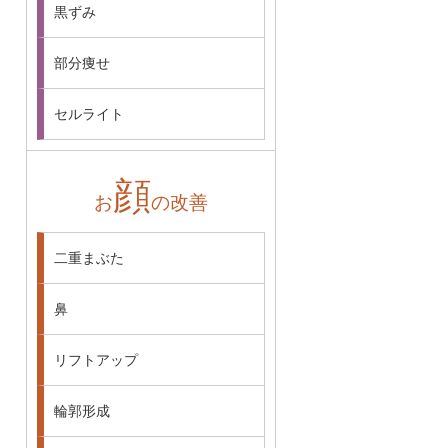
黒ずみ
部分痩せ
セルライト
顔
お
の改善
二重まぶた
鼻
リフトアップ
輪郭形成