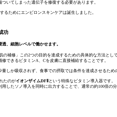
傷ついてしまった遺伝子を修復する必要があります。
成するためにエンビロンスキンケアは誕生しました。
成功
浸透、細胞レベルで働かせます。
肌の補修」この2つの目的を達成するための具体的な方法とし
補修できるビタミンA、Cを皮膚に直接補給することです。
少量しか吸収されず、食事での摂取では条件を達成させるため
れたのが
イオンザイムDFⅡ
という特殊なビタミン導入器です。
用したソノ導入を同時に出力することで、通常の約100倍の