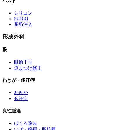
バスト
シリコン
SUB-Q
脂肪注入
形成外科
眼
眼瞼下垂
逆まつげ修正
わきが・多汗症
わきが
多汗症
良性腫瘍
ほくろ除去
いぼ・粉瘤・脂肪腫