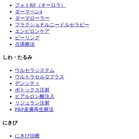
フォトRF（オーロラ）
ダーマペン4
ダーマローラー
フラクショナルニードルセラピー
エンビロンケア
ピーリング
点滴療法
しわ・たるみ
ウルセラシステム
ウルトラセルＱプラス
デンシティ
ボトックス注射
ヒアルロン酸注入
リジュラン注射
PRP皮膚再生療法
にきび
にきび治療