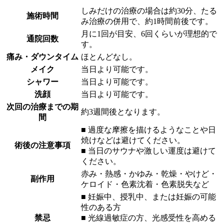
しみだけの治療の場合は約30分、たる
施術時間
み治療の併用で、約1時間前後です。
月に1回が目安、6回くらいが理想的で
通院回数
す。
痛み・ダウンタイム
ほとんどなし。
メイク
当日より可能です。
シャワー
当日より可能です。
洗顔
当日より可能です。
次回の治療までの期
約3週間後となります。
間
■ 過度な摩擦を描けるようなことや日
焼けなどは避けてください。
術後の注意事項
■ 当日のサウナや激しい運度は避けて
ください。
赤み・熱感・かゆみ・乾燥・やけど・
副作用
ケロイド・色素沈着・色素脱失など
■ 妊娠中、授乳中、または妊娠の可能
性のある方
禁忌
■ 光線過敏症の方、光感受性を高める