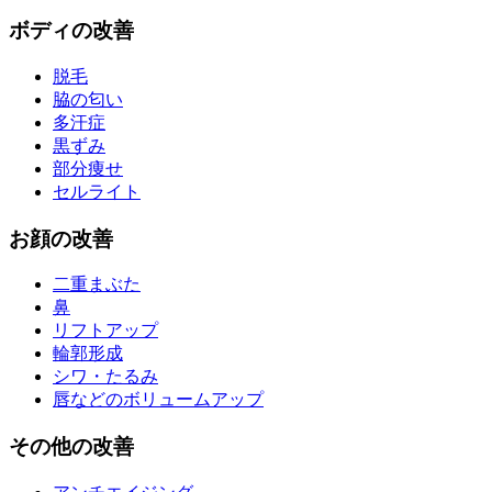
ボディ
の改善
脱毛
脇の匂い
多汗症
黒ずみ
部分痩せ
セルライト
お
顔
の改善
二重まぶた
鼻
リフトアップ
輪郭形成
シワ・たるみ
唇などのボリュームアップ
その他
の改善