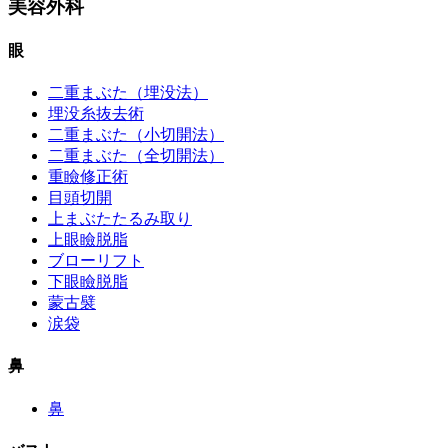
美容外科
眼
二重まぶた（埋没法）
埋没糸抜去術
二重まぶた（小切開法）
二重まぶた（全切開法）
重瞼修正術
目頭切開
上まぶたたるみ取り
上眼瞼脱脂
ブローリフト
下眼瞼脱脂
蒙古襞
涙袋
鼻
鼻