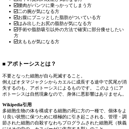
腰肉がパンツに乗っかってしまう方
二の腕が気になる方
お腹にプニッとした脂肪がついている方
はみ出したお尻の脂肪が気になる方
手術や脂肪吸引以外の方法で確実に部分痩せしたい
方
太ももが気になる方
■ アポトーシスとは？
不要となった細胞が自ら死滅すること。
例えばオタマジャクシからカエルに成長する途中で尻尾が消
失するのも、アポトーシスによるものです。 このようにア
ポトーシスは自然現象なので、身体に悪影響はありません。
Wikipedia引用
多細胞生物の体を構成する細胞の死に方の一種で、個体をよ
り良い状態に保つために積極的に引き起こされる、管理・調
節された細胞の自殺すなわちプログラムされた細胞死（狭義
にはその中の、カスパーゼに依存する型）のこと