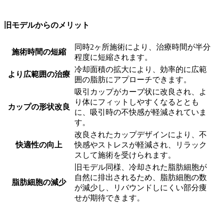
旧モデルからのメリット
同時2ヶ所施術により、治療時間が半分
施術時間の短縮
程度に短縮されます。
冷却面積の拡大により、効率的に広範
より広範囲の治療
囲の脂肪にアプローチできます。
吸引カップがカーブ状に改良され、よ
り体にフィットしやすくなるととも
カップの形状改良
に、吸引時の不快感が軽減されていま
す。
改良されたカップデザインにより、不
快適性の向上
快感やストレスが軽減され、リラック
スして施術を受けられます。
旧モデル同様、冷却された脂肪細胞が
自然に排出されるため、脂肪細胞の数
脂肪細胞の減少
が減少し、リバウンドしにくい部分痩
せが期待できます。