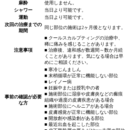
麻酔
使用しません。
シャワー
当日より可能です。
運動
当日より可能です。
次回の治療までの
同じ部位の施術は2ヶ月後となります。
期間
■ クールスカルプティングの治療中、
稀に痛みを感じることがあります。
注意事項
■ 治療後、違和感が数週間～数か月続
くことがあります。気になる場合は早
めにご相談ください。
■ 寒冷じんましん
■ 末梢循環が正常に機能しない部位
■ レイノー病
■ 妊娠中または授乳中の者
■ 施術部位に湿疹や皮膚炎などの瘢痕
事前の確認が必要
組織や過度の皮膚疾患がある場合
な方
■ 施術部位にヘルニアがある場合
■ 皮膚感覚が正常に機能しない部位
■ 開放創や感染創がある部位
■ 最近出血を起こした部位