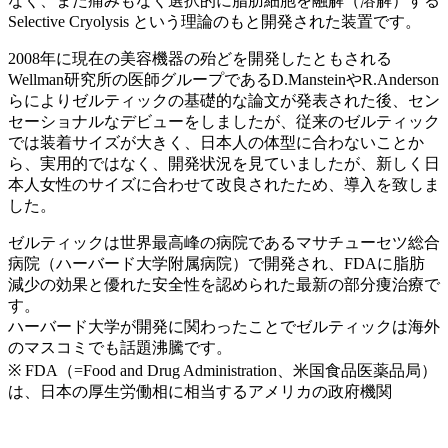
なく、また痛みもなく選択的に脂肪細胞を融解（溶解）する
Selective Cryolysis という理論のもと開発された装置です。
2008年に現在の美容機器の殆どを開発したともされる
Wellman研究所の医師グループであるD.MansteinやR.Anderson
らによりゼルティックの基礎的な論文が発表された後、セン
セーショナルなデビューをしましたが、従来のゼルティック
では装着サイズが大きく、日本人の体型に合わないことか
ら、実用的ではなく、開発状況を見ていましたが、新しく日
本人女性のサイズに合わせて改良されたため、導入を致しま
した。
ゼルティックは世界最高峰の病院であるマサチューセツ総合
病院（ハーバード大学附属病院）で開発され、FDAに脂肪
減少の効果と優れた安全性を認められた最新の部分痩治療で
す。
ハーバード大学が開発に関わったことでゼルティックは海外
のマスコミでも話題沸騰です。
※ FDA（=Food and Drug Administration、米国食品医薬品局）
は、日本の厚生労働相に相当するアメリカの政府機関