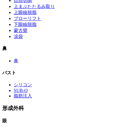
目頭切開
上まぶたたるみ取り
上眼瞼脱脂
ブローリフト
下眼瞼脱脂
蒙古襞
涙袋
鼻
鼻
バスト
シリコン
SUB-Q
脂肪注入
形成外科
眼