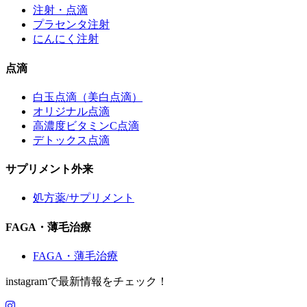
注射・点滴
プラセンタ注射
にんにく注射
点滴
白玉点滴（美白点滴）
オリジナル点滴
高濃度ビタミンC点滴
デトックス点滴
サプリメント外来
処方薬/サプリメント
FAGA・薄毛治療
FAGA・薄毛治療
instagramで最新情報をチェック！