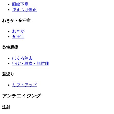
眼瞼下垂
逆まつげ修正
わきが・多汗症
わきが
多汗症
良性腫瘍
ほくろ除去
いぼ・粉瘤・脂肪腫
若返り
リフトアップ
アンチエイジング
注射