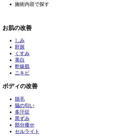
施術内容で探す
お
肌
の改善
しみ
肝斑
くすみ
美白
乾燥肌
ニキビ
ボディ
の改善
脱毛
脇の匂い
多汗症
黒ずみ
部分痩せ
セルライト