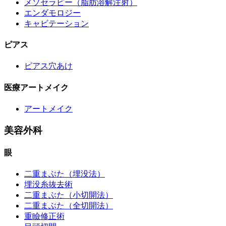
メソセラピー（脂肪溶解注射）
エンダモロジー
キャビテーション
ピアス
ピアス穴あけ
医療アートメイク
アートメイク
美容外科
眼
二重まぶた（埋没法）
埋没糸抜去術
二重まぶた（小切開法）
二重まぶた（全切開法）
重瞼修正術