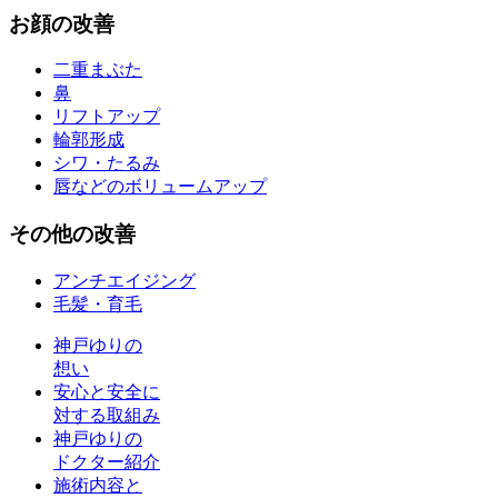
お
顔
の改善
二重まぶた
鼻
リフトアップ
輪郭形成
シワ・たるみ
唇などのボリュームアップ
その他
の改善
アンチエイジング
毛髪・育毛
神戸ゆりの
想い
安心と安全に
対する取組み
神戸ゆりの
ドクター紹介
施術内容と