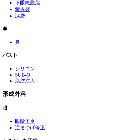
下眼瞼脱脂
蒙古襞
涙袋
鼻
鼻
バスト
シリコン
SUB-Q
脂肪注入
形成外科
眼
眼瞼下垂
逆まつげ修正