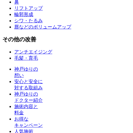
鼻
リフトアップ
輪郭形成
シワ・たるみ
唇などのボリュームアップ
その他
の改善
アンチエイジング
毛髪・育毛
神戸ゆりの
想い
安心と安全に
対する取組み
神戸ゆりの
ドクター紹介
施術内容と
料金
お得な
キャンペーン
人気施術