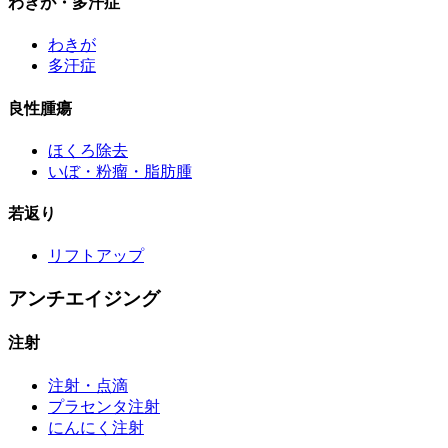
わきが・多汗症
わきが
多汗症
良性腫瘍
ほくろ除去
いぼ・粉瘤・脂肪腫
若返り
リフトアップ
アンチエイジング
注射
注射・点滴
プラセンタ注射
にんにく注射