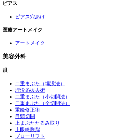
ピアス
ピアス穴あけ
医療アートメイク
アートメイク
美容外科
眼
二重まぶた（埋没法）
埋没糸抜去術
二重まぶた（小切開法）
二重まぶた（全切開法）
重瞼修正術
目頭切開
上まぶたたるみ取り
上眼瞼脱脂
ブローリフト