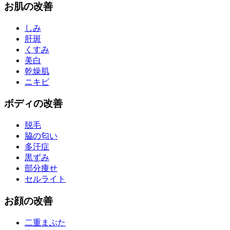
お
肌
の改善
しみ
肝斑
くすみ
美白
乾燥肌
ニキビ
ボディ
の改善
脱毛
脇の匂い
多汗症
黒ずみ
部分痩せ
セルライト
お
顔
の改善
二重まぶた