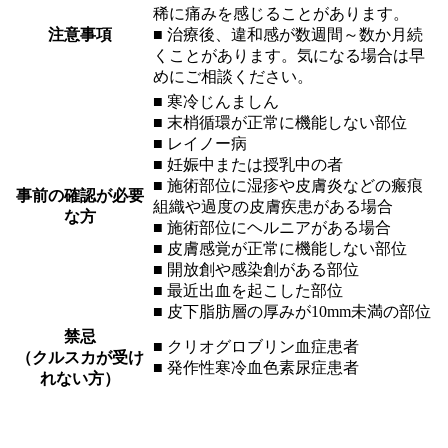
稀に痛みを感じることがあります。
注意事項
■ 治療後、違和感が数週間～数か月続
くことがあります。気になる場合は早
めにご相談ください。
■ 寒冷じんましん
■ 末梢循環が正常に機能しない部位
■ レイノー病
■ 妊娠中または授乳中の者
■ 施術部位に湿疹や皮膚炎などの瘢痕
事前の確認が必要
組織や過度の皮膚疾患がある場合
な方
■ 施術部位にヘルニアがある場合
■ 皮膚感覚が正常に機能しない部位
■ 開放創や感染創がある部位
■ 最近出血を起こした部位
■ 皮下脂肪層の厚みが10mm未満の部位
禁忌
■ クリオグロブリン血症患者
（クルスカが受け
■ 発作性寒冷血色素尿症患者
れない方）