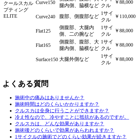
￥88,000
Curve150
クールスカル
腿内側、脇横など
クル
プティング
1サイ
ELITE
腹部、側腹部など
￥110,000
Curve240
クル
側腹部、大腿内
1サイ
￥88,000
Flat125
側、二の腕など
クル
側腹部、腹部、大
1サイ
￥88,000
Flat165
腿内側、脇横など
クル
1サイ
大腿外側など
￥88,000
Surface150
クル
よくある質問
施術中の痛みはありませんか？
施術時間はどのくらいかかりますか？
クルスカは全身に行うことができますか？
冷え性なので、冷やすことに抵抗があるのですが。
クルスカは、どんな効果がありますか？
施術後どのくらいで効果があらわれますか？
1サイクルの施術でどのくらい効果が続きますか？