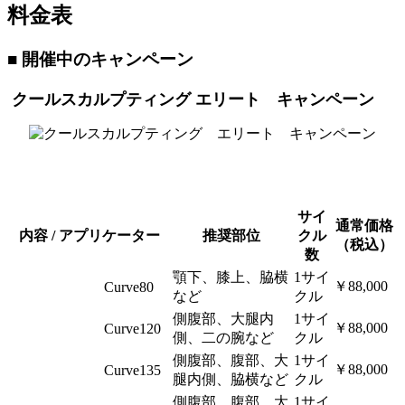
料金表
■ 開催中のキャンペーン
クールスカルプティング エリート キャンペーン
サイ
通常価格
内容 / アプリケーター
推奨部位
クル
（税込）
数
顎下、膝上、脇横
1サイ
￥88,000
Curve80
など
クル
側腹部、大腿内
1サイ
￥88,000
Curve120
側、二の腕など
クル
側腹部、腹部、大
1サイ
￥88,000
Curve135
腿内側、脇横など
クル
側腹部、腹部、大
1サイ