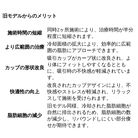
旧モデルからのメリット
同時2ヶ所施術により、治療時間が半分
施術時間の短縮
程度に短縮されます。
冷却面積の拡大により、効率的に広範
より広範囲の治療
囲の脂肪にアプローチできます。
吸引カップがカーブ状に改良され、よ
り体にフィットしやすくなるととも
カップの形状改良
に、吸引時の不快感が軽減されていま
す。
改良されたカップデザインにより、不
快適性の向上
快感やストレスが軽減され、リラック
スして施術を受けられます。
旧モデル同様、冷却された脂肪細胞が
自然に排出されるため、脂肪細胞の数
脂肪細胞の減少
が減少し、リバウンドしにくい部分痩
せが期待できます。