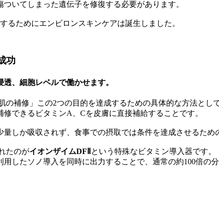
傷ついてしまった遺伝子を修復する必要があります。
成するためにエンビロンスキンケアは誕生しました。
成功
浸透、細胞レベルで働かせます。
肌の補修」この2つの目的を達成するための具体的な方法とし
補修できるビタミンA、Cを皮膚に直接補給することです。
少量しか吸収されず、食事での摂取では条件を達成させるため
れたのが
イオンザイムDFⅡ
という特殊なビタミン導入器です。
用したソノ導入を同時に出力することで、通常の約100倍の