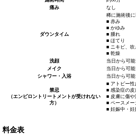
痛み
なし
稀に施術後に
■ 赤み
■ かゆみ
ダウンタイム
■ 腫れ
■ ほてり
■ ニキビ、
■ 乾燥
洗顔
当日から可能
メイク
当日から可能
シャワー・入浴
当日から可能
■ アトピー
禁忌
■ 感染症の
（エンビロントリートメントが受けれない
■ 皮膚に傷
方）
■ ペースメ
■ 妊娠中・
料金表