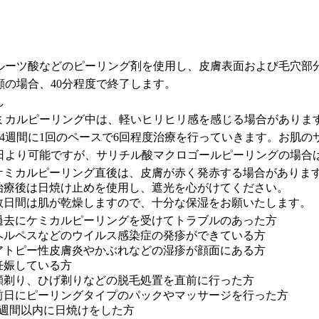
ルーツ酸などのピーリング剤を使用し、皮膚表面および毛穴部
顔の場合、40分程度で終了します。
し
ミカルピーリング中は、軽いヒリヒリ感を感じる場合がありま
～4週間に1回のペースで6回程度治療を行っていきます。お肌
日より可能ですが、サリチル酸マクロゴールピーリングの場合
 ケミカルピーリング直後は、皮膚が赤く発赤する場合がありま
 治療後は日焼け止めを使用し、遮光を心がけてください。
 数日間は肌が乾燥しますので、十分な保湿をお願いたします。
 過去にケミカルピーリングを受けてトラブルのあった方
 ヘルペスなどのウイルス感染症の発疹ができている方
 アトピー性皮膚炎やかぶれなどの湿疹が顔面にある方
 妊娠している方
 顔剃り、ひげ剃りなどの脱毛処置を直前に行った方
 前日にピーリングタイプのパックやマッサージを行った方
 1週間以内に日焼けをした方