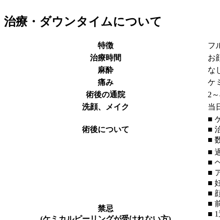
治療・ダウンタイムについて
特徴
フ
治療時間
お
麻酔
な
痛み
ケ
術後の通院
2
洗顔、メイク
当
■
術後について
■
■
■
■
■
■
■
■
禁忌
■
(ケミカルピーリングが受けれない方)