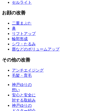
セルライト
お
顔
の改善
二重まぶた
鼻
リフトアップ
輪郭形成
シワ・たるみ
唇などのボリュームアップ
その他
の改善
アンチエイジング
毛髪・育毛
神戸ゆりの
想い
安心と安全に
対する取組み
神戸ゆりの
ドクター紹介