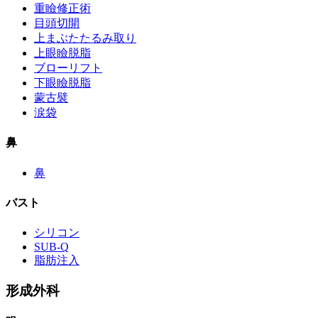
重瞼修正術
目頭切開
上まぶたたるみ取り
上眼瞼脱脂
ブローリフト
下眼瞼脱脂
蒙古襞
涙袋
鼻
鼻
バスト
シリコン
SUB-Q
脂肪注入
形成外科