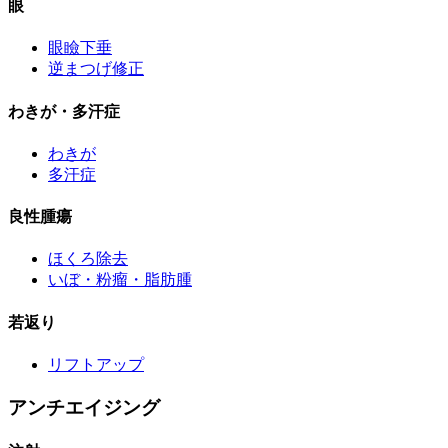
眼
眼瞼下垂
逆まつげ修正
わきが・多汗症
わきが
多汗症
良性腫瘍
ほくろ除去
いぼ・粉瘤・脂肪腫
若返り
リフトアップ
アンチエイジング