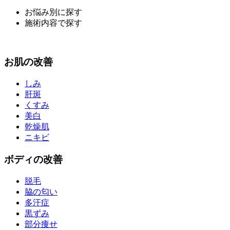
お悩み別に探す
施術内容で探す
お
肌
の改善
しみ
肝斑
くすみ
美白
乾燥肌
ニキビ
ボディ
の改善
脱毛
脇の匂い
多汗症
黒ずみ
部分痩せ