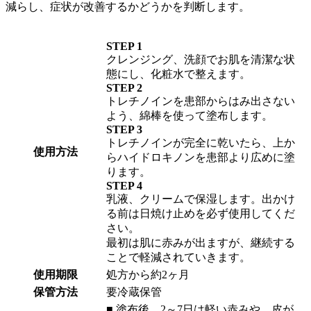
減らし、症状が改善するかどうかを判断します。
STEP 1
クレンジング、洗顔でお肌を清潔な状
態にし、化粧水で整えます。
STEP 2
トレチノインを患部からはみ出さない
よう、綿棒を使って塗布します。
STEP 3
トレチノインが完全に乾いたら、上か
使用方法
らハイドロキノンを患部より広めに塗
ります。
STEP 4
乳液、クリームで保湿します。出かけ
る前は日焼け止めを必ず使用してくだ
さい。
最初は肌に赤みが出ますが、継続する
ことで軽減されていきます。
使用期限
処方から約2ヶ月
保管方法
要冷蔵保管
■ 塗布後、2～7日は軽い赤みや、皮が