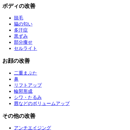
ボディ
の改善
脱毛
脇の匂い
多汗症
黒ずみ
部分痩せ
セルライト
お
顔
の改善
二重まぶた
鼻
リフトアップ
輪郭形成
シワ・たるみ
唇などのボリュームアップ
その他
の改善
アンチエイジング