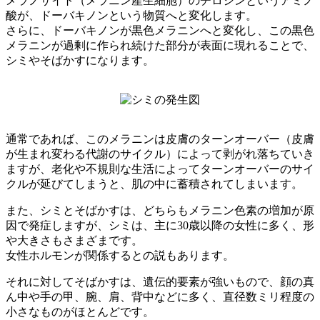
メラノサイト（メラニン産生細胞）のチロシンというアミノ
酸が、ドーバキノンという物質へと変化します。
さらに、ドーバキノンが黒色メラニンへと変化し、この黒色
メラニンが過剰に作られ続けた部分が表面に現れることで、
シミやそばかすになります。
通常であれば、このメラニンは皮膚のターンオーバー（皮膚
が生まれ変わる代謝のサイクル）によって剥がれ落ちていき
ますが、老化や不規則な生活によってターンオーバーのサイ
クルが延びてしまうと、肌の中に蓄積されてしまいます。
また、シミとそばかすは、どちらもメラニン色素の増加が原
因で発症しますが、シミは、主に30歳以降の女性に多く、形
や大きさもさまざまです。
女性ホルモンが関係するとの説もあります。
それに対してそばかすは、遺伝的要素が強いもので、顔の真
ん中や手の甲、腕、肩、背中などに多く、直径数ミリ程度の
小さなものがほとんどです。