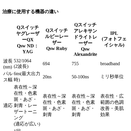
治療に使用する機器の違い
Qスイッチ
Qスイッチ
Qスイッチ
アレキサン
IPL
ヤグレーザ
ルビーレー
ドライトレ
(フォトフェ
ーQX
ザー
ーザー
イシャル)
Qsw ND：
Qsw Ruby
Qsw
YAG
Alexandrite
532/1064
波長
694
755
broadband
(2波長)
(nm)
パル
6ns(最大出力
ミリ秒単位
20ns
50-100ns
ス幅
時)
表在性～深
在性・色素
表在性～深
表在性～深
表在性・広
斑・あざ・
在性・色素
在性・色素
範囲の色調
適応
刺青・レー
斑・あざ・
斑・あざ・
改善・美肌
ザートーニ
刺青
刺青
効果
ング
(適応が広い)