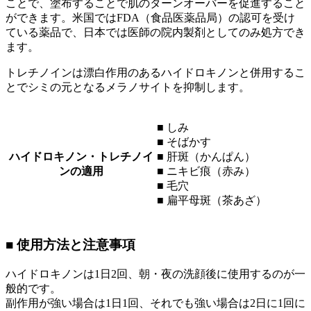
ことで、塗布することで肌のターンオーバーを促進すること
ができます。米国ではFDA（食品医薬品局）の認可を受け
ている薬品で、日本では医師の院内製剤としてのみ処方でき
ます。
トレチノインは漂白作用のあるハイドロキノンと併用するこ
とでシミの元となるメラノサイトを抑制します。
■ しみ
■ そばかす
ハイドロキノン・トレチノイ
■ 肝斑（かんぱん）
ンの適用
■ ニキビ痕（赤み）
■ 毛穴
■ 扁平母斑（茶あざ）
■ 使用方法と注意事項
ハイドロキノンは1日2回、朝・夜の洗顔後に使用するのが一
般的です。
副作用が強い場合は1日1回、それでも強い場合は2日に1回に