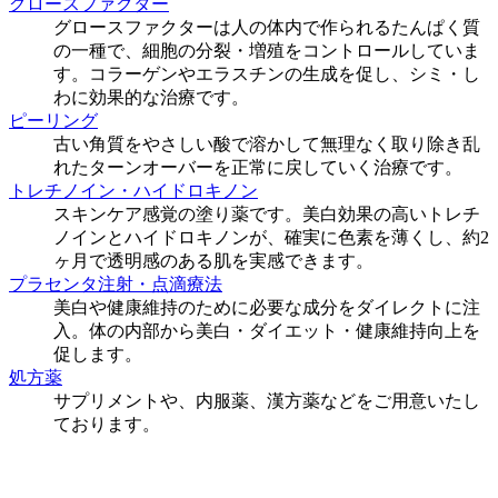
グロースファクター
グロースファクターは人の体内で作られるたんぱく質
の一種で、細胞の分裂・増殖をコントロールしていま
す。コラーゲンやエラスチンの生成を促し、シミ・し
わに効果的な治療です。
ピーリング
古い角質をやさしい酸で溶かして無理なく取り除き乱
れたターンオーバーを正常に戻していく治療です。
トレチノイン・ハイドロキノン
スキンケア感覚の塗り薬です。美白効果の高いトレチ
ノインとハイドロキノンが、確実に色素を薄くし、約2
ヶ月で透明感のある肌を実感できます。
プラセンタ注射・点滴療法
美白や健康維持のために必要な成分をダイレクトに注
入。体の内部から美白・ダイエット・健康維持向上を
促します。
処方薬
サプリメントや、内服薬、漢方薬などをご用意いたし
ております。