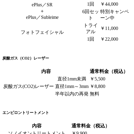
1回
￥44,000
ePlus／SR
＋
6回セッ
特別キャンペ
ePlus／Subleime
ト
ーン中
トライ
￥11,000
アル
フォトフェイシャル
1回
￥22,000
炭酸ガス（CO2）レーザー
内容
通常料金（税込）
直径1mm未満
￥5,500
炭酸ガス(CO2)レーザー
直径1mm～3mm
￥8,800
半年以内の再発
無料
エンビロントリートメント
内容
通常料金（税込）
ソノイオントリートメント
￥9,900