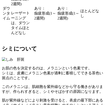
2週間)
ダウ
あり：
あり：
ほとんどな
レーザート
ンタ
痂疲形成(1～
痂疲形成(1～
し
ーニング
イム
2週間)
2週間)
は、ダウン
タイムほと
んどなし
シミについて
お肌の色を決定するのは、メラニンという色素です。
シミは、皮膚にメラニン色素が過剰に蓄積してできる茶色い
斑点のことです。
このメラニンは、肌細胞を紫外線などから守る働きがありま
すが、作られすぎると、シミやそばかすの原因になります。
肌が紫外線などにより刺激を受けると、表皮の最下部にある