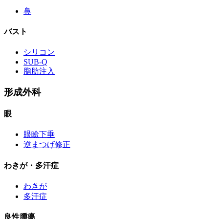
鼻
バスト
シリコン
SUB-Q
脂肪注入
形成外科
眼
眼瞼下垂
逆まつげ修正
わきが・多汗症
わきが
多汗症
良性腫瘍