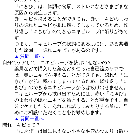
のことです。
「にきび」は、体調や食事、ストレスなどさまざまな
原因から発症します。
赤ニキビを抑えることができても、赤いニキビのまわ
りの隠れたニキビが肌に残ってしまっているため、繰
り返し「にきび」のできるニキビループに陥りがちで
す。
つまり、ニキビループの状態にある肌には、ある共通
した原因、「隠れニキビ」があるのです。
▲ 質問一覧へ
自分でケアして、ニキビループを抜け出せないの？
薬局などで購入した薬などを使った自己流のケアで
は、赤いニキビを抑えることができても、隠れた「に
きび」が肌に残ってしまっているため、繰り返し「に
きび」のできるニキビループからは抜け出せません。
ニキビループから抜け出すためには、赤い「にきび」
のまわりの隠れニキビを治療することが重要です。自
分でケアしたり、あれこれ試してみたりする前に、早
めにご相談いただくことをお勧めします。
▲ 質問一覧へ
隠れニキビって？
「にきび」は目に見えない小さな毛穴のつまり（微小