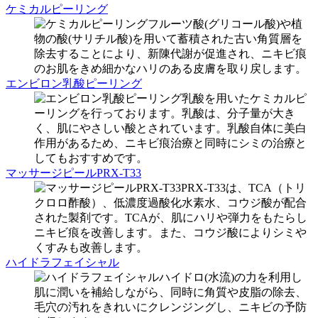
ケミカルピーリング
フルーツ酸(グリコール酸)や植
物の酸(サリチル酸)を用いて蓄積された古い角質層を
除去することにより、新陳代謝が促進され、ニキビ痕
のお肌をきめ細かなハリのある皮膚を取り戻します。
エンビロン乳酸ピーリング
乳酸を用いたケミカルピ
ーリングを行っております。乳酸は、分子量が大き
く、肌にやさしい酸とされています。乳酸自体に美白
作用があるため、ニキビ痕治療と同時にシミの治療と
してもおすすめです。
マッサージピールPRX-T33
PRX-T33は、TCA（トリ
クロロ酢酸）、低濃度過酸化水素水、コウジ酸が配合
された製剤です。TCAが、肌にハリや弾力をもたらし
ニキビ痕を改善します。また、コウジ酸によりシミや
くすみも改善します。
ハイドラフェイシャル
ハイドロ(水流)の力を利用し
肌に潤いを補給しながら、同時に角質や皮脂の除去、
毛穴の汚れをきれいにクレンジングし、ニキビの予防