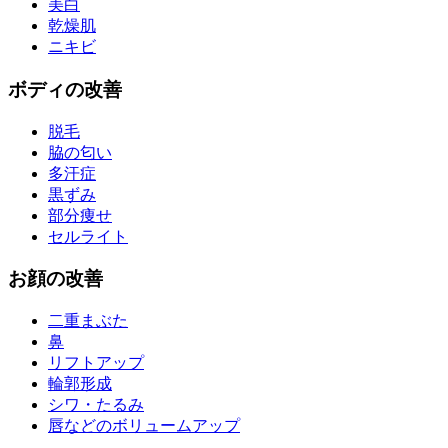
美白
乾燥肌
ニキビ
ボディ
の改善
脱毛
脇の匂い
多汗症
黒ずみ
部分痩せ
セルライト
お
顔
の改善
二重まぶた
鼻
リフトアップ
輪郭形成
シワ・たるみ
唇などのボリュームアップ