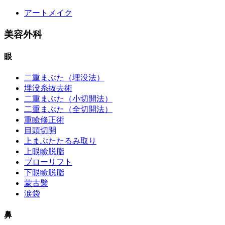
アートメイク
美容外科
眼
二重まぶた（埋没法）
埋没糸抜去術
二重まぶた（小切開法）
二重まぶた（全切開法）
重瞼修正術
目頭切開
上まぶたたるみ取り
上眼瞼脱脂
ブローリフト
下眼瞼脱脂
蒙古襞
涙袋
鼻