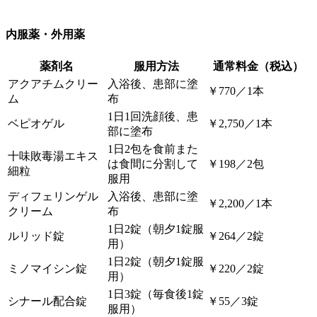
内服薬・外用薬
薬剤名
服用方法
通常料金（税込）
アクアチムクリー
入浴後、患部に塗
￥770／1本
ム
布
1日1回洗顔後、患
ベピオゲル
￥2,750／1本
部に塗布
1日2包を食前また
十味敗毒湯エキス
は食間に分割して
￥198／2包
細粒
服用
ディフェリンゲル
入浴後、患部に塗
￥2,200／1本
クリーム
布
1日2錠（朝夕1錠服
ルリッド錠
￥264／2錠
用）
1日2錠（朝夕1錠服
ミノマイシン錠
￥220／2錠
用）
1日3錠（毎食後1錠
シナール配合錠
￥55／3錠
服用）