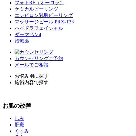
フォトRF（オーロラ）
ケミカルピーリング
エンビロン乳酸ピーリング
マッサージピール PRX-T33
ハイドラフェイシャル
ダーマペン4
治療薬
カウンセリングご予約
メールでご相談
お悩み別に探す
施術内容で探す
お
肌
の改善
しみ
肝斑
くすみ