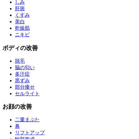
しみ
肝斑
くすみ
美白
乾燥肌
ニキビ
ボディ
の改善
脱毛
脇の匂い
多汗症
黒ずみ
部分痩せ
セルライト
お
顔
の改善
二重まぶた
鼻
リフトアップ