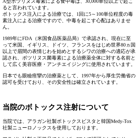
A型ボツリヌス毒素による食中毒は、30,000単位以上で起こ
ると言われています。
ボトックス注入による治療では、1回に5～100単位程度の毒
素注入による治療ですので、中毒を起こす心配はありませ
ん。
1989年にFDA（米国食品医薬品局）で承認され、現在に至
って米国、イギリス、ドイツ、フランスをはじめ世界80ヵ国
以上で眉間の表情じわを始めとするシワの治療への適応が承
認され、ボツリヌス菌毒素による治療薬全体に対する名前と
して広く美容医療・アンチエイジングに使用されています。
日本でも眼瞼痙攣の治療薬として、1997年から厚生労働省の
認可を受けており、その安全性は確立されています。
当院のボトックス注射について
当院では、アラガン社製ボトックスビスタと韓国Medy-Tox
社製ニューロノックスを使用しております。