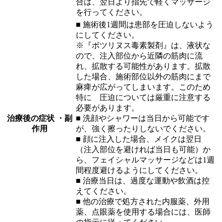
合は、翌日より指先で軽くマッサージ
を行ってください。
■ 施術後1週間は患部を圧迫しないよう
にしてください。
※『ボツリヌス毒素製剤』は、液状な
ので、注入部位から近隣の筋肉に流
れ、拡散する可能性があります。拡散
した場合、施術部位以外の筋肉にまで
麻痺が広がってしまいます。このため
特に 圧迫については厳重に注意する
必要があります。
治療後の症状 ・副
■ 洗顔やシャワーは当日から可能です
作用
が、強く擦ったりしないでください。
■ 顔に注入した場合、メイクは翌日
（注入部位を避ければ当日も可能）か
ら、フェイシャルマッサージなどは1週
間程度避けるようにしてください。
■ 治療当日は、過度な運動や飲酒は控
えてください。
■ 他の治療で処方された内服薬、外用
薬、点眼薬を使用する場合には、医師