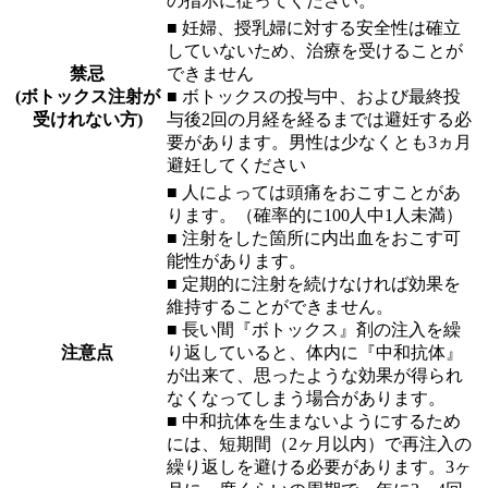
の指示に従ってください。
■ 妊婦、授乳婦に対する安全性は確立
していないため、治療を受けることが
禁忌
できません
(ボトックス注射が
■ ボトックスの投与中、および最終投
受けれない方)
与後2回の月経を経るまでは避妊する必
要があります。男性は少なくとも3ヵ月
避妊してください
■ 人によっては頭痛をおこすことがあ
ります。（確率的に100人中1人未満）
■ 注射をした箇所に内出血をおこす可
能性があります。
■ 定期的に注射を続けなければ効果を
維持することができません。
■ 長い間『ボトックス』剤の注入を繰
注意点
り返していると、体内に『中和抗体』
が出来て、思ったような効果が得られ
なくなってしまう場合があります。
■ 中和抗体を生まないようにするため
には、短期間（2ヶ月以内）で再注入の
繰り返しを避ける必要があります。3ヶ