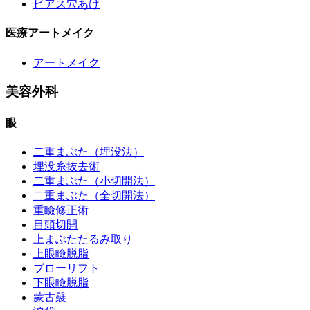
ピアス穴あけ
医療アートメイク
アートメイク
美容外科
眼
二重まぶた（埋没法）
埋没糸抜去術
二重まぶた（小切開法）
二重まぶた（全切開法）
重瞼修正術
目頭切開
上まぶたたるみ取り
上眼瞼脱脂
ブローリフト
下眼瞼脱脂
蒙古襞