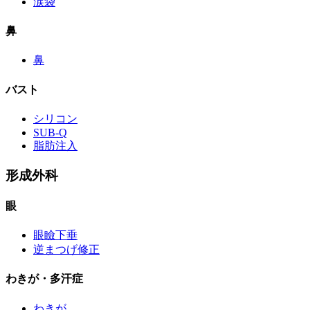
涙袋
鼻
鼻
バスト
シリコン
SUB-Q
脂肪注入
形成外科
眼
眼瞼下垂
逆まつげ修正
わきが・多汗症
わきが