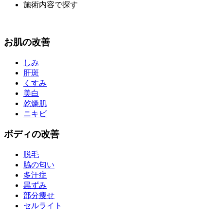
施術内容で探す
お
肌
の改善
しみ
肝斑
くすみ
美白
乾燥肌
ニキビ
ボディ
の改善
脱毛
脇の匂い
多汗症
黒ずみ
部分痩せ
セルライト