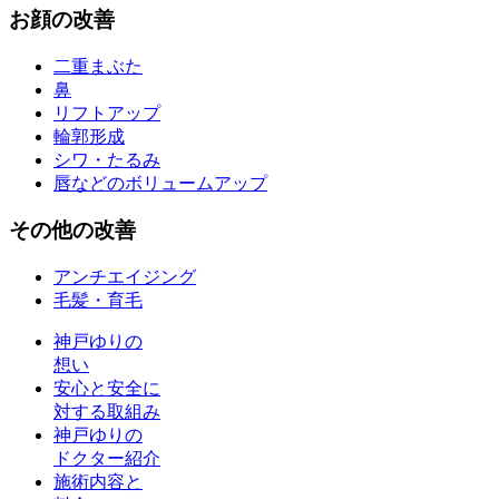
お
顔
の改善
二重まぶた
鼻
リフトアップ
輪郭形成
シワ・たるみ
唇などのボリュームアップ
その他
の改善
アンチエイジング
毛髪・育毛
神戸ゆりの
想い
安心と安全に
対する取組み
神戸ゆりの
ドクター紹介
施術内容と