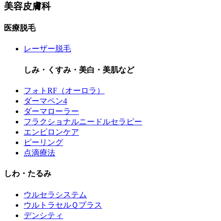
美容皮膚科
医療脱毛
レーザー脱毛
しみ・くすみ・美白・美肌など
フォトRF（オーロラ）
ダーマペン4
ダーマローラー
フラクショナルニードルセラピー
エンビロンケア
ピーリング
点滴療法
しわ・たるみ
ウルセラシステム
ウルトラセルＱプラス
デンシティ