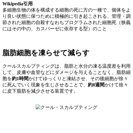
Wikipedia引用
多細胞生物の体を構成する細胞の死に方の一種で、個体をよ
り良い状態に保つために積極的に引き起こされる、管理・調
節された細胞の自殺すなわちプログラムされた細胞死（狭義
にはその中の、カスパーゼに依存する型）のこと
脂肪細胞を凍らせて減らす
クールスカルプティングは、脂肪と水分の凍る温度差を利用
して、皮膚や血管などにダメージを与えることなく、脂肪細
胞を
約1時間
かけてゆっくりと凍結させ、その後細胞が徐々
に死んでいく現象を生じさせることで、
約8週間
かけて徐々
に皮下脂肪を減少させる装置です。