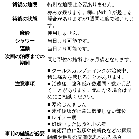
術後の通院
特別な通院は必要ありません。
赤みが残ります。稀に内出血が起こる
術後の状態
場合がありますが1週間程度で治まりま
す。
麻酔
使用しません。
シャワー
当日より可能です。
運動
当日より可能です。
次回の治療までの
同じ部位の施術は2ヶ月後となります。
期間
■ クールスカルプティングの治療中、
稀に痛みを感じることがあります。
注意事項
■ 治療後、違和感が数週間～数か月続
くことがあります。気になる場合は早
めにご相談ください。
■ 寒冷じんましん
■ 末梢循環が正常に機能しない部位
■ レイノー病
■ 妊娠中または授乳中の者
■ 施術部位に湿疹や皮膚炎などの瘢痕
事前の確認が必要
組織や過度の皮膚疾患がある場合