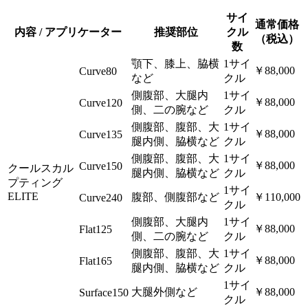
サイ
通常価格
内容 / アプリケーター
推奨部位
クル
（税込）
数
顎下、膝上、脇横
1サイ
￥88,000
Curve80
など
クル
側腹部、大腿内
1サイ
￥88,000
Curve120
側、二の腕など
クル
側腹部、腹部、大
1サイ
￥88,000
Curve135
腿内側、脇横など
クル
側腹部、腹部、大
1サイ
￥88,000
Curve150
クールスカル
腿内側、脇横など
クル
プティング
1サイ
ELITE
腹部、側腹部など
￥110,000
Curve240
クル
側腹部、大腿内
1サイ
￥88,000
Flat125
側、二の腕など
クル
側腹部、腹部、大
1サイ
￥88,000
Flat165
腿内側、脇横など
クル
1サイ
大腿外側など
￥88,000
Surface150
クル