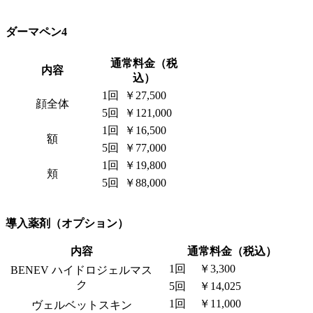
ダーマペン4
通常料金（税
内容
込）
1回
￥27,500
顔全体
5回
￥121,000
1回
￥16,500
額
5回
￥77,000
1回
￥19,800
頬
5回
￥88,000
導入薬剤（オプション）
内容
通常料金（税込）
1回
￥3,300
BENEV ハイドロジェルマス
ク
5回
￥14,025
1回
￥11,000
ヴェルベットスキン