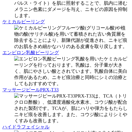
パルス・ライト）を肌に照射することで、肌内に潜む
メラニン色素にダメージを与え、ニキビの原因を抑制
します。
ケミカルピーリング
フルーツ酸(グリコール酸)や植
物の酸(サリチル酸)を用いて蓄積された古い角質層を
除去することにより、新陳代謝が促進され、ニキビ痕
のお肌をきめ細かなハリのある皮膚を取り戻します。
エンビロン乳酸ピーリング
乳酸を用いたケミカルピ
ーリングを行っております。乳酸は、分子量が大き
く、肌にやさしい酸とされています。乳酸自体に美白
作用があるため、ニキビ痕治療と同時にシミの治療と
してもおすすめです。
マッサージピールPRX-T33
PRX-T33は、TCA（トリ
クロロ酢酸）、低濃度過酸化水素水、コウジ酸が配合
された製剤です。TCAが、肌にハリや弾力をもたらし
ニキビ痕を改善します。また、コウジ酸によりシミや
くすみも改善します。
ハイドラフェイシャル