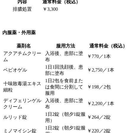
内容
通常料金（税込）
排膿処置
￥3,300
内服薬・外用薬
薬剤名
服用方法
通常料金（税込）
アクアチムクリー
入浴後、患部に塗
￥770／1本
ム
布
1日1回洗顔後、患
ベピオゲル
￥2,750／1本
部に塗布
1日2包を食前また
十味敗毒湯エキス
は食間に分割して
￥198／2包
細粒
服用
ディフェリンゲル
入浴後、患部に塗
￥2,200／1本
クリーム
布
1日2錠（朝夕1錠服
ルリッド錠
￥264／2錠
用）
1日2錠（朝夕1錠服
ミノマイシン錠
￥220／2錠