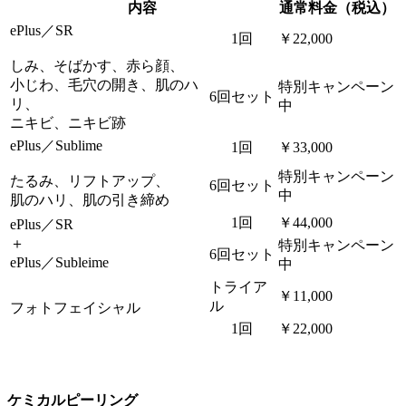
内容
通常料金（税込）
ePlus／SR
1回
￥22,000
しみ、そばかす、赤ら顔、
小じわ、毛穴の開き、肌のハ
特別キャンペーン
6回セット
リ、
中
ニキビ、ニキビ跡
ePlus／Sublime
1回
￥33,000
特別キャンペーン
たるみ、リフトアップ、
6回セット
中
肌のハリ、肌の引き締め
1回
￥44,000
ePlus／SR
＋
特別キャンペーン
6回セット
ePlus／Subleime
中
トライア
￥11,000
ル
フォトフェイシャル
1回
￥22,000
ケミカルピーリング