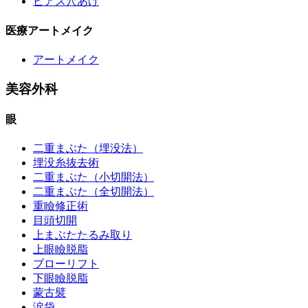
ピアス穴あけ
医療アートメイク
アートメイク
美容外科
眼
二重まぶた（埋没法）
埋没糸抜去術
二重まぶた（小切開法）
二重まぶた（全切開法）
重瞼修正術
目頭切開
上まぶたたるみ取り
上眼瞼脱脂
ブローリフト
下眼瞼脱脂
蒙古襞
涙袋