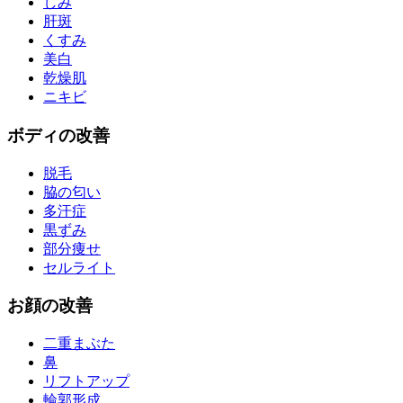
しみ
肝斑
くすみ
美白
乾燥肌
ニキビ
ボディ
の改善
脱毛
脇の匂い
多汗症
黒ずみ
部分痩せ
セルライト
お
顔
の改善
二重まぶた
鼻
リフトアップ
輪郭形成