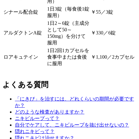
用）
1日3錠（毎食後1錠
シナール配合錠
￥55／3錠
服用）
1日2～6錠（主成分
として50～
アルダクトンA錠
￥330／6錠
150mg）を分けて
服用
1日2回1カプセルを
ロアキュテイン
食事中または食後
￥1,100／2カプセル
に服用
よくある質問
「にきび」を治すには、どれくらいの期間が必要です
か？
どのような検査がありますか？
ニキビループって？
自分でケアして、ニキビループを抜け出せないの？
隠れニキビって？
隠れニキビは治せますか？