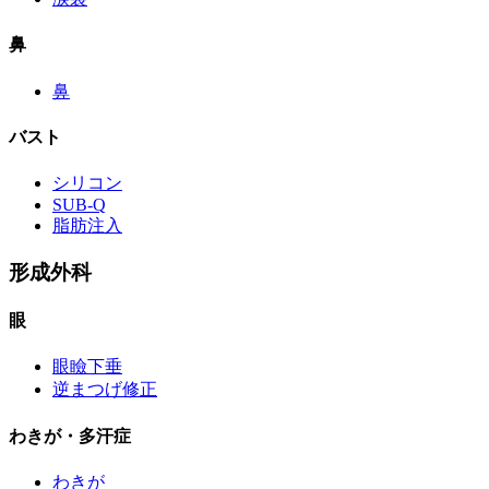
鼻
鼻
バスト
シリコン
SUB-Q
脂肪注入
形成外科
眼
眼瞼下垂
逆まつげ修正
わきが・多汗症
わきが