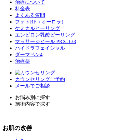
治療について
料金表
よくある質問
フォトRF（オーロラ）
ケミカルピーリング
エンビロン乳酸ピーリング
マッサージピール PRX-T33
ハイドラフェイシャル
ダーマペン4
治療薬
カウンセリングご予約
メールでご相談
お悩み別に探す
施術内容で探す
お
肌
の改善