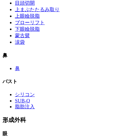
目頭切開
上まぶたたるみ取り
上眼瞼脱脂
ブローリフト
下眼瞼脱脂
蒙古襞
涙袋
鼻
鼻
バスト
シリコン
SUB-Q
脂肪注入
形成外科
眼