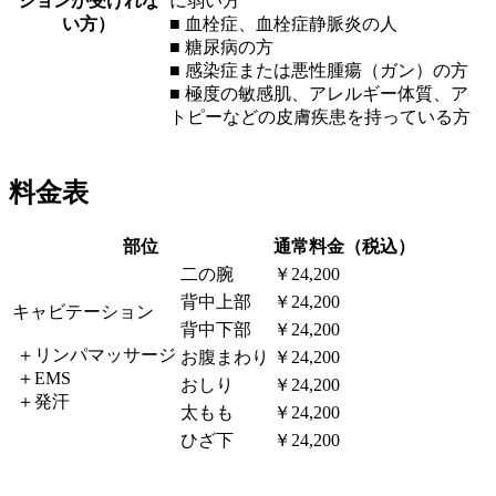
ションが受けれな
に弱い方
い方）
■ 血栓症、血栓症静脈炎の人
■ 糖尿病の方
■ 感染症または悪性腫瘍（ガン）の方
■ 極度の敏感肌、アレルギー体質、ア
トピーなどの皮膚疾患を持っている方
料金表
部位
通常料金（税込）
二の腕
￥24,200
背中上部
￥24,200
キャビテーション
背中下部
￥24,200
＋リンパマッサージ
お腹まわり
￥24,200
＋EMS
おしり
￥24,200
＋発汗
太もも
￥24,200
ひざ下
￥24,200