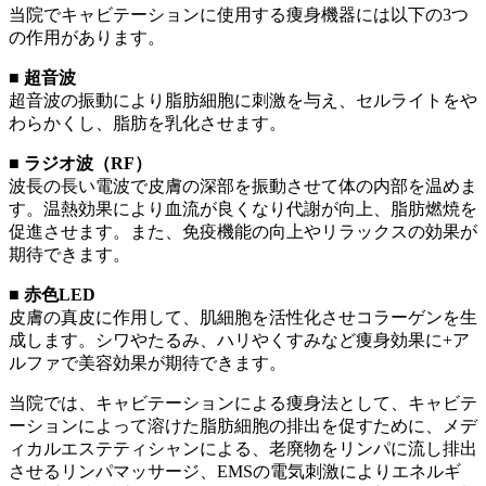
当院でキャビテーションに使用する痩身機器には以下の3つ
の作用があります。
■ 超音波
超音波の振動により脂肪細胞に刺激を与え、セルライトをや
わらかくし、脂肪を乳化させます。
■ ラジオ波（RF）
波長の長い電波で皮膚の深部を振動させて体の内部を温めま
す。温熱効果により血流が良くなり代謝が向上、脂肪燃焼を
促進させます。また、免疫機能の向上やリラックスの効果が
期待できます。
■ 赤色LED
皮膚の真皮に作用して、肌細胞を活性化させコラーゲンを生
成します。シワやたるみ、ハリやくすみなど痩身効果に+ア
ルファで美容効果が期待できます。
当院では、キャビテーションによる痩身法として、キャビテ
ーションによって溶けた脂肪細胞の排出を促すために、メデ
ィカルエステティシャンによる、老廃物をリンパに流し排出
させるリンパマッサージ、EMSの電気刺激によりエネルギ