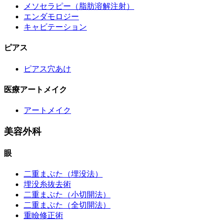
メソセラピー（脂肪溶解注射）
エンダモロジー
キャビテーション
ピアス
ピアス穴あけ
医療アートメイク
アートメイク
美容外科
眼
二重まぶた（埋没法）
埋没糸抜去術
二重まぶた（小切開法）
二重まぶた（全切開法）
重瞼修正術