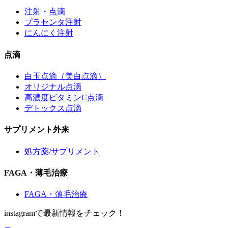
注射・点滴
プラセンタ注射
にんにく注射
点滴
白玉点滴（美白点滴）
オリジナル点滴
高濃度ビタミンC点滴
デトックス点滴
サプリメント外来
処方薬/サプリメント
FAGA・薄毛治療
FAGA・薄毛治療
instagramで最新情報をチェック！