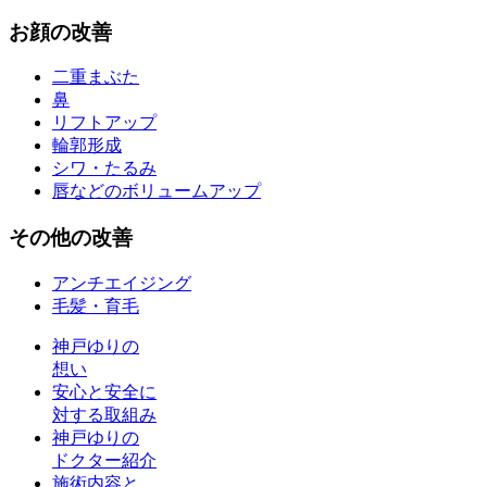
お
顔
の改善
二重まぶた
鼻
リフトアップ
輪郭形成
シワ・たるみ
唇などのボリュームアップ
その他
の改善
アンチエイジング
毛髪・育毛
神戸ゆりの
想い
安心と安全に
対する取組み
神戸ゆりの
ドクター紹介
施術内容と