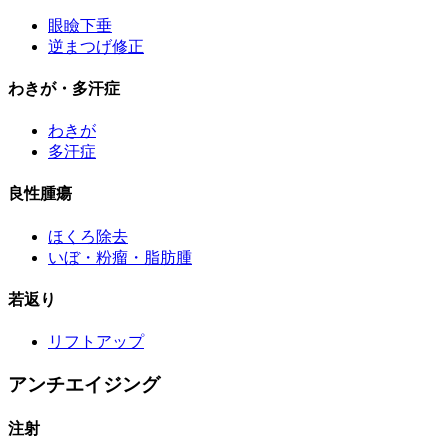
眼瞼下垂
逆まつげ修正
わきが・多汗症
わきが
多汗症
良性腫瘍
ほくろ除去
いぼ・粉瘤・脂肪腫
若返り
リフトアップ
アンチエイジング
注射