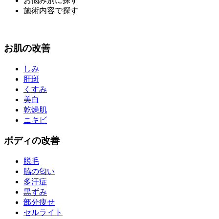
お悩み別に探す
施術内容で探す
お
肌
の改善
しみ
肝斑
くすみ
美白
乾燥肌
ニキビ
ボディ
の改善
脱毛
脇の匂い
多汗症
黒ずみ
部分痩せ
セルライト