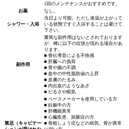
1回のメンテナンスがおすすめです。
お薬
なし。
当日より可能。ただし体温が上がって
シャワー・入浴
いる状態ですぐ入浴することは避けて
下さい。
重篤な副作用はないとされております
が、稀に以下の症状が現れる場合があ
ります。
■ 骨伝導音による不快感
■ 肝臓への負荷
副作用
■ 胃や腸の不調
■ 血中の中性脂肪値の上昇
■ 皮膚のたるみ
■ 内出血のようなあざ
■ だるさや眠気
■ ペースメーカーを使用している方
■ 妊娠中の方
■ 肝機能異常
■ 心臓疾患、頻脈症の方
禁忌（キャビテー
■ 骨粗しょう症などの病気、骨が異常