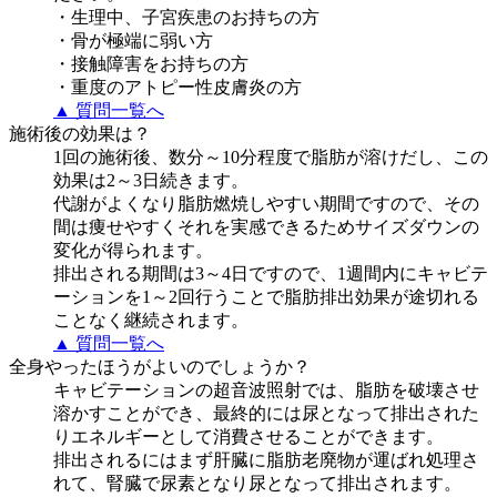
・生理中、子宮疾患のお持ちの方
・骨が極端に弱い方
・接触障害をお持ちの方
・重度のアトピー性皮膚炎の方
▲ 質問一覧へ
施術後の効果は？
1回の施術後、数分～10分程度で脂肪が溶けだし、この
効果は2～3日続きます。
代謝がよくなり脂肪燃焼しやすい期間ですので、その
間は痩せやすくそれを実感できるためサイズダウンの
変化が得られます。
排出される期間は3～4日ですので、1週間内にキャビテ
ーションを1～2回行うことで脂肪排出効果が途切れる
ことなく継続されます。
▲ 質問一覧へ
全身やったほうがよいのでしょうか？
キャビテーションの超音波照射では、脂肪を破壊させ
溶かすことができ、最終的には尿となって排出された
りエネルギーとして消費させることができます。
排出されるにはまず肝臓に脂肪老廃物が運ばれ処理さ
れて、腎臓で尿素となり尿となって排出されます。