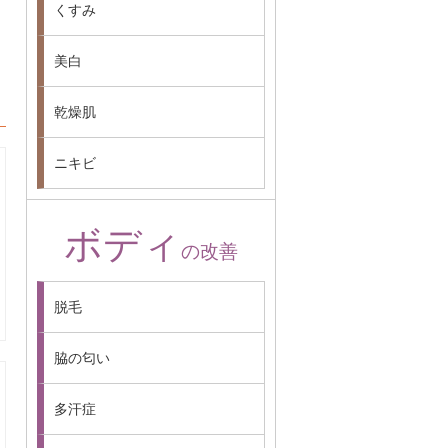
くすみ
美白
乾燥肌
ニキビ
ボディ
の改善
脱毛
脇の匂い
多汗症