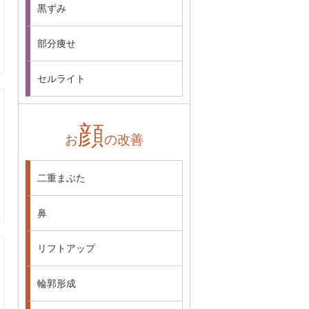
黒ずみ
部分痩せ
セルライト
顔
お
の改善
二重まぶた
鼻
リフトアップ
輪郭形成