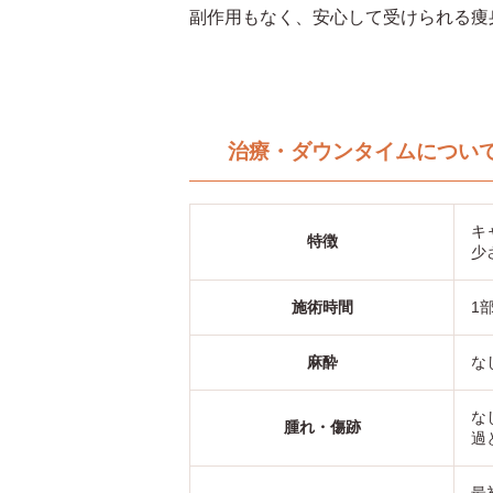
副作用もなく、安心して受けられる痩
治療・ダウンタイムについ
キ
特徴
少
施術時間
1
麻酔
な
な
腫れ・傷跡
過