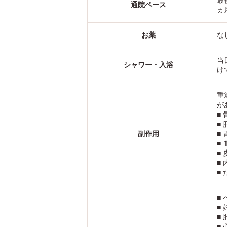
最
通院ペース
ヵ
お薬
な
当
シャワー・入浴
け
重
が
■
■
副作用
■
■
■
■
■
■
■
■
■