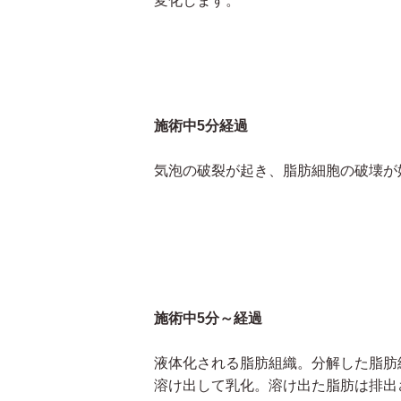
変化します。
施術中5分経過
気泡の破裂が起き、脂肪細胞の破壊が
施術中5分～経過
液体化される脂肪組織。分解した脂肪
溶け出して乳化。溶け出た脂肪は排出