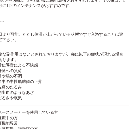
初の4～6回は、1～2週間に1回の施術をおすすめします。その後は、1
月に1回のメンテナンスがおすすめです。
し。
日より可能。ただし体温が上がっている状態ですぐ入浴することは避
て下さい。
篤な副作用はないとされておりますが、稀に以下の症状が現れる場合
あります。
 骨伝導音による不快感
 肝臓への負荷
 胃や腸の不調
 血中の中性脂肪値の上昇
 皮膚のたるみ
 内出血のようなあざ
 だるさや眠気
 ペースメーカーを使用している方
 妊娠中の方
 肝機能異常
 心臓疾患、頻脈症の方