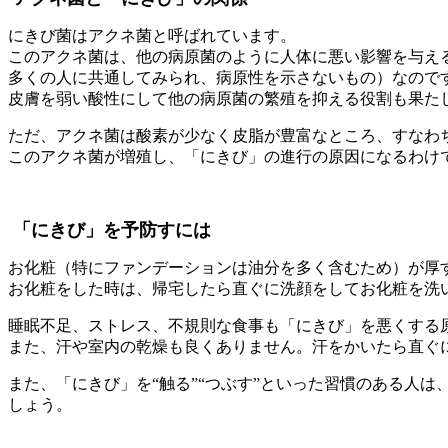
にきび菌はアクネ菌と呼ばれています。
このアクネ菌は、他の病原菌のように人体に悪い影響を与え
多くの人に共通してみられ、病原性を示さないもの）なので
皮膚を弱い酸性にして他の病原菌の繁殖を抑える役割も果た
ただ、アクネ菌は酸素が少なく皮脂が豊富なところ、すなわ
このアクネ菌が増殖し、「にきび」の進行の原因になるわけ
「にきび」を予防すには
お化粧（特にファンデーションは油分を多く含むため）が厚
お化粧をした時は、帰宅したら直ぐに洗顔をしてお化粧を洗
睡眠不足、ストレス、不規則な食事も「にきび」を悪くする
また、汗や室内の乾燥も良くありません。汗をかいたら直ぐ
また、「にきび」を“触る”“つぶす”といった習慣のある人
しょう。