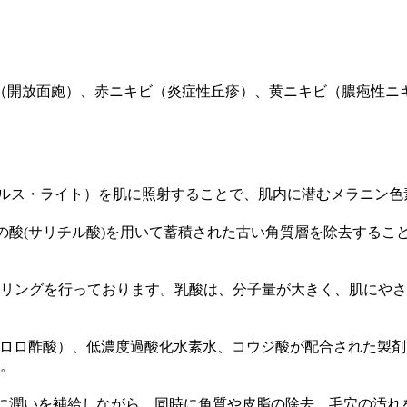
（開放面皰）、赤ニキビ（炎症性丘疹）、黄ニキビ（膿疱性ニ
パルス・ライト）を肌に照射することで、肌内に潜むメラニン
物の酸(サリチル酸)を用いて蓄積された古い角質層を除去する
リングを行っております。乳酸は、分子量が大きく、肌にやさ
（トリクロロ酢酸）、低濃度過酸化水素水、コウジ酸が配合された製
。
肌に潤いを補給しながら、同時に角質や皮脂の除去、毛穴の汚