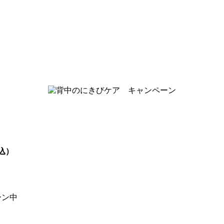
込）
ーン中