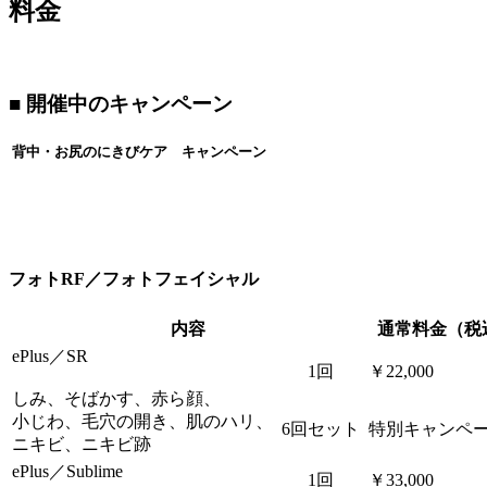
料金
■ 開催中のキャンペーン
背中・お尻のにきびケア キャンペーン
フォトRF／フォトフェイシャル
内容
通常料金（税
ePlus／SR
1回
￥22,000
しみ、そばかす、赤ら顔、
小じわ、毛穴の開き、肌のハリ、
6回セット
特別キャンペ
ニキビ、ニキビ跡
ePlus／Sublime
1回
￥33,000