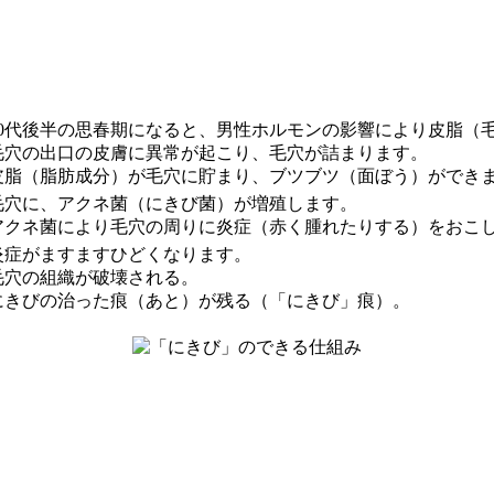
 10代後半の思春期になると、男性ホルモンの影響により皮脂
 毛穴の出口の皮膚に異常が起こり、毛穴が詰まります。
 皮脂（脂肪成分）が毛穴に貯まり、ブツブツ（面ぼう）ができ
 毛穴に、アクネ菌（にきび菌）が増殖します。
 アクネ菌により毛穴の周りに炎症（赤く腫れたりする）をおこ
 炎症がますますひどくなります。
 毛穴の組織が破壊される。
 にきびの治った痕（あと）が残る（「にきび」痕）。