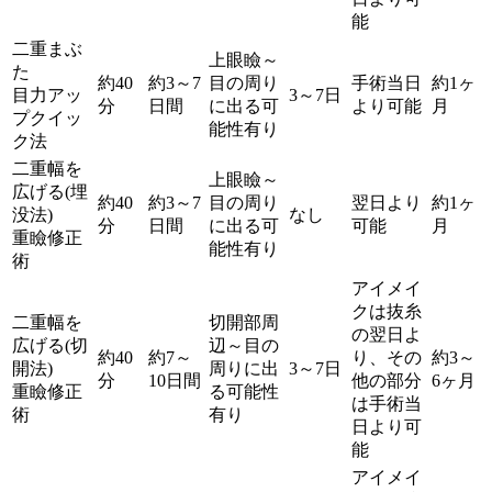
能
二重まぶ
上眼瞼～
た
約40
約3～7
目の周り
手術当日
約1ヶ
目力アッ
3～7日
分
日間
に出る可
より可能
月
プクイッ
能性有り
ク法
二重幅を
上眼瞼～
広げる(埋
約40
約3～7
目の周り
翌日より
約1ヶ
没法)
なし
分
日間
に出る可
可能
月
重瞼修正
能性有り
術
アイメイ
クは抜糸
二重幅を
切開部周
の翌日よ
広げる(切
辺～目の
約40
約7～
り、その
約3～
開法)
周りに出
3～7日
分
10日間
他の部分
6ヶ月
重瞼修正
る可能性
は手術当
術
有り
日より可
能
アイメイ