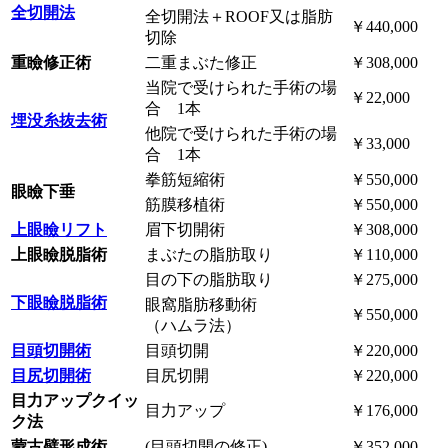
全切開法
全切開法＋ROOF又は脂肪
￥440,000
切除
重瞼修正術
二重まぶた修正
￥308,000
当院で受けられた手術の場
￥22,000
合 1本
埋没糸抜去術
他院で受けられた手術の場
￥33,000
合 1本
拳筋短縮術
￥550,000
眼瞼下垂
筋膜移植術
￥550,000
上眼瞼リフト
眉下切開術
￥308,000
上眼瞼脱脂術
まぶたの脂肪取り
￥110,000
目の下の脂肪取り
￥275,000
下眼瞼脱脂術
眼窩脂肪移動術
￥550,000
（ハムラ法）
目頭切開術
目頭切開
￥220,000
目尻切開術
目尻切開
￥220,000
目力アップクイッ
目力アップ
￥176,000
ク法
蒙古襞形成術
(目頭切開の修正)
￥352,000