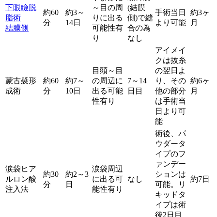
下眼瞼脱
～目の周
(結膜
約60
約3～
手術当日
約3ヶ
脂術
りに出る
側)で縫
分
14日
より可能
月
結膜側
可能性有
合の為
り
なし
アイメイ
クは抜糸
目頭～目
の翌日よ
蒙古襞形
約60
約7～
の周辺に
7～14
り、その
約6ヶ
成術
分
10日
出る可能
日目
他の部分
月
性有り
は手術当
日より可
能
術後、パ
ウダータ
イプのフ
ァンデー
涙袋ヒア
涙袋周辺
約30
約2～3
ションは
ルロン酸
に出る可
なし
約7日
分
日
可能。リ
注入法
能性有り
キッドタ
イプは術
後2日目