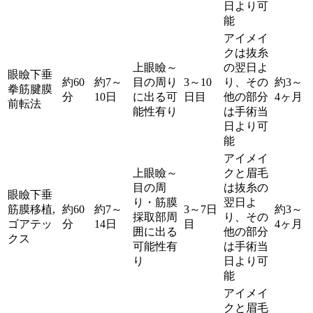
日より可
能
アイメイ
クは抜糸
上眼瞼～
の翌日よ
眼瞼下垂
約60
約7～
目の周り
3～10
り、その
約3～
拳筋腱膜
分
10日
に出る可
日目
他の部分
4ヶ月
前転法
能性有り
は手術当
日より可
能
アイメイ
上眼瞼～
クと眉毛
目の周
は抜糸の
眼瞼下垂
り・筋膜
翌日よ
筋膜移植,
約60
約7～
3～7日
約3～
採取部周
り、その
ゴアテッ
分
14日
目
4ヶ月
囲に出る
他の部分
クス
可能性有
は手術当
り
日より可
能
アイメイ
クと眉毛