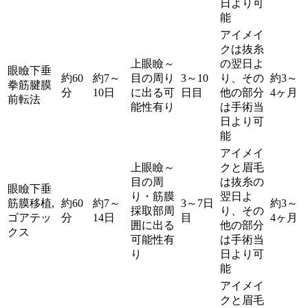
日より可
能
アイメイ
クは抜糸
上眼瞼～
の翌日よ
眼瞼下垂
約60
約7～
目の周り
3～10
り、その
約3～
拳筋腱膜
分
10日
に出る可
日目
他の部分
4ヶ月
前転法
能性有り
は手術当
日より可
能
アイメイ
上眼瞼～
クと眉毛
目の周
は抜糸の
眼瞼下垂
り・筋膜
翌日よ
筋膜移植,
約60
約7～
3～7日
約3～
採取部周
り、その
ゴアテッ
分
14日
目
4ヶ月
囲に出る
他の部分
クス
可能性有
は手術当
り
日より可
能
アイメイ
クと眉毛