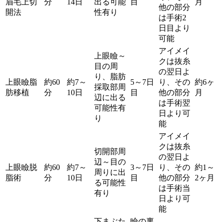
眉毛上切
分
14日
出る可能
目
月
他の部分
開法
性有り
は手術2
日目より
可能
アイメイ
上眼瞼～
クは抜糸
目の周
の翌日よ
り、脂肪
上眼瞼脂
約60
約7～
5～7日
り、その
約6ヶ
採取部周
肪移植
分
10日
目
他の部分
月
辺に出る
は手術翌
可能性有
日より可
り
能
アイメイ
クは抜糸
切開部周
の翌日よ
辺～目の
上眼瞼脱
約60
約7～
3～7日
り、その
約1～
周りに出
脂術
分
10日
目
他の部分
2ヶ月
る可能性
は手術当
有り
日より可
能
下まぶた
瞼の裏