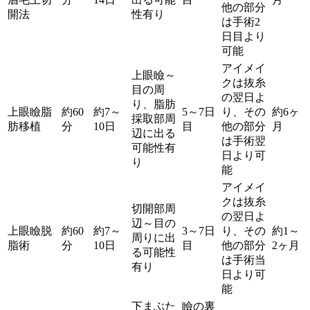
他の部分
開法
性有り
は手術2
日目より
可能
アイメイ
上眼瞼～
クは抜糸
目の周
の翌日よ
り、脂肪
上眼瞼脂
約60
約7～
5～7日
り、その
約6ヶ
採取部周
肪移植
分
10日
目
他の部分
月
辺に出る
は手術翌
可能性有
日より可
り
能
アイメイ
クは抜糸
切開部周
の翌日よ
辺～目の
上眼瞼脱
約60
約7～
3～7日
り、その
約1～
周りに出
脂術
分
10日
目
他の部分
2ヶ月
る可能性
は手術当
有り
日より可
能
下まぶた
瞼の裏