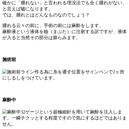
確かに「腫れない」と言われる埋没法でも全く腫れがない、
と言えば嘘になります。
では、腫れとはどんなものなのでしょう？
腫れる云々の前に、手術の前には麻酔をします。
麻酔液という液体を瞼（まぶた）に注射する訳ですが、液体
が入ると当然その部分は膨らみます。
施術前
ライン作る為に糸を通す位置をサインペンで2ヶ所
にしるしをつけています。
麻酔中
32ゲージという超極細針を用いて麻酔を注入しま
す。一瞬チクッとする程度ですので気にするほどではありま
せん。