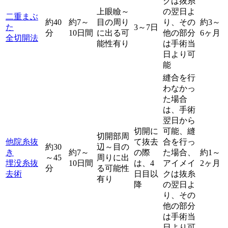
クは抜糸
上眼瞼～
の翌日よ
二重まぶ
約40
約7～
目の周り
り、その
約3～
た
3～7日
分
10日間
に出る可
他の部分
6ヶ月
全切開法
能性有り
は手術当
日より可
能
縫合を行
わなかっ
た場合
は、手術
翌日から
切開に
可能、縫
切開部周
他院糸抜
て抜去
合を行っ
約30
辺～目の
き
約7～
の際
た場合、
約1～
～45
周りに出
埋没糸抜
10日間
は、4
アイメイ
2ヶ月
分
る可能性
去術
日目以
クは抜糸
有り
降
の翌日よ
り、その
他の部分
は手術当
日より可