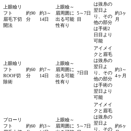
は抜糸の
上眼瞼リ
上眼瞼～
翌日よ
フト
約90
約3～
眉周囲に
5～7日
約3ヶ
り、その
眉毛下切
分
14日
出る可能
目
月
他の部分
開法
性有り
は手術2
日目より
可能
アイメイ
クと眉毛
は抜糸の
上眼瞼リ
上眼瞼～
翌日よ
フト
約60
約7～
眉周囲に
約3～
7日目
り、その
ROOF切
分
14日
出る可能
4ヶ月
他の部分
除術
性有り
は手術の
翌日より
可能
アイメイ
クと眉毛
は抜糸の
ブローリ
上眼瞼～
翌日よ
フト
約60
約3～
眉周囲に
5～7日
約6ヶ
り、その