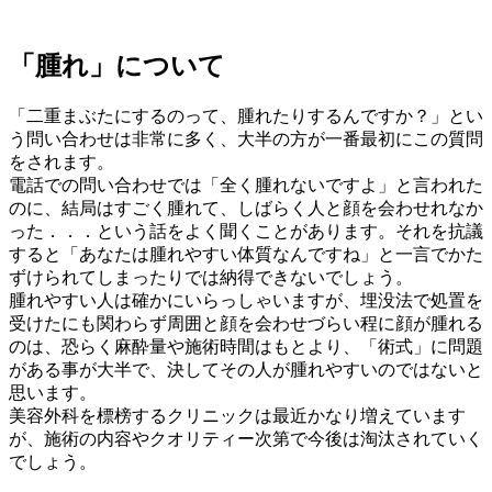
「腫れ」について
「二重まぶたにするのって、腫れたりするんですか？」とい
う問い合わせは非常に多く、大半の方が一番最初にこの質問
をされます。
電話での問い合わせでは「全く腫れないですよ」と言われた
のに、結局はすごく腫れて、しばらく人と顔を会わせれなか
った．．．という話をよく聞くことがあります。それを抗議
すると「あなたは腫れやすい体質なんですね」と一言でかた
ずけられてしまったりでは納得できないでしょう。
腫れやすい人は確かにいらっしゃいますが、埋没法で処置を
受けたにも関わらず周囲と顔を会わせづらい程に顔が腫れる
のは、恐らく麻酔量や施術時間はもとより、「術式」に問題
がある事が大半で、決してその人が腫れやすいのではないと
思います。
美容外科を標榜するクリニックは最近かなり増えています
が、施術の内容やクオリティー次第で今後は淘汰されていく
でしょう。