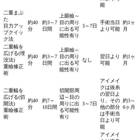
能
二重まぶ
上眼瞼～
た
約40
約3～7
目の周り
手術当日
約1ヶ
目力アッ
3～7日
分
日間
に出る可
より可能
月
プクイッ
能性有り
ク法
二重幅を
上眼瞼～
広げる(埋
約40
約3～7
目の周り
翌日より
約1ヶ
没法)
なし
分
日間
に出る可
可能
月
重瞼修正
能性有り
術
アイメイ
クは抜糸
二重幅を
切開部周
の翌日よ
広げる(切
辺～目の
約40
約7～
り、その
約3～
開法)
周りに出
3～7日
分
10日間
他の部分
6ヶ月
重瞼修正
る可能性
は手術当
術
有り
日より可
能
アイメイ