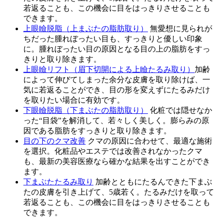
若返ることも、この機会に目をはっきりさせることも
できます。
上眼瞼脱脂（上まぶたの脂肪取り）
無愛想に見られが
ちだった腫れぼったい目も、すっきりと優しい印象
に。腫れぼったい目の原因となる目の上の脂肪をすっ
きりと取り除きます。
上眼瞼リフト（眉下切開による上瞼たるみ取り）
加齢
によって伸びてしまった余分な皮膚を取り除けば、一
気に若返ることができ、目の形を変えずにたるみだけ
を取りたい場合に有効です。
下眼瞼脱脂（下まぶたの脂肪取り）
化粧では隠せなか
った“目袋”を解消して、若々しく美しく。膨らみの原
因である脂肪をすっきりと取り除きます。
目の下のクマ改善
クマの原因に合わせて、最適な施術
を選択。化粧品やエステでは改善されなかったクマ
も、最新の美容医療なら確かな結果を出すことができ
ます。
下まぶたたるみ取り
加齢とともにたるんできた下まぶ
たの皮膚を引き上げて、5歳若く。たるみだけを取って
若返ることも、この機会に目をはっきりさせることも
できます。