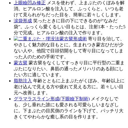
上眼瞼凹み修正
メスを使わず、上まぶたのくぼみを解
消。ヒアルロン酸を注入して、ふっくらと。いつも老
けて見られがちだった目を、簡単に若々しくします。
涙袋形成
笑ったときに目の下にできるのが“なみだ
袋”。ふっくら愛くるしい目もとは、注射1本・たった5
分で完成。ヒアルロン酸の注入で作ります。
蒙古襞形成術
寄り目を治して、
やさしく魅力的な目もとに。生まれつき蒙古ひだが少
ない人や、他院で目頭切開をして寄り目になってしま
った人のための手術です。
蒙古襞
蒙古襞をなくしてすっきり目に平行型の二重ま
ぶたになりたい、鼻筋の通ったメリハリのある顔にし
たい方に適しています。
脂肪注入
年齢とともに上まぶたがくぼみ、年齢以上に
老け込んで見える方や疲れて見える方に。若々しい目
元へ改善します。
グラマラスライン形成(下眼瞼下制術)
メイクなしで
も、少し垂れた誰にも愛される可愛らしいまなざし
に。下まぶたの目尻側のラインを下げて、パッチリ大
きくてやわらかな癒し系の目を作ります。