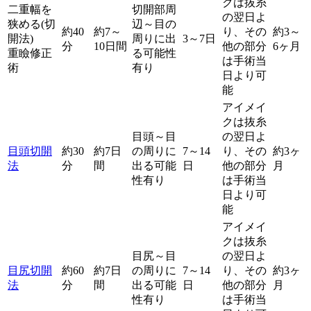
クは抜糸
二重幅を
切開部周
の翌日よ
狭める(切
辺～目の
約40
約7～
り、その
約3～
開法)
周りに出
3～7日
分
10日間
他の部分
6ヶ月
重瞼修正
る可能性
は手術当
術
有り
日より可
能
アイメイ
クは抜糸
目頭～目
の翌日よ
目頭切開
約30
約7日
の周りに
7～14
り、その
約3ヶ
法
分
間
出る可能
日
他の部分
月
性有り
は手術当
日より可
能
アイメイ
クは抜糸
目尻～目
の翌日よ
目尻切開
約60
約7日
の周りに
7～14
り、その
約3ヶ
法
分
間
出る可能
日
他の部分
月
性有り
は手術当