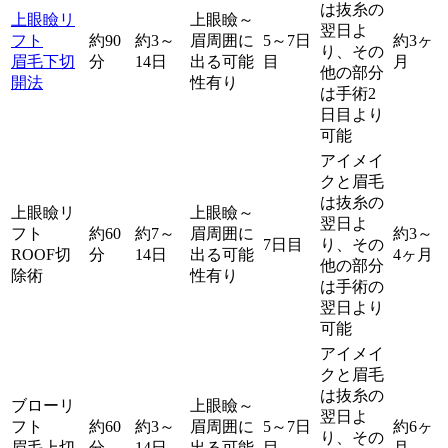
は抜糸の
上眼瞼リ
上眼瞼～
翌日よ
フト
約90
約3～
眉周囲に
5～7日
約3ヶ
り、その
眉毛下切
分
14日
出る可能
目
月
他の部分
開法
性有り
は手術2
日目より
可能
アイメイ
クと眉毛
は抜糸の
上眼瞼リ
上眼瞼～
翌日よ
フト
約60
約7～
眉周囲に
約3～
7日目
り、その
ROOF切
分
14日
出る可能
4ヶ月
他の部分
除術
性有り
は手術の
翌日より
可能
アイメイ
クと眉毛
は抜糸の
ブローリ
上眼瞼～
翌日よ
フト
約60
約3～
眉周囲に
5～7日
約6ヶ
り、その
眉毛上切
分
14日
出る可能
目
月