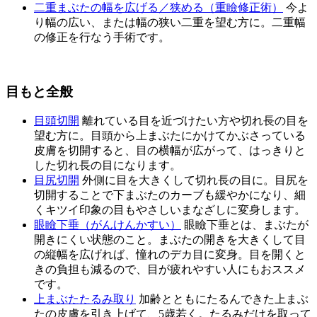
二重まぶたの幅を広げる／狭める（重瞼修正術）
今よ
り幅の広い、または幅の狭い二重を望む方に。二重幅
の修正を行なう手術です。
目もと全般
目頭切開
離れている目を近づけたい方や切れ長の目を
望む方に。目頭から上まぶたにかけてかぶさっている
皮膚を切開すると、目の横幅が広がって、はっきりと
した切れ長の目になります。
目尻切開
外側に目を大きくして切れ長の目に。目尻を
切開することで下まぶたのカーブも緩やかになり、細
くキツイ印象の目もやさしいまなざしに変身します。
眼瞼下垂（がんけんかすい）
眼瞼下垂とは、まぶたが
開きにくい状態のこと。まぶたの開きを大きくして目
の縦幅を広げれば、憧れのデカ目に変身。目を開くと
きの負担も減るので、目が疲れやすい人にもおススメ
です。
上まぶたたるみ取り
加齢とともにたるんできた上まぶ
たの皮膚を引き上げて、5歳若く。たるみだけを取って