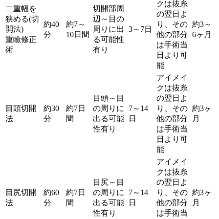
クは抜糸
二重幅を
切開部周
の翌日よ
狭める(切
辺～目の
約40
約7～
り、その
約3～
開法)
周りに出
3～7日
分
10日間
他の部分
6ヶ月
重瞼修正
る可能性
は手術当
術
有り
日より可
能
アイメイ
クは抜糸
目頭～目
の翌日よ
目頭切開
約30
約7日
の周りに
7～14
り、その
約3ヶ
法
分
間
出る可能
日
他の部分
月
性有り
は手術当
日より可
能
アイメイ
クは抜糸
目尻～目
の翌日よ
目尻切開
約60
約7日
の周りに
7～14
り、その
約3ヶ
法
分
間
出る可能
日
他の部分
月
性有り
は手術当