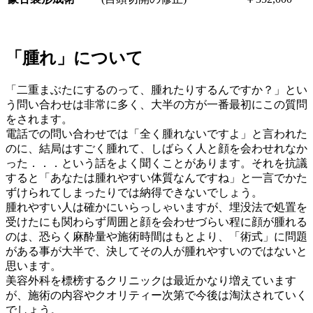
「腫れ」について
「二重まぶたにするのって、腫れたりするんですか？」とい
う問い合わせは非常に多く、大半の方が一番最初にこの質問
をされます。
電話での問い合わせでは「全く腫れないですよ」と言われた
のに、結局はすごく腫れて、しばらく人と顔を会わせれなか
った．．．という話をよく聞くことがあります。それを抗議
すると「あなたは腫れやすい体質なんですね」と一言でかた
ずけられてしまったりでは納得できないでしょう。
腫れやすい人は確かにいらっしゃいますが、埋没法で処置を
受けたにも関わらず周囲と顔を会わせづらい程に顔が腫れる
のは、恐らく麻酔量や施術時間はもとより、「術式」に問題
がある事が大半で、決してその人が腫れやすいのではないと
思います。
美容外科を標榜するクリニックは最近かなり増えています
が、施術の内容やクオリティー次第で今後は淘汰されていく
でしょう。