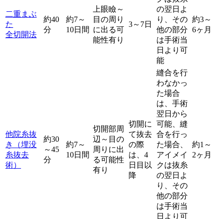
上眼瞼～
の翌日よ
二重まぶ
約40
約7～
目の周り
り、その
約3～
た
3～7日
分
10日間
に出る可
他の部分
6ヶ月
全切開法
能性有り
は手術当
日より可
能
縫合を行
わなかっ
た場合
は、手術
翌日から
切開に
可能、縫
切開部周
他院糸抜
て抜去
合を行っ
約30
辺～目の
き（埋没
約7～
の際
た場合、
約1～
～45
周りに出
糸抜去
10日間
は、4
アイメイ
2ヶ月
分
る可能性
術）
日目以
クは抜糸
有り
降
の翌日よ
り、その
他の部分
は手術当
日より可