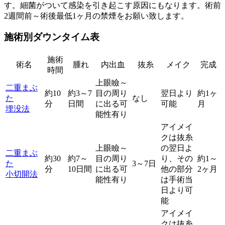
す。細菌がついて感染を引き起こす原因にもなります。術前
2週間前～術後最低1ヶ月の禁煙をお願い致します。
施術別ダウンタイム表
施術
術名
腫れ
内出血
抜糸
メイク
完成
時間
上眼瞼～
二重まぶ
約10
約3～7
目の周り
翌日より
約1ヶ
た
なし
分
日間
に出る可
可能
月
埋没法
能性有り
アイメイ
クは抜糸
上眼瞼～
の翌日よ
二重まぶ
約30
約7～
目の周り
り、その
約1～
た
3～7日
分
10日間
に出る可
他の部分
2ヶ月
小切開法
能性有り
は手術当
日より可
能
アイメイ
クは抜糸