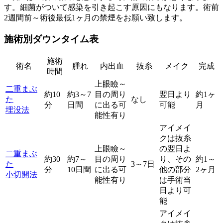
す。細菌がついて感染を引き起こす原因にもなります。術前
2週間前～術後最低1ヶ月の禁煙をお願い致します。
施術別ダウンタイム表
施術
術名
腫れ
内出血
抜糸
メイク
完成
時間
上眼瞼～
二重まぶ
約10
約3～7
目の周り
翌日より
約1ヶ
た
なし
分
日間
に出る可
可能
月
埋没法
能性有り
アイメイ
クは抜糸
上眼瞼～
の翌日よ
二重まぶ
約30
約7～
目の周り
り、その
約1～
た
3～7日
分
10日間
に出る可
他の部分
2ヶ月
小切開法
能性有り
は手術当
日より可
能
アイメイ