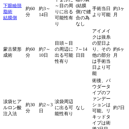
下眼瞼脱
～目の周
(結膜
約60
約3～
手術当日
約3ヶ
脂術
りに出る
側)で縫
分
14日
より可能
月
結膜側
可能性有
合の為
り
なし
アイメイ
クは抜糸
目頭～目
の翌日よ
蒙古襞形
約60
約7～
の周辺に
7～14
り、その
約6ヶ
成術
分
10日
出る可能
日目
他の部分
月
性有り
は手術当
日より可
能
術後、パ
ウダータ
イプのフ
ァンデー
涙袋ヒア
涙袋周辺
約30
約2～3
ションは
ルロン酸
に出る可
なし
約7日
分
日
可能。リ
注入法
能性有り
キッドタ
イプは術
後2日目