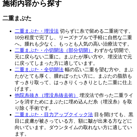
施術内容から探す
二重まぶた
二重まぶた・埋没法
切らずに糸で留める二重術です。
10分程度で完了し、リーズナブルで手軽に自然な二重
へ。腫れも少なく、もっとも人気の高い治療法です。
二重まぶた・小切開法（部分切開）
わずかな切開で、
元に戻らない二重に。まぶたが厚い方や、埋没法で元
に戻ってしまった方に適しています。
二重まぶた・全切開法
幅の広い二重を望む方や、まぶ
たがとても厚く、腫れぼったい方に。まぶたの脂肪も
すっきり取って、はっきりくっきりとした二重に仕上
げます。
他院糸抜き（埋没糸抜去術）
埋没法で作った二重ライ
ンを消すためにまぶたに埋め込んだ糸（埋没糸）を取
り除く手術です。
二重まぶた・目力アップクイック法
目を開けても、黒
目に皮膚が被さっている方、額に皺が出来る方などに
向いています。ダウンタイムの取れない方に適してい
ます。