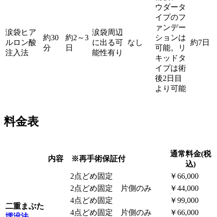
ウダータ
イプのフ
ァンデー
涙袋ヒア
涙袋周辺
約30
約2～3
ションは
ルロン酸
に出る可
なし
約7日
分
日
可能。リ
注入法
能性有り
キッドタ
イプは術
後2日目
より可能
料金表
通常料金(税
内容 ※再手術保証付
込)
2点どめ固定
￥66,000
2点どめ固定 片側のみ
￥44,000
4点どめ固定
￥99,000
二重まぶた
4点どめ固定 片側のみ
￥66,000
埋没法