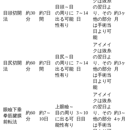
クは抜糸
目頭～目
の翌日よ
目頭切開
約30
約7日
の周りに
7～14
り、その
約3ヶ
法
分
間
出る可能
日
他の部分
月
性有り
は手術当
日より可
能
アイメイ
クは抜糸
目尻～目
の翌日よ
目尻切開
約60
約7日
の周りに
7～14
り、その
約3ヶ
法
分
間
出る可能
日
他の部分
月
性有り
は手術当
日より可
能
アイメイ
クは抜糸
上眼瞼～
の翌日よ
眼瞼下垂
約60
約7～
目の周り
3～10
り、その
約3～
拳筋腱膜
分
10日
に出る可
日目
他の部分
4ヶ月
前転法
能性有り
は手術当