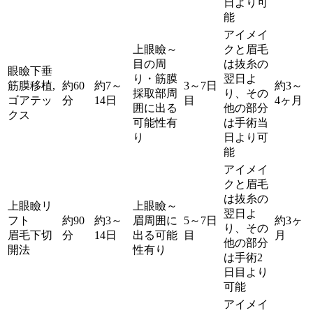
日より可
能
アイメイ
上眼瞼～
クと眉毛
目の周
は抜糸の
眼瞼下垂
り・筋膜
翌日よ
筋膜移植,
約60
約7～
3～7日
約3～
採取部周
り、その
ゴアテッ
分
14日
目
4ヶ月
囲に出る
他の部分
クス
可能性有
は手術当
り
日より可
能
アイメイ
クと眉毛
は抜糸の
上眼瞼リ
上眼瞼～
翌日よ
フト
約90
約3～
眉周囲に
5～7日
約3ヶ
り、その
眉毛下切
分
14日
出る可能
目
月
他の部分
開法
性有り
は手術2
日目より
可能
アイメイ