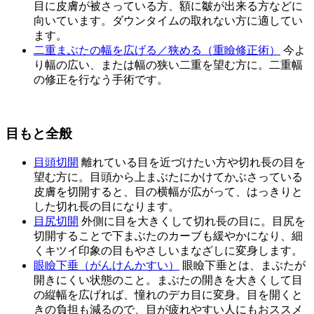
目に皮膚が被さっている方、額に皺が出来る方などに
向いています。ダウンタイムの取れない方に適してい
ます。
二重まぶたの幅を広げる／狭める（重瞼修正術）
今よ
り幅の広い、または幅の狭い二重を望む方に。二重幅
の修正を行なう手術です。
目もと全般
目頭切開
離れている目を近づけたい方や切れ長の目を
望む方に。目頭から上まぶたにかけてかぶさっている
皮膚を切開すると、目の横幅が広がって、はっきりと
した切れ長の目になります。
目尻切開
外側に目を大きくして切れ長の目に。目尻を
切開することで下まぶたのカーブも緩やかになり、細
くキツイ印象の目もやさしいまなざしに変身します。
眼瞼下垂（がんけんかすい）
眼瞼下垂とは、まぶたが
開きにくい状態のこと。まぶたの開きを大きくして目
の縦幅を広げれば、憧れのデカ目に変身。目を開くと
きの負担も減るので、目が疲れやすい人にもおススメ