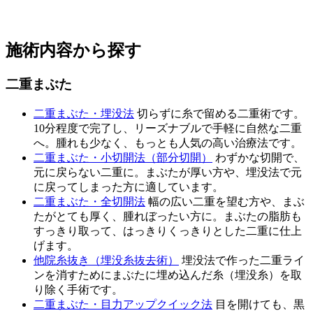
施術内容から探す
二重まぶた
二重まぶた・埋没法
切らずに糸で留める二重術です。
10分程度で完了し、リーズナブルで手軽に自然な二重
へ。腫れも少なく、もっとも人気の高い治療法です。
二重まぶた・小切開法（部分切開）
わずかな切開で、
元に戻らない二重に。まぶたが厚い方や、埋没法で元
に戻ってしまった方に適しています。
二重まぶた・全切開法
幅の広い二重を望む方や、まぶ
たがとても厚く、腫れぼったい方に。まぶたの脂肪も
すっきり取って、はっきりくっきりとした二重に仕上
げます。
他院糸抜き（埋没糸抜去術）
埋没法で作った二重ライ
ンを消すためにまぶたに埋め込んだ糸（埋没糸）を取
り除く手術です。
二重まぶた・目力アップクイック法
目を開けても、黒