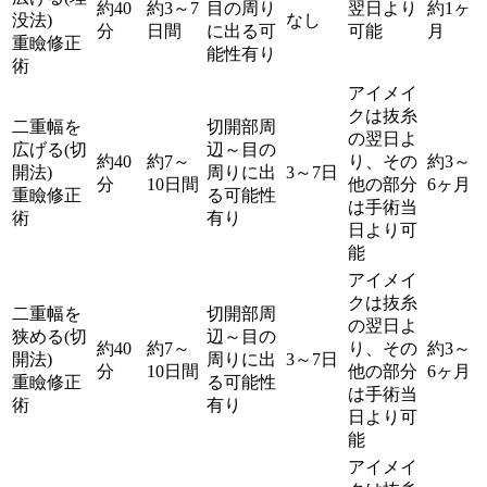
約40
約3～7
目の周り
翌日より
約1ヶ
没法)
なし
分
日間
に出る可
可能
月
重瞼修正
能性有り
術
アイメイ
クは抜糸
二重幅を
切開部周
の翌日よ
広げる(切
辺～目の
約40
約7～
り、その
約3～
開法)
周りに出
3～7日
分
10日間
他の部分
6ヶ月
重瞼修正
る可能性
は手術当
術
有り
日より可
能
アイメイ
クは抜糸
二重幅を
切開部周
の翌日よ
狭める(切
辺～目の
約40
約7～
り、その
約3～
開法)
周りに出
3～7日
分
10日間
他の部分
6ヶ月
重瞼修正
る可能性
は手術当
術
有り
日より可
能
アイメイ