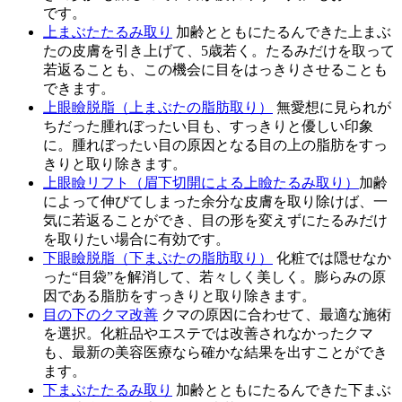
です。
上まぶたたるみ取り
加齢とともにたるんできた上まぶ
たの皮膚を引き上げて、5歳若く。たるみだけを取って
若返ることも、この機会に目をはっきりさせることも
できます。
上眼瞼脱脂（上まぶたの脂肪取り）
無愛想に見られが
ちだった腫れぼったい目も、すっきりと優しい印象
に。腫れぼったい目の原因となる目の上の脂肪をすっ
きりと取り除きます。
上眼瞼リフト（眉下切開による上瞼たるみ取り）
加齢
によって伸びてしまった余分な皮膚を取り除けば、一
気に若返ることができ、目の形を変えずにたるみだけ
を取りたい場合に有効です。
下眼瞼脱脂（下まぶたの脂肪取り）
化粧では隠せなか
った“目袋”を解消して、若々しく美しく。膨らみの原
因である脂肪をすっきりと取り除きます。
目の下のクマ改善
クマの原因に合わせて、最適な施術
を選択。化粧品やエステでは改善されなかったクマ
も、最新の美容医療なら確かな結果を出すことができ
ます。
下まぶたたるみ取り
加齢とともにたるんできた下まぶ