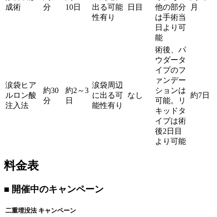
成術
分
10日
出る可能
日目
他の部分
月
性有り
は手術当
日より可
能
術後、パ
ウダータ
イプのフ
ァンデー
涙袋ヒア
涙袋周辺
約30
約2～3
ションは
ルロン酸
に出る可
なし
約7日
分
日
可能。リ
注入法
能性有り
キッドタ
イプは術
後2日目
より可能
料金表
■ 開催中のキャンペーン
二重埋没法 キャンペーン