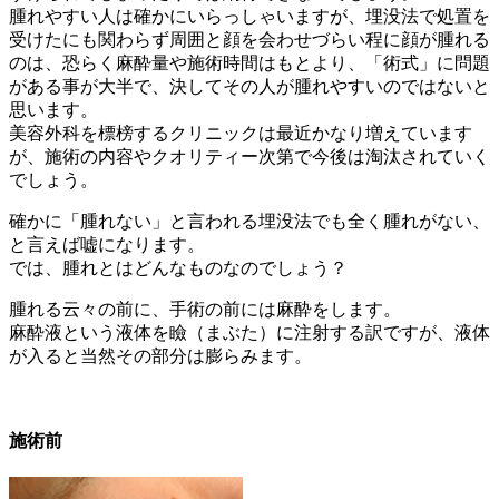
腫れやすい人は確かにいらっしゃいますが、埋没法で処置を
受けたにも関わらず周囲と顔を会わせづらい程に顔が腫れる
のは、恐らく麻酔量や施術時間はもとより、「術式」に問題
がある事が大半で、決してその人が腫れやすいのではないと
思います。
美容外科を標榜するクリニックは最近かなり増えています
が、施術の内容やクオリティー次第で今後は淘汰されていく
でしょう。
確かに「腫れない」と言われる埋没法でも全く腫れがない、
と言えば嘘になります。
では、腫れとはどんなものなのでしょう？
腫れる云々の前に、手術の前には麻酔をします。
麻酔液という液体を瞼（まぶた）に注射する訳ですが、液体
が入ると当然その部分は膨らみます。
施術前