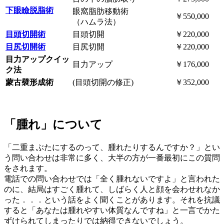
下眼瞼脱脂術
眼窩脂肪移動術
￥550,000
（ハムラ法）
目頭切開術
目頭切開
￥220,000
目尻切開術
目尻切開
￥220,000
目力アップクイッ
目力アップ
￥176,000
ク法
蒙古襞形成術
(目頭切開の修正)
￥352,000
「腫れ」について
「二重まぶたにするのって、腫れたりするんですか？」とい
う問い合わせは非常に多く、大半の方が一番最初にこの質問
をされます。
電話での問い合わせでは「全く腫れないですよ」と言われた
のに、結局はすごく腫れて、しばらく人と顔を会わせれなか
った．．．という話をよく聞くことがあります。それを抗議
すると「あなたは腫れやすい体質なんですね」と一言でかた
ずけられてしまったりでは納得できないでしょう。