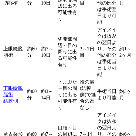
肪移植
分
10日
目
他の部分
月
辺に出る
は手術翌
可能性有
日より可
り
能
アイメイ
クは抜糸
切開部周
の翌日よ
辺～目の
上眼瞼脱
約60
約7～
3～7日
り、その
約1～
周りに出
脂術
分
10日
目
他の部分
2ヶ月
る可能性
は手術当
有り
日より可
能
下まぶた
瞼の裏
下眼瞼脱
～目の周
(結膜
約60
約3～
手術当日
約3ヶ
脂術
りに出る
側)で縫
分
14日
より可能
月
結膜側
可能性有
合の為
り
なし
アイメイ
クは抜糸
目頭～目
の翌日よ
蒙古襞形
約60
約7～
の周辺に
7～14
り、その
約6ヶ