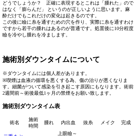
どうでしょうか？ 正確に表現するとこれは「腫れた」ので
はなく「膨らんだ」 というのが正しいように思います。麻
酔だけでもこれだけの変化は起きるのです。
この後に瞼に糸を通すための穴を作り、実際に糸を通すわけ
ですから若干の腫れはあるのが普通です。処置後に10分程度
瞼を冷やし腫れを冷まします。
施術別ダウンタイムについて
※ダウンタイムには個人差があります。
※喫煙は血液の循環を悪くする為、傷の治りが悪くなりま
す。細菌がついて感染を引き起こす原因にもなります。術前
2週間前～術後最低1ヶ月の禁煙をお願い致します。
施術別ダウンタイム表
施術
術名
腫れ
内出血
抜糸
メイク
完成
時間
上眼瞼～