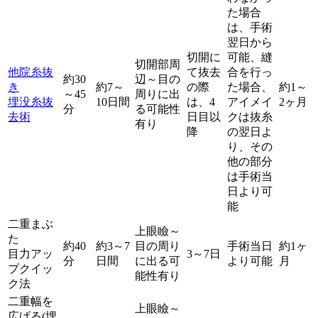
た場合
は、手術
翌日から
切開に
可能、縫
切開部周
他院糸抜
て抜去
合を行っ
約30
辺～目の
き
約7～
の際
た場合、
約1～
～45
周りに出
埋没糸抜
10日間
は、4
アイメイ
2ヶ月
分
る可能性
去術
日目以
クは抜糸
有り
降
の翌日よ
り、その
他の部分
は手術当
日より可
能
二重まぶ
上眼瞼～
た
約40
約3～7
目の周り
手術当日
約1ヶ
目力アッ
3～7日
分
日間
に出る可
より可能
月
プクイッ
能性有り
ク法
二重幅を
上眼瞼～
広げる(埋