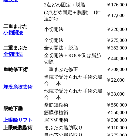
2点どめ固定＋脱脂
￥176,000
(2点どめ固定＋脱脂) 1針
￥17,600
追加毎
二重まぶた
小切開法
￥220,000
小切開法
全切開法
￥275,000
二重まぶた
全切開法＋脱脂
￥352,000
全切開法
全切開法＋ROOF又は脂肪
￥440,000
切除
重瞼修正術
二重まぶた修正
￥308,000
当院で受けられた手術の場
￥22,000
合 1本
埋没糸抜去術
他院で受けられた手術の場
￥33,000
合 1本
拳筋短縮術
￥550,000
眼瞼下垂
筋膜移植術
￥550,000
上眼瞼リフト
眉下切開術
￥308,000
上眼瞼脱脂術
まぶたの脂肪取り
￥110,000
目の下の脂肪取り
￥275,000