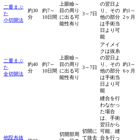
上眼瞼～
の翌日よ
二重まぶ
約30
約7～
目の周り
り、その
約1～
た
3～7日
分
10日間
に出る可
他の部分
2ヶ月
小切開法
能性有り
は手術当
日より可
能
アイメイ
クは抜糸
上眼瞼～
の翌日よ
二重まぶ
約40
約7～
目の周り
り、その
約3～
た
3～7日
分
10日間
に出る可
他の部分
6ヶ月
全切開法
能性有り
は手術当
日より可
能
縫合を行
わなかっ
た場合
は、手術
翌日から
切開に
可能、縫
切開部周
他院糸抜
て抜去
合を行っ