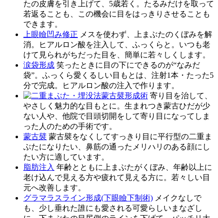
たの皮膚を引き上げて、5歳若く。たるみだけを取って
若返ることも、この機会に目をはっきりさせることも
できます。
上眼瞼凹み修正
メスを使わず、上まぶたのくぼみを解
消。ヒアルロン酸を注入して、ふっくらと。いつも老
けて見られがちだった目を、簡単に若々しくします。
涙袋形成
笑ったときに目の下にできるのが“なみだ
袋”。ふっくら愛くるしい目もとは、注射1本・たった5
分で完成。ヒアルロン酸の注入で作ります。
蒙古襞形成術
寄り目を治して、
やさしく魅力的な目もとに。生まれつき蒙古ひだが少
ない人や、他院で目頭切開をして寄り目になってしま
った人のための手術です。
蒙古襞
蒙古襞をなくしてすっきり目に平行型の二重ま
ぶたになりたい、鼻筋の通ったメリハリのある顔にし
たい方に適しています。
脂肪注入
年齢とともに上まぶたがくぼみ、年齢以上に
老け込んで見える方や疲れて見える方に。若々しい目
元へ改善します。
グラマラスライン形成(下眼瞼下制術)
メイクなしで
も、少し垂れた誰にも愛される可愛らしいまなざし