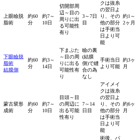
クは抜糸
切開部周
の翌日よ
辺～目の
上眼瞼脱
約60
約7～
3～7日
り、その
約1～
周りに出
脂術
分
10日
目
他の部分
2ヶ月
る可能性
は手術当
有り
日より可
能
下まぶた
瞼の裏
下眼瞼脱
～目の周
(結膜
約60
約3～
手術当日
約3ヶ
脂術
りに出る
側)で縫
分
14日
より可能
月
結膜側
可能性有
合の為
り
なし
アイメイ
クは抜糸
目頭～目
の翌日よ
蒙古襞形
約60
約7～
の周辺に
7～14
り、その
約6ヶ
成術
分
10日
出る可能
日目
他の部分
月
性有り
は手術当
日より可
能
術後、パ