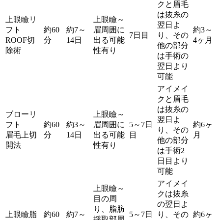
クと眉毛
は抜糸の
上眼瞼リ
上眼瞼～
翌日よ
フト
約60
約7～
眉周囲に
約3～
7日目
り、その
ROOF切
分
14日
出る可能
4ヶ月
他の部分
除術
性有り
は手術の
翌日より
可能
アイメイ
クと眉毛
は抜糸の
ブローリ
上眼瞼～
翌日よ
フト
約60
約3～
眉周囲に
5～7日
約6ヶ
り、その
眉毛上切
分
14日
出る可能
目
月
他の部分
開法
性有り
は手術2
日目より
可能
アイメイ
上眼瞼～
クは抜糸
目の周
の翌日よ
り、脂肪
上眼瞼脂
約60
約7～
5～7日
り、その
約6ヶ
採取部周