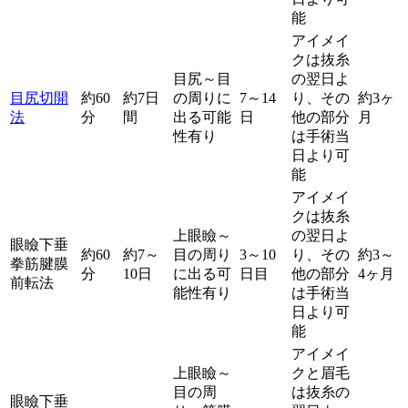
能
アイメイ
クは抜糸
目尻～目
の翌日よ
目尻切開
約60
約7日
の周りに
7～14
り、その
約3ヶ
法
分
間
出る可能
日
他の部分
月
性有り
は手術当
日より可
能
アイメイ
クは抜糸
上眼瞼～
の翌日よ
眼瞼下垂
約60
約7～
目の周り
3～10
り、その
約3～
拳筋腱膜
分
10日
に出る可
日目
他の部分
4ヶ月
前転法
能性有り
は手術当
日より可
能
アイメイ
上眼瞼～
クと眉毛
目の周
は抜糸の
眼瞼下垂