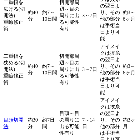
二重幅を
切開部周
の翌日よ
広げる(切
辺～目の
約40
約7～
り、その
約3～
開法)
周りに出
3～7日
分
10日間
他の部分
6ヶ月
重瞼修正
る可能性
は手術当
術
有り
日より可
能
アイメイ
クは抜糸
二重幅を
切開部周
の翌日よ
狭める(切
辺～目の
約40
約7～
り、その
約3～
開法)
周りに出
3～7日
分
10日間
他の部分
6ヶ月
重瞼修正
る可能性
は手術当
術
有り
日より可
能
アイメイ
クは抜糸
目頭～目
の翌日よ
目頭切開
約30
約7日
の周りに
7～14
り、その
約3ヶ
法
分
間
出る可能
日
他の部分
月
性有り
は手術当
日より可