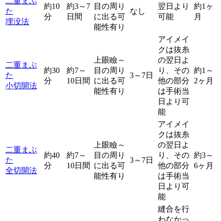
二重まぶ
約10
約3～7
目の周り
翌日より
約1ヶ
た
なし
分
日間
に出る可
可能
月
埋没法
能性有り
アイメイ
クは抜糸
上眼瞼～
の翌日よ
二重まぶ
約30
約7～
目の周り
り、その
約1～
た
3～7日
分
10日間
に出る可
他の部分
2ヶ月
小切開法
能性有り
は手術当
日より可
能
アイメイ
クは抜糸
上眼瞼～
の翌日よ
二重まぶ
約40
約7～
目の周り
り、その
約3～
た
3～7日
分
10日間
に出る可
他の部分
6ヶ月
全切開法
能性有り
は手術当
日より可
能
縫合を行
わなかっ