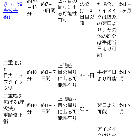
約30
辺～目の
き（埋没
約7～
の際
た場合、
約1～
～45
周りに出
糸抜去
10日間
は、4
アイメイ
2ヶ月
分
る可能性
術）
日目以
クは抜糸
有り
降
の翌日よ
り、その
他の部分
は手術当
日より可
能
二重まぶ
上眼瞼～
た
約40
約3～7
目の周り
手術当日
約1ヶ
目力アッ
3～7日
分
日間
に出る可
より可能
月
プクイッ
能性有り
ク法
二重幅を
上眼瞼～
広げる(埋
約40
約3～7
目の周り
翌日より
約1ヶ
没法)
なし
分
日間
に出る可
可能
月
重瞼修正
能性有り
術
アイメイ
クは抜糸