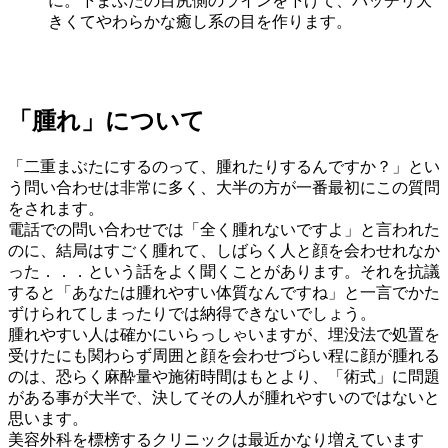
に。下まぶたの目尻側のラインを下げて、パッチリ大
きくてやわらかな癒し系の目を作ります。
「腫れ」について
「二重まぶたにするのって、腫れたりするんですか？」とい
う問い合わせは非常に多く、大半の方が一番最初にこの質問
をされます。
電話での問い合わせでは「全く腫れないですよ」と言われた
のに、結局はすごく腫れて、しばらく人と顔を会わせれなか
った．．．という話をよく聞くことがあります。それを抗議
すると「あなたは腫れやすい体質なんですね」と一言でかた
ずけられてしまったりでは納得できないでしょう。
腫れやすい人は確かにいらっしゃいますが、埋没法で処置を
受けたにも関わらず周囲と顔を会わせづらい程に顔が腫れる
のは、恐らく麻酔量や施術時間はもとより、「術式」に問題
がある事が大半で、決してその人が腫れやすいのではないと
思います。
美容外科を標榜するクリニックは最近かなり増えています