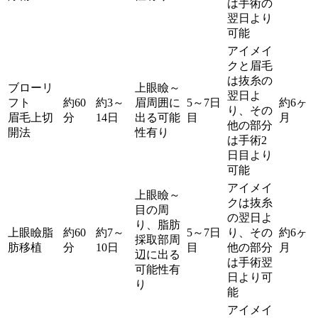
は手術の
翌日より
可能
アイメイ
クと眉毛
は抜糸の
ブローリ
上眼瞼～
翌日よ
フト
約60
約3～
眉周囲に
5～7日
約6ヶ
り、その
眉毛上切
分
14日
出る可能
目
月
他の部分
開法
性有り
は手術2
日目より
可能
アイメイ
上眼瞼～
クは抜糸
目の周
の翌日よ
り、脂肪
上眼瞼脂
約60
約7～
5～7日
り、その
約6ヶ
採取部周
肪移植
分
10日
目
他の部分
月
辺に出る
は手術翌
可能性有
日より可
り
能
アイメイ