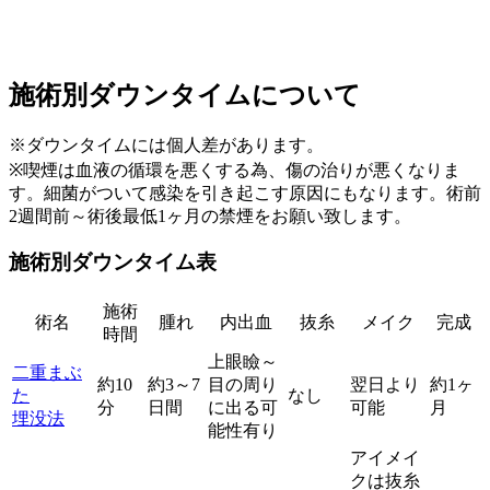
施術別ダウンタイムについて
※ダウンタイムには個人差があります。
※喫煙は血液の循環を悪くする為、傷の治りが悪くなりま
す。細菌がついて感染を引き起こす原因にもなります。術前
2週間前～術後最低1ヶ月の禁煙をお願い致します。
施術別ダウンタイム表
施術
術名
腫れ
内出血
抜糸
メイク
完成
時間
上眼瞼～
二重まぶ
約10
約3～7
目の周り
翌日より
約1ヶ
た
なし
分
日間
に出る可
可能
月
埋没法
能性有り
アイメイ
クは抜糸